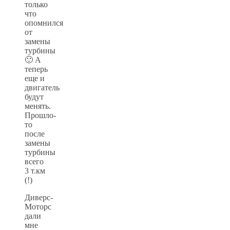
только
что
опомнился
от
замены
турбины
🙂 А
теперь
еще и
двигатель
будут
менять.
Прошло-
то
после
замены
турбины
всего
3 т.км
(!)
Диверс-
Моторс
дали
мне