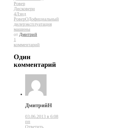
Ровер
Дисковери
4
Лэнд
Ровер
ОД
официальный
дилер
эксплуатация
машины
от
Дмитрий
1
комментарий
Один
комментарий
ДмитрийН
03.06.2013 в 6:08
пп
Ответить