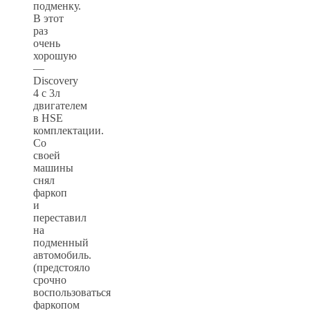
подменку.
В этот
раз
очень
хорошую
—
Discovery
4 с 3л
двигателем
в HSE
комплектации.
Со
своей
машины
снял
фаркоп
и
переставил
на
подменный
автомобиль.
(предстояло
срочно
воспользоваться
фаркопом