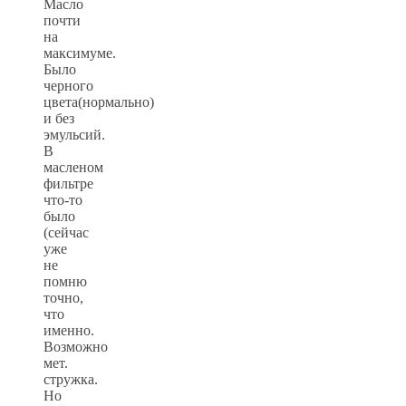
Масло
почти
на
максимуме.
Было
черного
цвета(нормально)
и без
эмульсий.
В
масленом
фильтре
что-то
было
(сейчас
уже
не
помню
точно,
что
именно.
Возможно
мет.
стружка.
Но