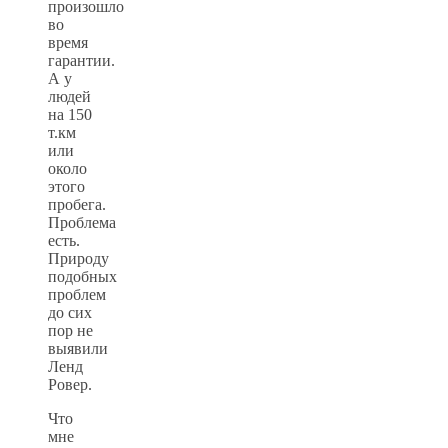
произошло
во
время
гарантии.
А у
людей
на 150
т.км
или
около
этого
пробега.
Проблема
есть.
Природу
подобных
проблем
до сих
пор не
выявили
Ленд
Ровер.
Что
мне