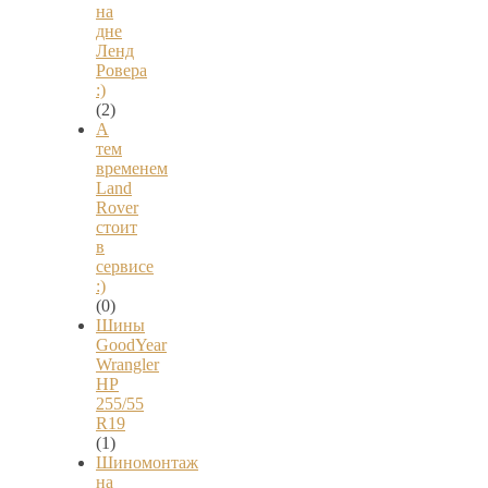
на
дне
Ленд
Ровера
:)
(2)
А
тем
временем
Land
Rover
стоит
в
сервисе
:)
(0)
Шины
GoodYear
Wrangler
HP
255/55
R19
(1)
Шиномонтаж
на