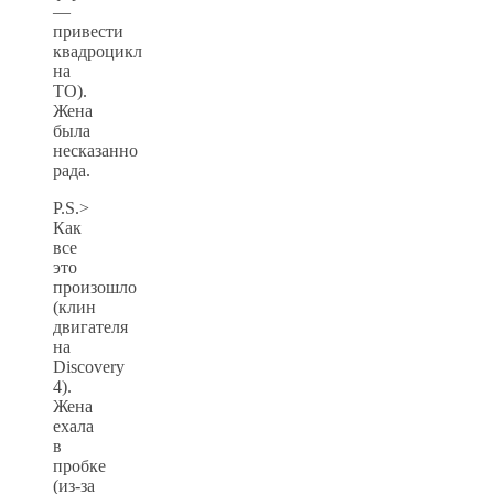
—
привести
квадроцикл
на
ТО).
Жена
была
несказанно
рада.
P.S.>
Как
все
это
произошло
(клин
двигателя
на
Discovery
4).
Жена
ехала
в
пробке
(из-за