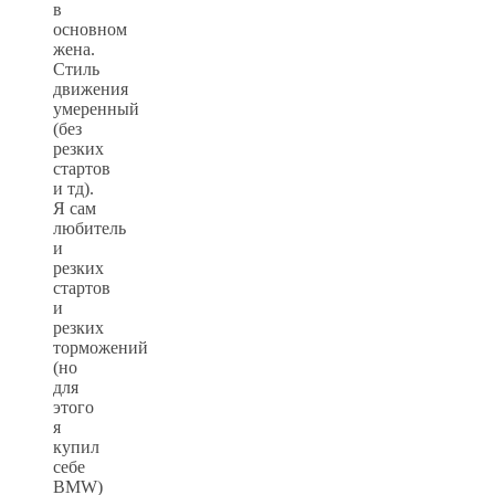
в
основном
жена.
Стиль
движения
умеренный
(без
резких
стартов
и тд).
Я сам
любитель
и
резких
стартов
и
резких
торможений
(но
для
этого
я
купил
себе
BMW)