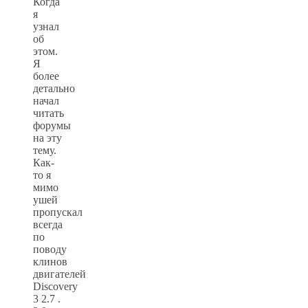
Когда
я
узнал
об
этом.
Я
более
детально
начал
читать
форумы
на эту
тему.
Как-
то я
мимо
ушей
пропускал
всегда
по
поводу
клинов
двигателей
Discovery
3 2.7 .