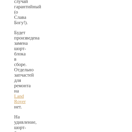
случай
гарантийный
(о
Слава
Богу!).
Будет
произведена
замена
шорт-
блока
в
сборе.
Отдельно
запчастей
для
ремонта
на
Land
Rover
нет.
На
удивление,
шорт-