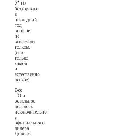
🙂 На
бездорожье
в
последний
год
вообще
не
выезжали
толком.
(и то
только
зимой
и
естественно
легкое).
Все
ТО и
остальное
делалось
исключительно
у
официального
дилера
Диверс-