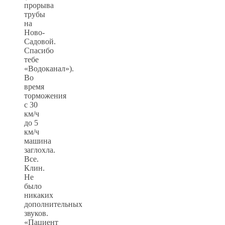
прорыва
трубы
на
Ново-
Садовой.
Спасибо
тебе
«Водоканал»).
Во
время
торможения
с 30
км/ч
до 5
км/ч
машина
заглохла.
Все.
Клин.
Не
было
никаких
дополнительных
звуков.
«Пациент