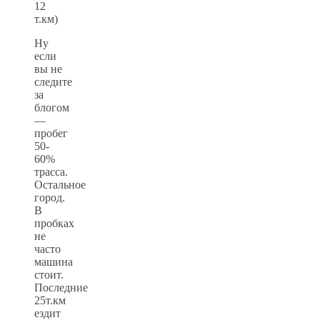
12
т.км)
Ну
если
вы не
следите
за
блогом
—
пробег
50-
60%
трасса.
Остальное
город.
В
пробках
не
часто
машина
стоит.
Последние
25т.км
ездит