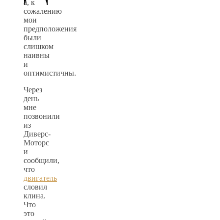
а, к
сожалению
мои
предположения
были
слишком
наивны
и
оптимистичны.
Через
день
мне
позвонили
из
Диверс-
Моторс
и
сообщили,
что
двигатель
словил
клина.
Что
это