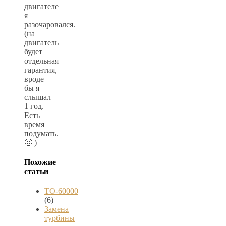
двигателе
я
разочаровался.
(на
двигатель
будет
отдельная
гарантия,
вроде
бы я
слышал
1 год.
Есть
время
подумать.
🙂 )
Похожие
статьи
ТО-60000
(6)
Замена
турбины