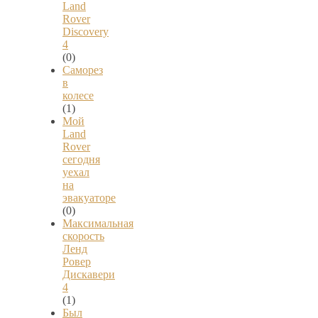
Land
Rover
Discovery
4
(0)
Саморез
в
колесе
(1)
Мой
Land
Rover
сегодня
уехал
на
эвакуаторе
(0)
Максимальная
скорость
Ленд
Ровер
Дискавери
4
(1)
Был