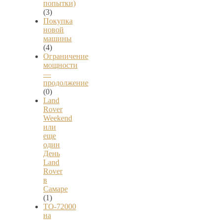
попытки)
(3)
Покупка
новой
машины
(4)
Ограничение
мощности
—
продолжение
(0)
Land
Rover
Weekend
или
еще
один
День
Land
Rover
в
Самаре
(1)
ТО-72000
на