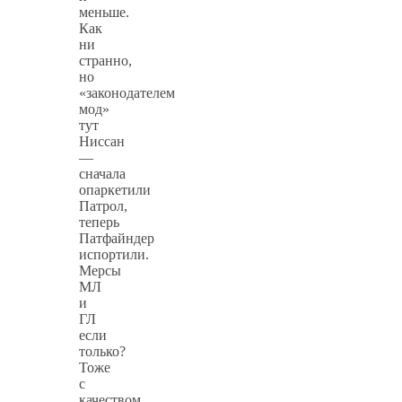
меньше.
Как
ни
странно,
но
«законодателем
мод»
тут
Ниссан
—
сначала
опаркетили
Патрол,
теперь
Патфайндер
испортили.
Мерсы
МЛ
и
ГЛ
если
только?
Тоже
с
качеством