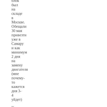
блок
был
на
складе
в
Москве.
Обещали
30 мая
привезти
уже в
Самару
и как
минимум
2 дня
на
замену
двигателя
(мне
почему-
то
кажется
дня 3-
4
уйдет)