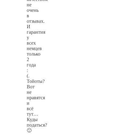
не
очень
в
отзывах.
И
гарантия
у
всех
немцев
только
2
года
:
(.
Тойоты?
Вот
не
нравятся
и
всё
тут…
Куды
податься?
🙂