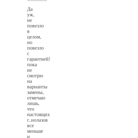
Да
уж,
не
повезло
в
целом,
но
повезло
с
гарантией!
пока
не
смотрю
на
варианты
замены,
отмечаю
лишь,
что
настоящих
г..нолазов
все
меньше
и