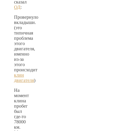
сказал
ОД
:
Провернуло
вкладыши.
(это
типичная
проблема
этого
двигателя,
именно
из-за
этого
происходит
клин
двигателя
)
На
момент
клина
пробег
был
где-то
78000
км.