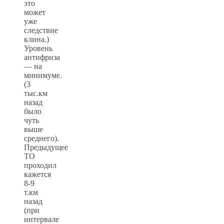
это
может
уже
следствие
клина.)
Уровень
антифриза
— на
минимуме.
(3
тыс.км
назад
было
чуть
выше
среднего).
Предыдущее
ТО
проходил
кажется
8-9
т.км
назад
(при
интервале