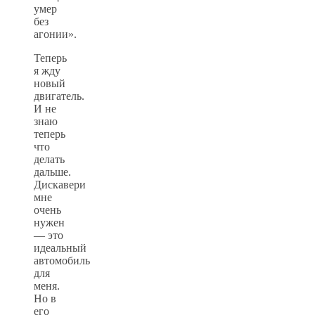
умер
без
агонии».
Теперь
я жду
новый
двигатель.
И не
знаю
теперь
что
делать
дальше.
Дискавери
мне
очень
нужен
— это
идеальный
автомобиль
для
меня.
Но в
его