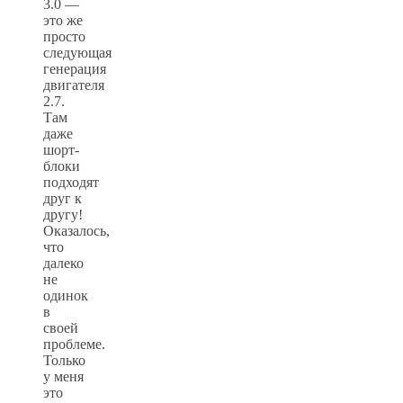
3.0 —
это же
просто
следующая
генерация
двигателя
2.7.
Там
даже
шорт-
блоки
подходят
друг к
другу!
Оказалось,
что
далеко
не
одинок
в
своей
проблеме.
Только
у меня
это