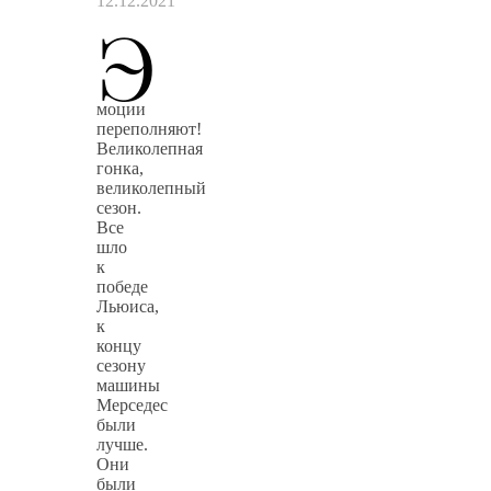
12.12.2021
Э
моции
переполняют!
Великолепная
гонка,
великолепный
сезон.
Все
шло
к
победе
Льюиса,
к
концу
сезону
машины
Мерседес
были
лучше.
Они
были