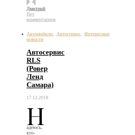
Дмитрий
Нет
комментариев
Автомобили
,
Автосервис
,
Интересные
новости
Автосервис
RLS
(Ровер
Ленд
Самара)
17.12.2018
Н
адеюсь,
кто-