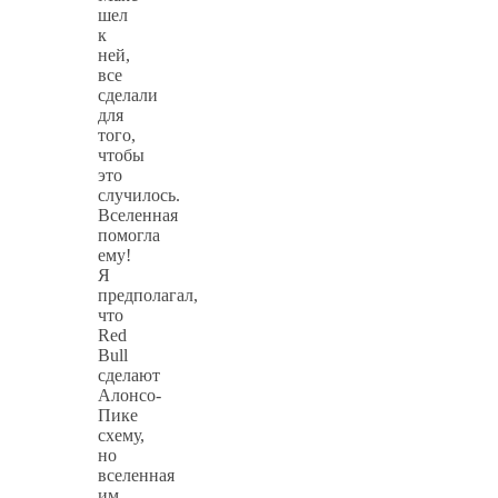
шел
к
ней,
все
сделали
для
того,
чтобы
это
случилось.
Вселенная
помогла
ему!
Я
предполагал,
что
Red
Bull
сделают
Алонсо-
Пике
схему,
но
вселенная
им