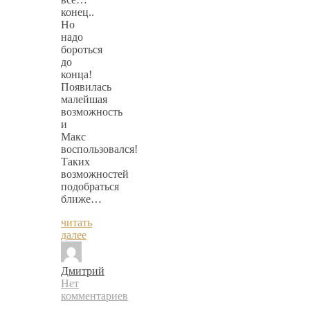
конец..
Но
надо
бороться
до
конца!
Появилась
малейшая
возможность
и
Макс
воспользовался!
Таких
возможностей
подобраться
ближе…
читать
далее
Дмитрий
Нет
комментариев