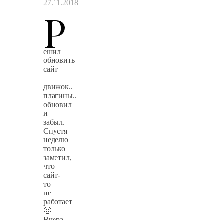
27.11.2018
Р
ешил
обновить
сайт
—
движок..
плагины..
обновил
и
забыл.
Спустя
неделю
только
заметил,
что
сайт-
то
не
работает
🙂
Вчера