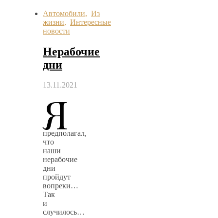
Автомобили
,
Из
жизни
,
Интересные
новости
Нерабочие
дни
13.11.2021
Я
предполагал,
что
наши
нерабочие
дни
пройдут
вопреки…
Так
и
случилось…