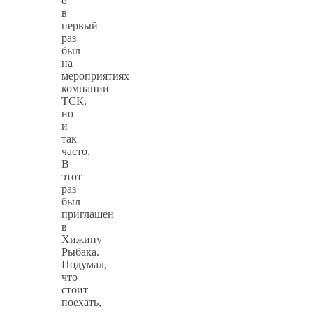
е
в
первый
раз
был
на
мероприятиях
компании
ТСК,
но
и
так
часто.
В
этот
раз
был
приглашен
в
Хижину
Рыбака.
Подумал,
что
стоит
поехать,