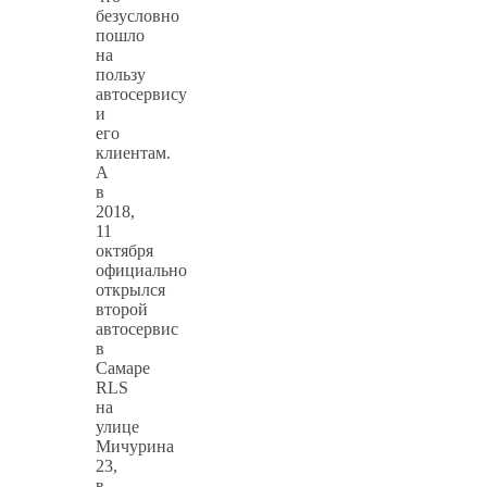
безусловно
пошло
на
пользу
автосервису
и
его
клиентам.
А
в
2018,
11
октября
официально
открылся
второй
автосервис
в
Самаре
RLS
на
улице
Мичурина
23,
в