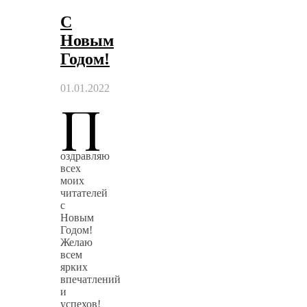
С
Новым
Годом!
01.01.2022
П
оздравляю
всех
моих
читателей
с
Новым
Годом!
Желаю
всем
ярких
впечатлений
и
успехов!