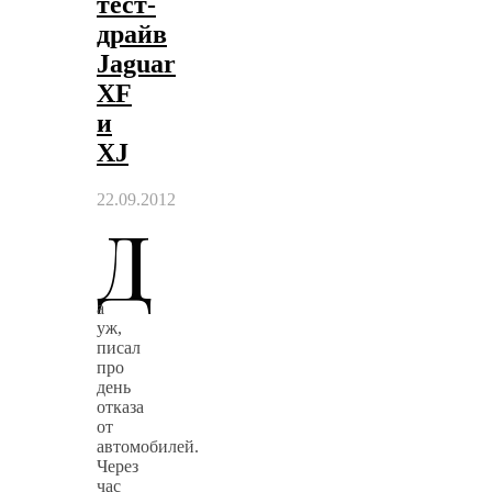
тест-
драйв
Jaguar
XF
и
XJ
22.09.2012
Д
а
уж,
писал
про
день
отказа
от
автомобилей.
Через
час