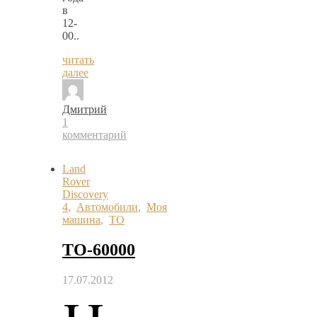
в
12-
00..
читать
далее
Дмитрий
1
комментарий
Land
Rover
Discovery
4
,
Автомобили
,
Моя
машина
,
ТО
ТО-60000
17.07.2012