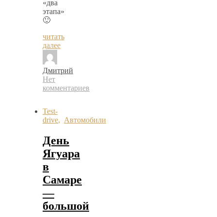
«два
этапа»
🙂
читать
далее
Дмитрий
Нет
комментариев
Test-
drive
,
Автомобили
День
Ягуара
в
Самаре
—
большой