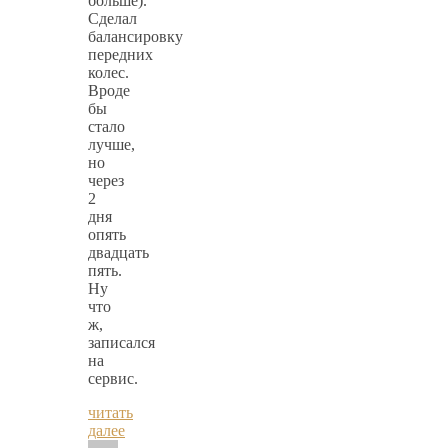
больше).
Сделал
балансировку
передних
колес.
Вроде
бы
стало
лучше,
но
через
2
дня
опять
двадцать
пять.
Ну
что
ж,
записался
на
сервис.
читать
далее