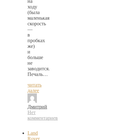
на
ходу
(была
маленькая
скорость
—
в
пробках
же)
и
больше
не
заводится.
Печаль…
читать
далее
Дмитрий
Нет
комментариев
Land
Rover