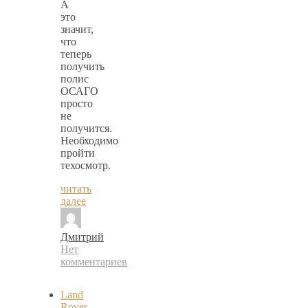
А
это
значит,
что
теперь
получить
полис
ОСАГО
просто
не
получится.
Необходимо
пройти
техосмотр.
читать
далее
Дмитрий
Нет
комментариев
Land
Rover