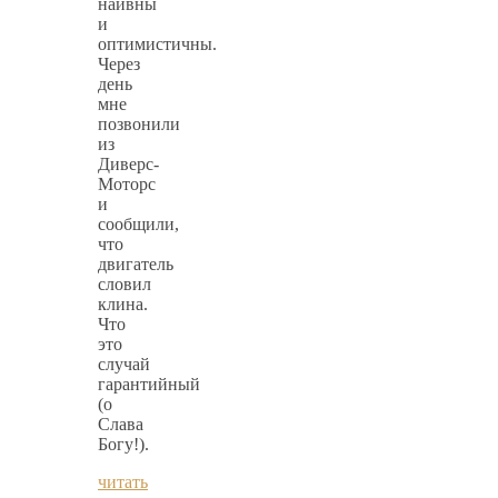
наивны
и
оптимистичны.
Через
день
мне
позвонили
из
Диверс-
Моторс
и
сообщили,
что
двигатель
словил
клина.
Что
это
случай
гарантийный
(о
Слава
Богу!).
читать