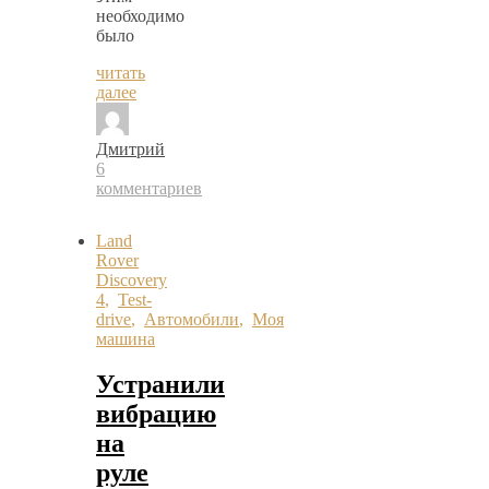
необходимо
было
читать
далее
Дмитрий
6
комментариев
Land
Rover
Discovery
4
,
Test-
drive
,
Автомобили
,
Моя
машина
Устранили
вибрацию
на
руле