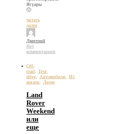
Ягуары
🙂
читать
далее
Дмитрий
Нет
комментариев
Off-
road
,
Test-
drive
,
Автомобили
,
Из
жизни
,
Люди
Land
Rover
Weekend
или
еще