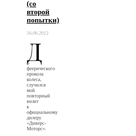
(со
второй
попытки)
16.06.2012
Д
о
феерического
прокола
колеса,
случился
мой
повторный
визит
к
официальному
дилеру
«Диверс-
Моторс«.