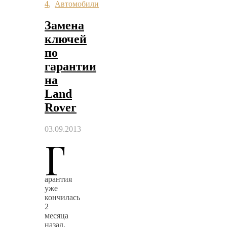
4
,
Автомобили
Замена
ключей
по
гарантии
на
Land
Rover
03.09.2013
Г
арантия
уже
кончилась
2
месяца
назад.