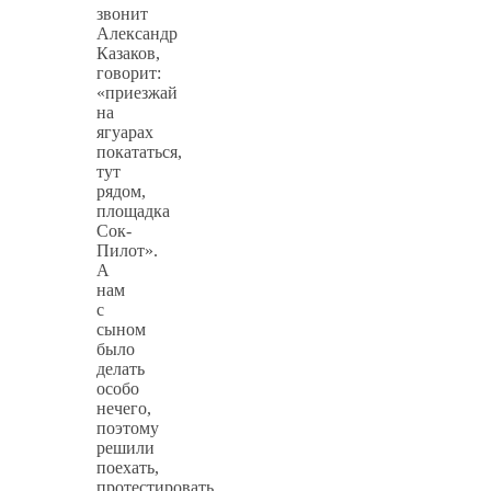
звонит
Александр
Казаков,
говорит:
«приезжай
на
ягуарах
покататься,
тут
рядом,
площадка
Сок-
Пилот».
А
нам
с
сыном
было
делать
особо
нечего,
поэтому
решили
поехать,
протестировать