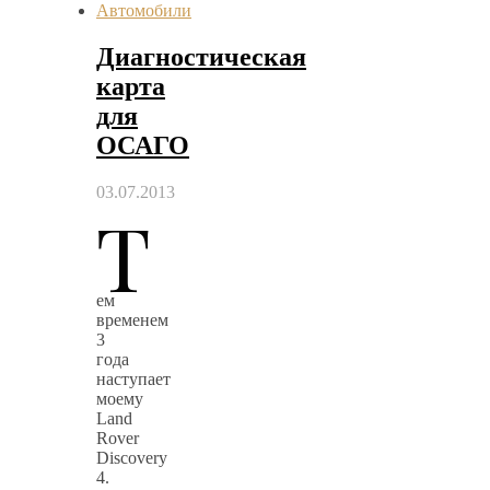
Автомобили
Диагностическая
карта
для
ОСАГО
03.07.2013
Т
ем
временем
3
года
наступает
моему
Land
Rover
Discovery
4.