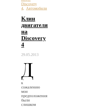
Discovery
4
,
Автомобили
Клин
двигателя
на
Discovery
4
29.05.2013
Д
а,
к
сожалению
мои
предположения
были
слишком