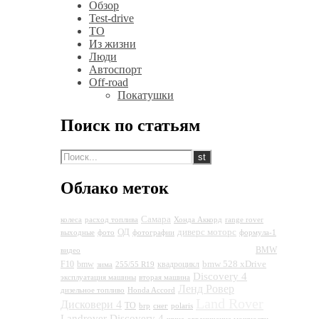
Обзор
Test-drive
ТО
Из жизни
Люди
Автоспорт
Off-road
Покатушки
Поиск по статьям
Облако меток
Самара
колеса
расход топлива
Хонда Аккорд
range rover
ОД
диверс моторс
выходные
фото
фотографии
формула-1
Land Rover Discovery 4
BMW
видео
bmw 528 xDrive
F10
bmw
квадроцикл
зима
255/55 R19
Discovery 4
эксплуатация машины
вторая машина
Ленд Ровер
дизельное топливо
Honda Accord
Land Rover
Дисковери 4
ТО
brp
снег
polaris
Landrover Discovery 4