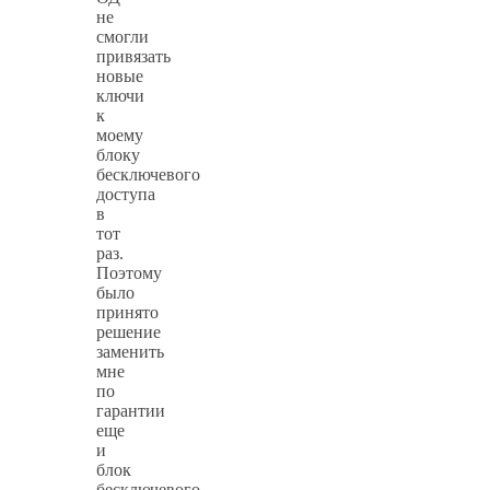
не
смогли
привязать
новые
ключи
к
моему
блоку
бесключевого
доступа
в
тот
раз.
Поэтому
было
принято
решение
заменить
мне
по
гарантии
еще
и
блок
бесключевого