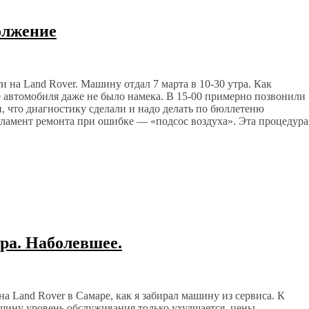
олжение
 на Land Rover. Машину отдал 7 марта в 10-30 утра. Как
е автомобиля даже не было намека. В 15-00 примерно позвонили
, что диагностику сделали и надо делать по бюллетеню
ламент ремонта при ошибке — «подсос воздуха». Эта процедура
ра. Наболевшее.
на Land Rover в Самаре, как я забирал машину из сервиса. К
ашину уровень обслуживания только ухудшается, цены