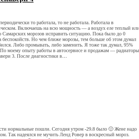
 периодически то работала, то не работала. Работала в
ическом. Включаешь на всю мощность — а воздух еле теплый ил
до Самарских морозов исправить ситуацию. Пока было до 0
а беспокойств. Но чем ближе морозы, тем больше об этом думал
абился. Либо промывать, либо заменить. Я тоже так думал, 95%
. По моему опыту работы в автосервисе и продажам — радиаторы
авери 3. После диагностики в…
асти нормальные пошли. Сегодня утром -29.8 было 🙂 Жене надо
ом. Так надеялся не мучить Ленд Ровер в воскресный мороз.