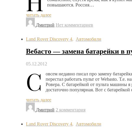
Н
повышаются. Россия…
читать далее
Дмитрий
Нет комментариев
Land Rover Discovery 4
,
Автомобили
Вебасто — замена батарейки в п
05.12.2012
С
овсем недавно писал про замену батарейки
перестал работать пульт от Webasto. Т.е. н
Ровера. С батарейкой от пульта машины я
достаточно популярная. Вот с батарейкой
читать далее
Дмитрий
2 комментария
Land Rover Discovery 4
,
Автомобили