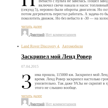
Вебасто с пульта не завелась. Пошел заво
включил свечи накала и насос топливный
(секунд 5), неровно были обороты двигателя. Но п
потом догреватель перестал работать. А задача-то 
поколотить движок. Но без вебасто в -30 — на холо
читать далее
Дмитрий
Нет комментариев
Land Rover Discovery 4
,
Автомобили
Заскрипел мой Ленд Ровер
07.04.2015
З
има прошла, 115000 км. Заскрипел мой Ленд
время. Ленд Ровер заскрипел настолько гро
унизительно. Так даже УАЗы не скрипят в 
этого не слышно вообще.
читать далее
Дмитрий
Нет комментариев