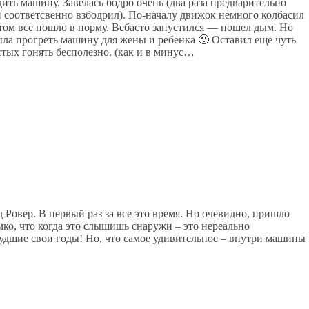
дить машину. Завелась бодро очень (два раза предварительно
 соответсвенно взбодрил). По-началу движок немного колбасил
отом все пошло в норму. Вебасто запустился — пошел дым. Но
была прогреть машину для жены и ребенка 🙂 Оставил еще чуть
стых гонять бесполезно. (как и в минус…
 Ровер. В первый раз за все это время. Но очевидно, пришло
мко, что когда это слышишь снаружи – это нереально
худшие свои годы! Но, что самое удивительное – внутри машины