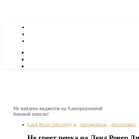
Не найдено виджетов на Альтернативной
боковой панели!
Land Rover Discovery 4
,
Автомобили
,
Автосервис
Не греет печка на Ленд Ровер Д