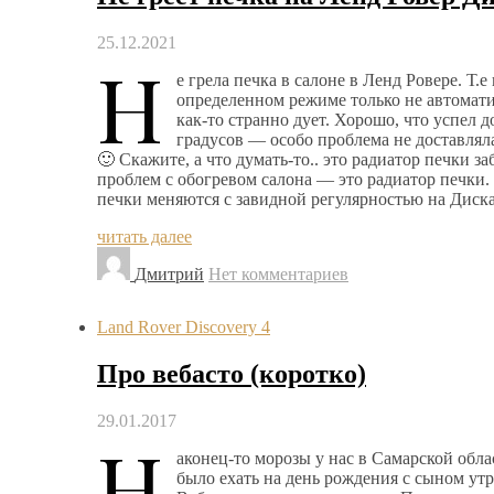
25.12.2021
Н
е грела печка в салоне в Ленд Ровере. Т.е
определенном режиме только не автомат
как-то странно дует. Хорошо, что успел 
градусов — особо проблема не доставлял
🙂 Скажите, а что думать-то.. это радиатор печки з
проблем с обогревом салона — это радиатор печки
печки меняются с завидной регулярностью на Диск
читать далее
Дмитрий
Нет комментариев
Land Rover Discovery 4
Про вебасто (коротко)
29.01.2017
Н
аконец-то морозы у нас в Самарской обл
было ехать на день рождения с сыном утр