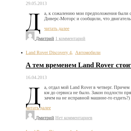
29.05.2013
Д
а, к сожалению мои предположения были 
Диверс-Моторс и сообщили, что двигатель 
читать далее
Дмитрий
1 комментарий
Land Rover Discovery 4
,
Автомобили
А тем временем Land Rover стоит
16.04.2013
Д
а, отдал мой Land Rover в четверг. Приче
км до сервиса не было. Закон подлости пр
зачем на не исправной машине-то ездить?)
читать далее
Дмитрий
Нет комментариев