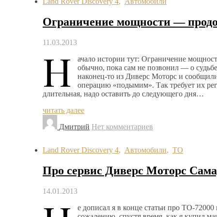
Land Rover Discovery 4
,
Автомобили
Ограничение мощности — прод
11.03.2013
Н
ачало истории тут: Ограничение мощности
обычно, пока сам не позвонил — о судьб
наконец-то из Диверс Моторс и сообщили
операцию «подымим». Так требует их рег
длительная, надо оставить до следующего дня…
читать далее
Дмитрий
Нет комментариев
Land Rover Discovery 4
,
Автомобили
,
ТО
Про сервис Диверс Моторс Сама
14.01.2013
е дописал я в конце статьи про ТО-72000 
сожалению, спустя время, как я купил м