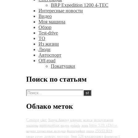
BRP Expedition 1200 4-TEC
Интересные новости
Видео
Моя машина
Обзор
Test-drive
ТО
Из жизни
Люди
Автоспорт
Off-road
Покатушки
Поиск по статьям
Облако меток
Самара
снег
Хонда Аккорд
клиренс
колеса
эксплуатация
bmw 528 xDrive
шиномонтаж
машины
видео
polaris
зима
задние тормозные колодки
фотографии
шина
255/55 R19
диверс моторс
бмв 528
квадроцикл
range rover
формула-1