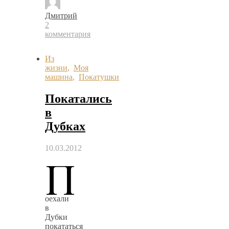
Дмитрий
2
комментария
Из
жизни
,
Моя
машина
,
Покатушки
Покатались
в
Дубках
10.03.2012
П
оехали
в
Дубки
покататься