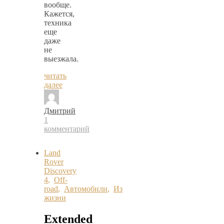
вообще.
Кажется,
техника
еще
даже
не
выезжала.
читать
далее
Дмитрий
1
комментарий
Land
Rover
Discovery
4
,
Off-
road
,
Автомобили
,
Из
жизни
Extended