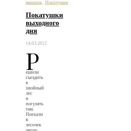
машина
,
Покатушки
Покатушки
выходного
дня
14.03.2012
Р
ешили
съездить
в
хвойный
лес
и
погулять
там.
Поехали
в
лесочек
около