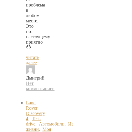
проблема
в
любом
месте.
Это
по-
настоящему
приятно
🙂
читать
далее
Дмитрий
Нет
комментариев
Land
Rover
Discovery
4
,
Test-
drive
,
Автомобили
,
Из
жизни
,
Моя