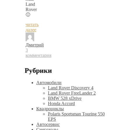
Land
Rover
🙂
читать
далее
Дмитрий
3
комментария
Рубрики
Автомобили
Land Rover Discovery 4
Land Rover FreeLander 2
BMW 528 xDrive
Honda Accord
Квадроциклы
Polaris Sportsman Touring 550
EPS
Автосервис
Снегоходы