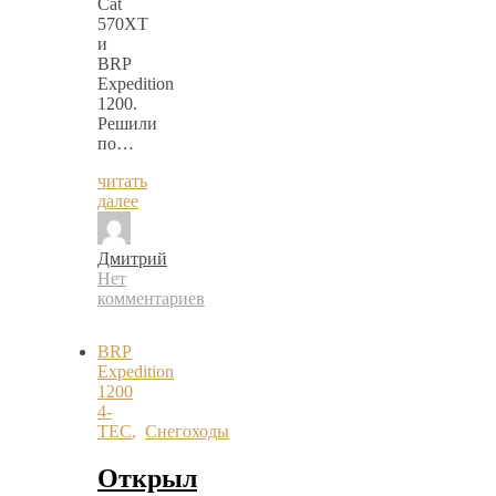
Cat
570XT
и
BRP
Expedition
1200.
Решили
по…
читать
далее
Дмитрий
Нет
комментариев
BRP
Expedition
1200
4-
TEC
,
Снегоходы
Открыл