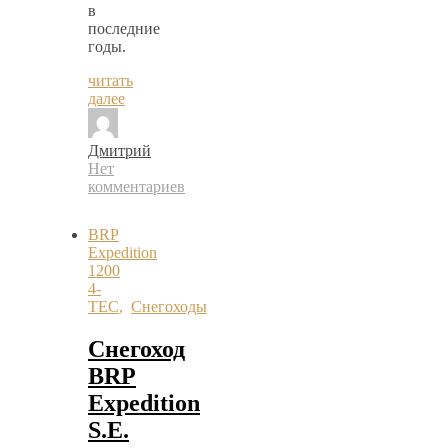
в
последние
годы.
читать
далее
Дмитрий
Нет
комментариев
BRP
Expedition
1200
4-
TEC
,
Снегоходы
Снегоход
BRP
Expedition
S.E.