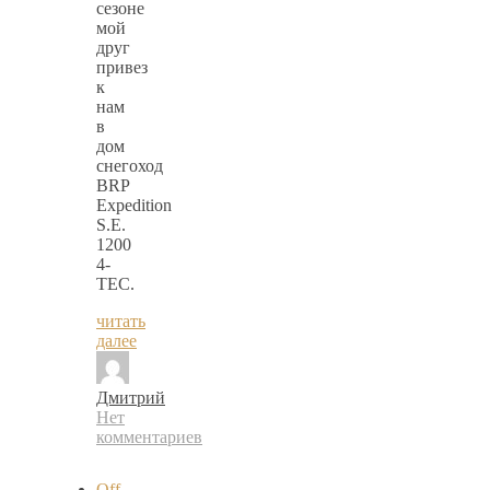
сезоне
мой
друг
привез
к
нам
в
дом
снегоход
BRP
Expedition
S.E.
1200
4-
TEC.
читать
далее
Дмитрий
Нет
комментариев
Off-