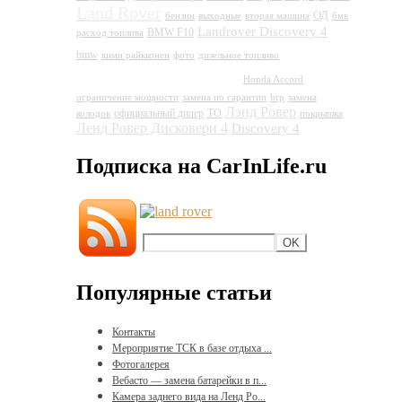
Land Rover
ОД
бензин
выходные
вторая машина
бмв
Landrover Discovery 4
BMW F10
расход топлива
Land
bmw
кими райкконен
фото
дизельное топливо
Rover Discovery 4
Honda Accord
ограничение мощности
замена по гарантии
brp
замена
Лэнд Ровер
официальный дилер
ТО
колодок
покрышка
Ленд Ровер Дисковери 4
Discovery 4
Подписка на CarInLife.ru
Популярные статьи
Контакты
Мероприятие ТСК в базе отдыха ...
Фотогалерея
Вебасто — замена батарейки в п...
Камера заднего вида на Ленд Ро...