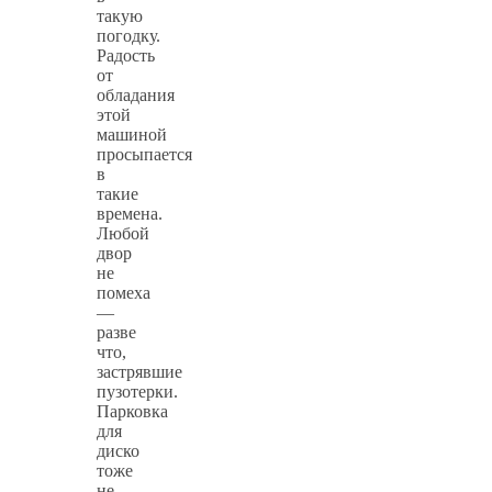
такую
погодку.
Радость
от
обладания
этой
машиной
просыпается
в
такие
времена.
Любой
двор
не
помеха
—
разве
что,
застрявшие
пузотерки.
Парковка
для
диско
тоже
не