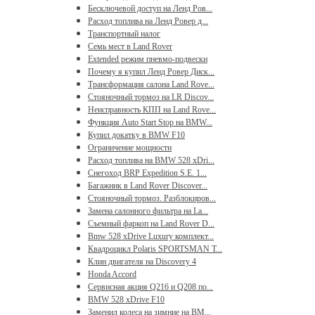
Бесключевой доступ на Ленд Ров...
Расход топлива на Ленд Ровер д...
Транспортный налог
Семь мест в Land Rover
Extended режим пневмо-подвески
Почему я купил Ленд Ровер Диск...
Трансформация салона Land Rove...
Стояночный тормоз на LR Discov...
Неисправность КПП на Land Rove...
Функция Auto Start Stop на BMW...
Купил докатку в BMW F10
Ограничение мощности
Расход топлива на BMW 528 xDri...
Снегоход BRP Expedition S.E. 1...
Багажник в Land Rover Discover...
Стояночный тормоз. Разблокиров...
Замена салонного фильтра на La...
Съемный фаркоп на Land Rover D...
Bmw 528 xDrive Luxury комплект...
Квадроцикл Polaris SPORTSMAN T...
Клин двигателя на Discovery 4
Honda Accord
Сервисная акция Q216 и Q208 по...
BMW 528 xDrive F10
Заменил колеса на зимние на BM...