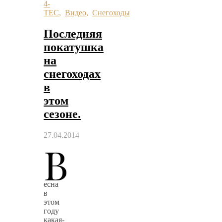
4-
TEC
,
Видео
,
Снегоходы
Последняя
покатушка
на
снегоходах
в
этом
сезоне.
27.04.2014
В
есна
в
этом
году
какая-