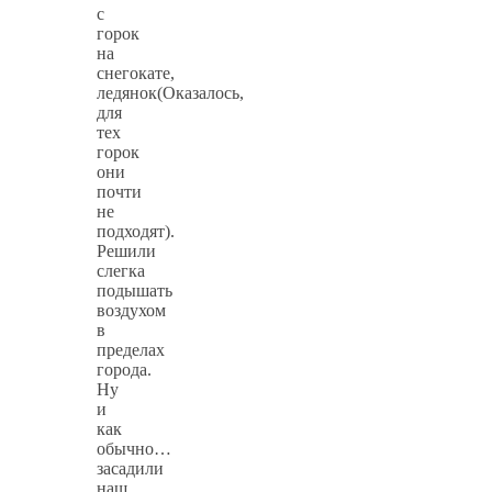
с
горок
на
снегокате,
ледянок(Оказалось,
для
тех
горок
они
почти
не
подходят).
Решили
слегка
подышать
воздухом
в
пределах
города.
Ну
и
как
обычно…
засадили
наш