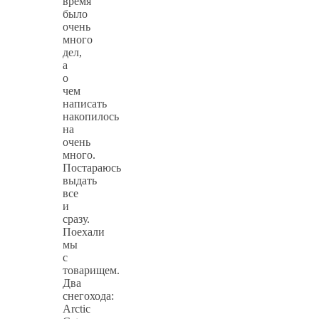
время
было
очень
много
дел,
а
о
чем
написать
накопилось
на
очень
много.
Постараюсь
выдать
все
и
сразу.
Поехали
мы
с
товарищем.
Два
снегохода:
Arctic