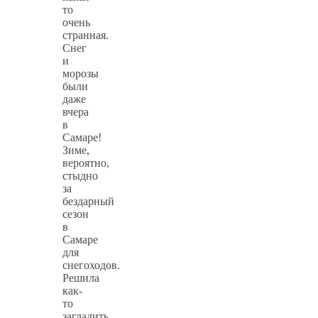
то
очень
странная.
Снег
и
морозы
были
даже
вчера
в
Самаре!
Зиме,
вероятно,
стыдно
за
бездарный
сезон
в
Самаре
для
снегоходов.
Решила
как-
то
загладить