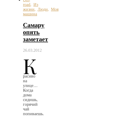
road
,
Из
жизни
,
Люди
,
Моя
машина
Самару
опять
заметает
26.03.2012
К
расиво
на
улице…
Когда
дома
сидишь,
горячий
чай
попиваешь.