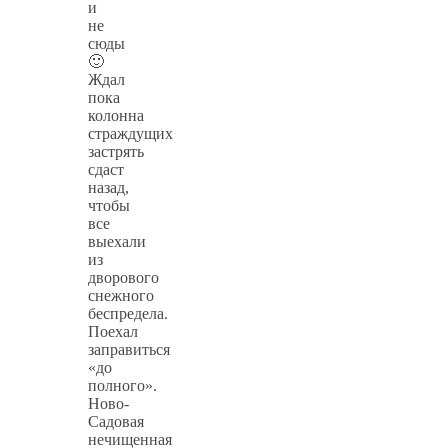
и
не
сюды
🙂
Ждал
пока
колонна
страждущих
застрять
сдаст
назад,
чтобы
все
выехали
из
дворового
снежного
беспредела.
Поехал
заправиться
«до
полного».
Ново-
Садовая
нечищенная