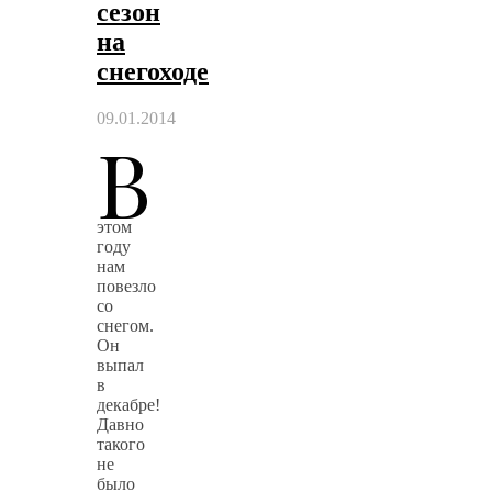
сезон
на
снегоходе
09.01.2014
В
этом
году
нам
повезло
со
снегом.
Он
выпал
в
декабре!
Давно
такого
не
было