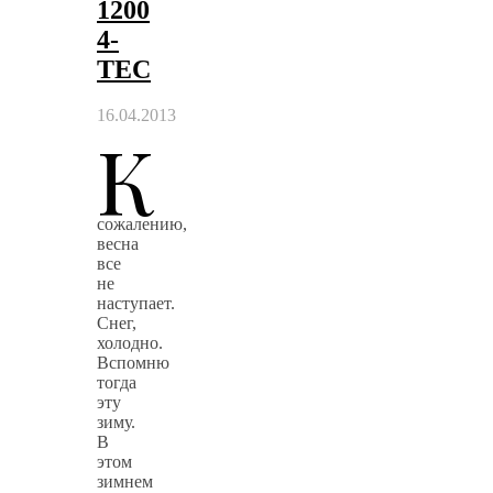
1200
4-
TEC
16.04.2013
К
сожалению,
весна
все
не
наступает.
Снег,
холодно.
Вспомню
тогда
эту
зиму.
В
этом
зимнем