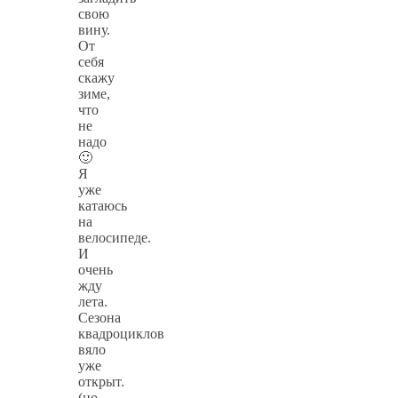
свою
вину.
От
себя
скажу
зиме,
что
не
надо
🙂
Я
уже
катаюсь
на
велосипеде.
И
очень
жду
лета.
Сезона
квадроциклов
вяло
уже
открыт.
(но