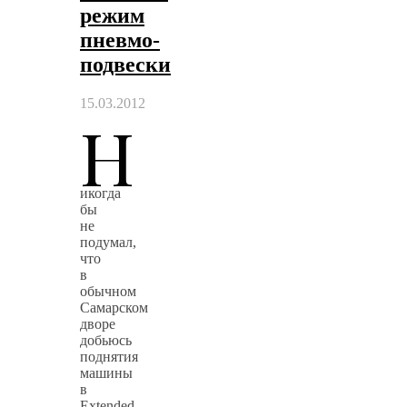
режим
пневмо-
подвески
15.03.2012
Н
икогда
бы
не
подумал,
что
в
обычном
Самарском
дворе
добьюсь
поднятия
машины
в
Extended