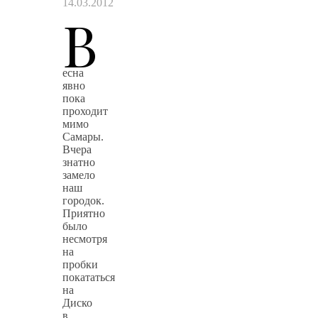
14.03.2012
В
есна
явно
пока
проходит
мимо
Самары.
Вчера
знатно
замело
наш
городок.
Приятно
было
несмотря
на
пробки
покататься
на
Диско
в