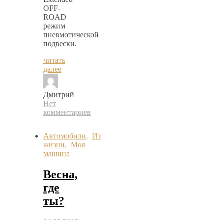
OFF-
ROAD
режим
пневмотической
подвески.
читать
далее
Дмитрий
Нет
комментариев
Автомобили
,
Из
жизни
,
Моя
машина
Весна,
где
ты?