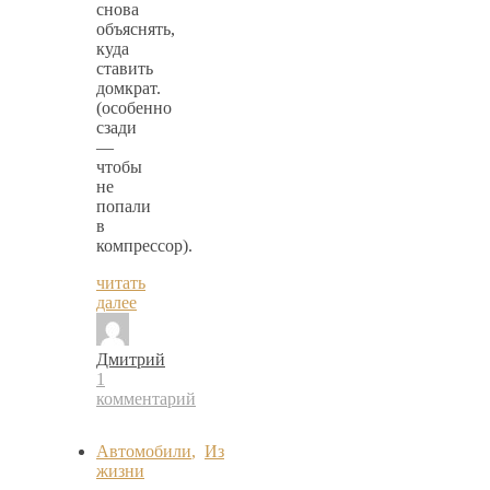
снова
объяснять,
куда
ставить
домкрат.
(особенно
сзади
—
чтобы
не
попали
в
компрессор).
читать
далее
Дмитрий
1
комментарий
Автомобили
,
Из
жизни