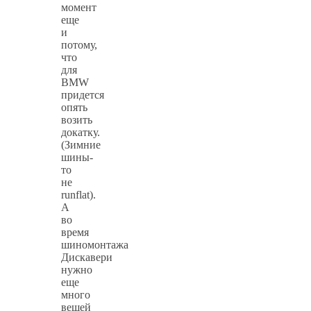
момент
еще
и
потому,
что
для
BMW
придется
опять
возить
докатку.
(Зимние
шины-
то
не
runflat).
А
во
время
шиномонтажа
Дискавери
нужно
еще
много
вещей