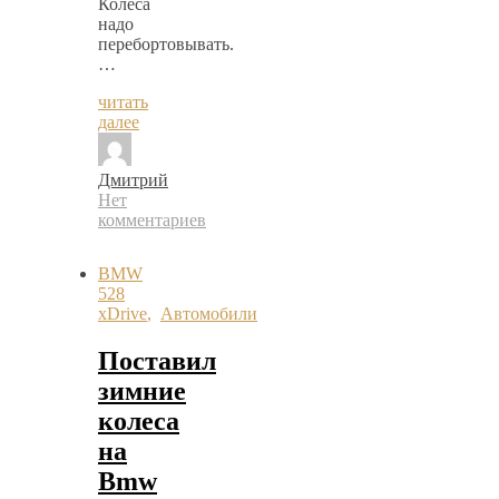
Колеса
надо
перебортовывать.
…
читать
далее
Дмитрий
Нет
комментариев
BMW
528
xDrive
,
Автомобили
Поставил
зимние
колеса
на
Bmw