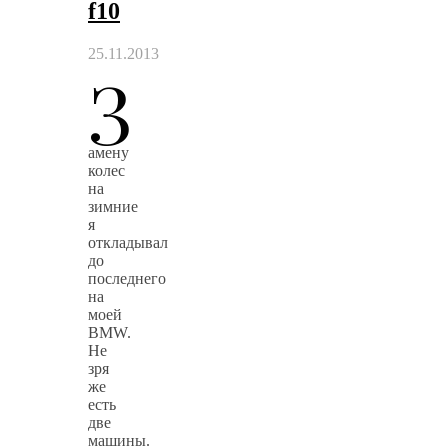
f10
25.11.2013
З
амену
колес
на
зимние
я
откладывал
до
последнего
на
моей
BMW.
Не
зря
же
есть
две
машины.