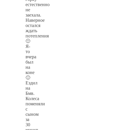
естественно
не
заехала.
Наверное
остался
ждать
потепления
🙂
Я-
то
вчера
был
на
коне
🙂
Ездил
на
Бмв.
Колеса
поменяли
с
сыном
за
30
минут