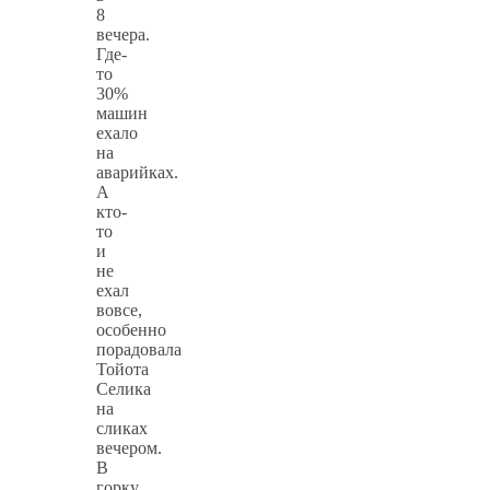
8
вечера.
Где-
то
30%
машин
ехало
на
аварийках.
А
кто-
то
и
не
ехал
вовсе,
особенно
порадовала
Тойота
Селика
на
сликах
вечером.
В
горку