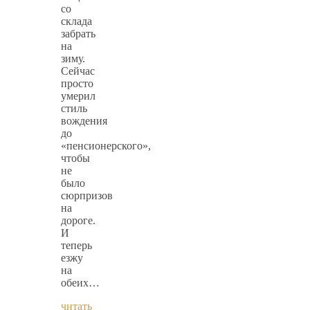
со
склада
забрать
на
зиму.
Сейчас
просто
умерил
стиль
вождения
до
«пенсионерского»,
чтобы
не
было
сюрпризов
на
дороге.
И
теперь
езжу
на
обеих…
читать