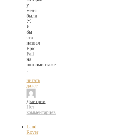
у
меня
были
🙂
Я
бы
это
назвал
Epic
Fail
на
шиномонтаже
.
читать
далее
Дмитрий
Нет
комментариев
Land
Rover