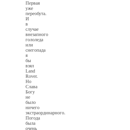
Первая
уже
переобута.
И
в
случае
внезапного
гололеда
или
снегопада
я
бы
взял
Land
Rover.
Но
Слава
Богу
не
было
ничего
экстраординарного.
Погода
была
очень