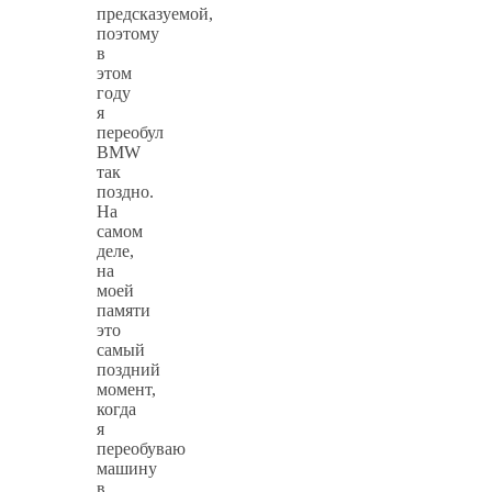
предсказуемой,
поэтому
в
этом
году
я
переобул
BMW
так
поздно.
На
самом
деле,
на
моей
памяти
это
самый
поздний
момент,
когда
я
переобуваю
машину
в