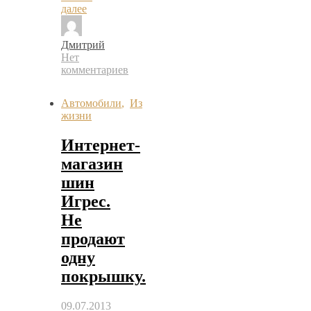
далее
Дмитрий
Нет
комментариев
Автомобили
,
Из
жизни
Интернет-
магазин
шин
Игрес.
Не
продают
одну
покрышку.
09.07.2013