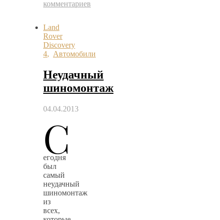
комментариев
Land
Rover
Discovery
4
,
Автомобили
Неудачный
шиномонтаж
04.04.2013
С
егодня
был
самый
неудачный
шиномонтаж
из
всех,
которые