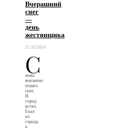
Вчерашний
снег
—
день
жестянщика
21.10.2014
С
нова
внезапно
пошел
снег.
И
город
встал.
Ехал
из
города
в