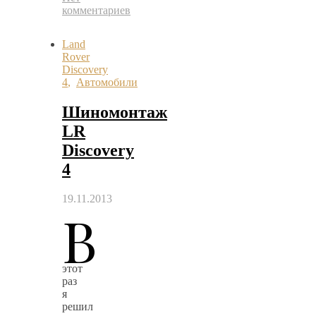
комментариев
Land
Rover
Discovery
4
,
Автомобили
Шиномонтаж
LR
Discovery
4
19.11.2013
В
этот
раз
я
решил