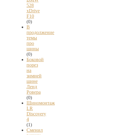
528
xDrive
F10
(0)
В
продолжение
темы
про
шины
(0)
Боковой
порез
на
зимней
шине
Ленд
Ровера
(0)
Шиномонтаж
LR
Discovery
4
(1)
Сменил