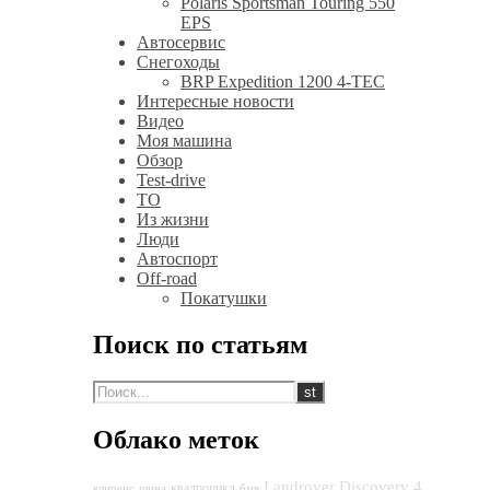
Polaris Sportsman Touring 550
EPS
Автосервис
Снегоходы
BRP Expedition 1200 4-TEC
Интересные новости
Видео
Моя машина
Обзор
Test-drive
ТО
Из жизни
Люди
Автоспорт
Off-road
Покатушки
Поиск по статьям
Облако меток
Landrover Discovery 4
квадроцикл
клиренс
шина
бмв