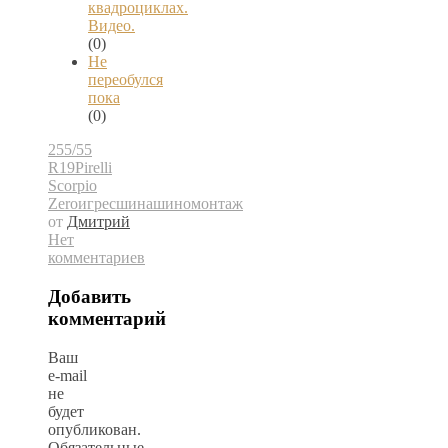
квадроциклах.
Видео.
(0)
Не
переобулся
пока
(0)
255/55
R19
Pirelli
Scorpio
Zero
игрес
шина
шиномонтаж
от
Дмитрий
Нет
комментариев
Добавить
комментарий
Ваш
e-mail
не
будет
опубликован.
Обязательные