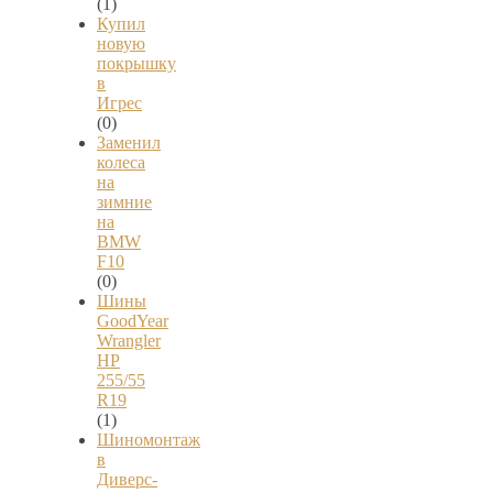
(1)
Купил
новую
покрышку
в
Игрес
(0)
Заменил
колеса
на
зимние
на
BMW
F10
(0)
Шины
GoodYear
Wrangler
HP
255/55
R19
(1)
Шиномонтаж
в
Диверс-