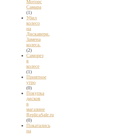
Моторс
Самара
(1)
Убил
колесо
на
Дискавери.
Замена
колеса.
(2)
Саморез
в
колесе
(1)
Приятное
утро
(0)
Покупка
дисков
в
магазине
ReplicaSale.ru
(0)
Покатались
на