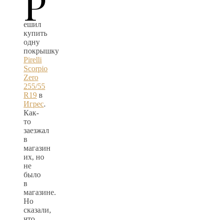
Р
ешил
купить
одну
покрышку
Pirelli
Scorpio
Zero
255/55
R19
в
Игрес
.
Как-
то
заезжал
в
магазин
их, но
не
было
в
магазине.
Но
сказали,
что