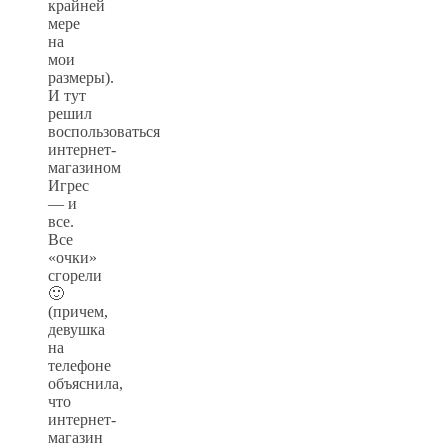
крайней
мере
на
мои
размеры).
И тут
решил
воспользоваться
интернет-
магазином
Игрес
— и
все.
Все
«очки»
сгорели
🙂
(причем,
девушка
на
телефоне
объяснила,
что
интернет-
магазин