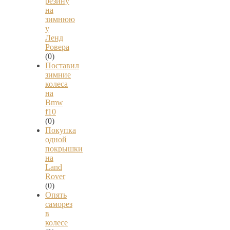
резину
на
зимнюю
у
Ленд
Ровера
(0)
Поставил
зимние
колеса
на
Bmw
f10
(0)
Покупка
одной
покрышки
на
Land
Rover
(0)
Опять
саморез
в
колесе