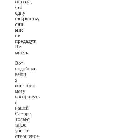
сказала,
что
одну
покрышку
они
мне
не
продадут.
Не
могут.
Вот
подобные
вещи
я
спокойно
могу
воспринять
в
нашей
Самаре.
Только
такое
убогое
отношение