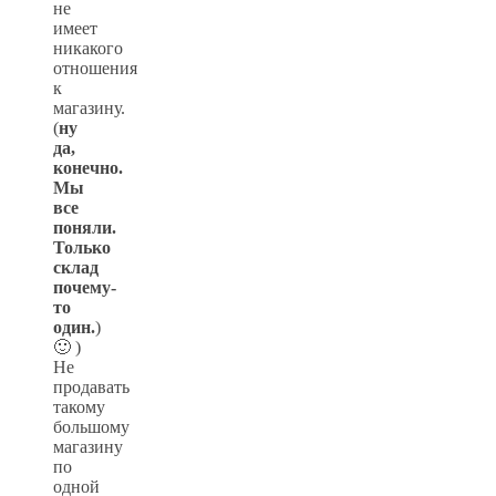
не
имеет
никакого
отношения
к
магазину.
(
ну
да,
конечно.
Мы
все
поняли.
Только
склад
почему-
то
один.
)
🙂 )
Не
продавать
такому
большому
магазину
по
одной