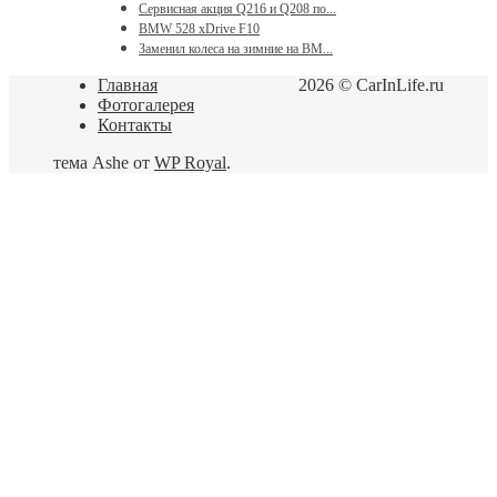
Сервисная акция Q216 и Q208 по...
BMW 528 xDrive F10
Заменил колеса на зимние на BM...
Главная
2026 © CarInLife.ru
Фотогалерея
Контакты
тема Ashe от
WP Royal
.