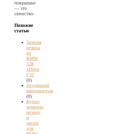
покрышке
— это
свинство.
Похожие
статьи
Зимняя
резина
на
BMW
528
xDrive
F10
(0)
Неудачный
шиномонтаж
(0)
Купил
зимнюю
резину
и
диски
для
BMW