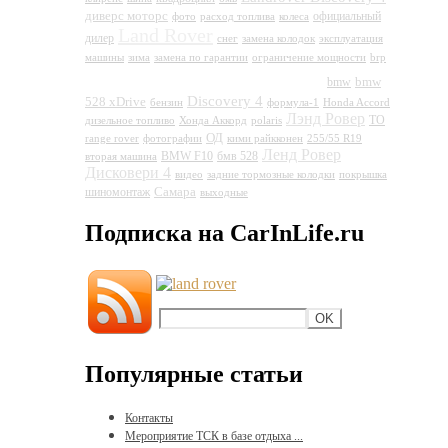
диверс моторс
официальный
фото
расход топлива
колеса
Land Rover
дилер
снег
замена колодок
эксплуатация
машины
зима
замена по гарантии
ограничение мощности
brp
Land Rover Discovery 4
bmw
bmw
Discovery 4
528 xDrive
бензин
формула-1
Honda Accord
Лэнд Ровер
ТО
дизельное топливо
Хонда Аккорд
polaris
ОД
range rover
фотографии
кими райкконен
255/55 R19
Ленд Ровер
BMW F10
бмв 528
вторая машина
Дисковери 4
видео
задние тормозные колодки
покрышка
Самара
шиномонтаж
выходные
Подписка на CarInLife.ru
Популярные статьи
Контакты
Мероприятие ТСК в базе отдыха ...