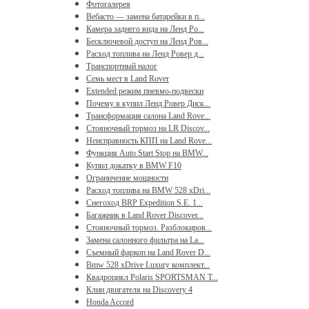
Фотогалерея
Вебасто — замена батарейки в п...
Камера заднего вида на Ленд Ро...
Бесключевой доступ на Ленд Ров...
Расход топлива на Ленд Ровер д...
Транспортный налог
Семь мест в Land Rover
Extended режим пневмо-подвески
Почему я купил Ленд Ровер Диск...
Трансформация салона Land Rove...
Стояночный тормоз на LR Discov...
Неисправность КПП на Land Rove...
Функция Auto Start Stop на BMW...
Купил докатку в BMW F10
Ограничение мощности
Расход топлива на BMW 528 xDri...
Снегоход BRP Expedition S.E. 1...
Багажник в Land Rover Discover...
Стояночный тормоз. Разблокиров...
Замена салонного фильтра на La...
Съемный фаркоп на Land Rover D...
Bmw 528 xDrive Luxury комплект...
Квадроцикл Polaris SPORTSMAN T...
Клин двигателя на Discovery 4
Honda Accord