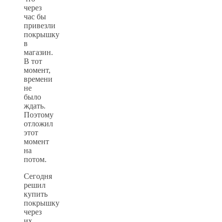
через
час бы
привезли
покрышку
в
магазин.
В тот
момент,
времени
не
было
ждать.
Поэтому
отложил
этот
момент
на
потом.
Сегодня
решил
купить
покрышку
через
их