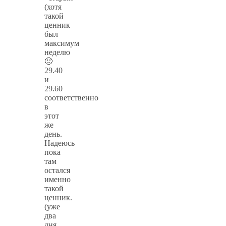
(хотя
такой
ценник
был
максимум
неделю
🙂
29.40
и
29.60
соответственно
в
этот
же
день.
Надеюсь
пока
там
остался
именно
такой
ценник.
(уже
два
дня