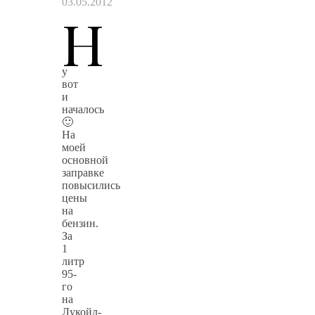
03.05.2012
Н
у
вот
и
началось
🙂
На
моей
основной
заправке
повысились
цены
на
бензин.
За
1
литр
95-
го
на
Лукойл-