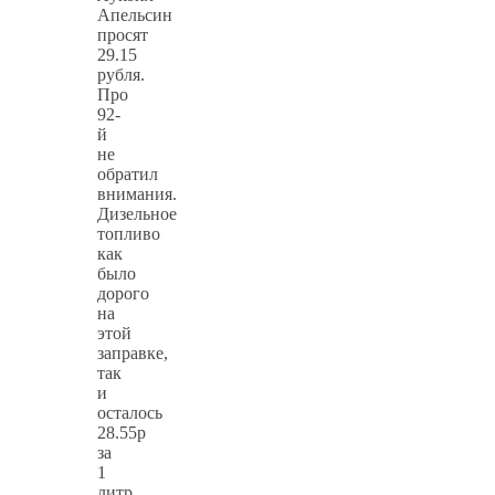
Апельсин
просят
29.15
рубля.
Про
92-
й
не
обратил
внимания.
Дизельное
топливо
как
было
дорого
на
этой
заправке,
так
и
осталось
28.55р
за
1
литр.