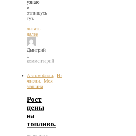
узнаю
и
отпишусь
тут.
читать
далее
Дмитрий
1
комментарий
Автомобили
,
Из
жизни
,
Моя
машина
Рост
цены
на
топливо.