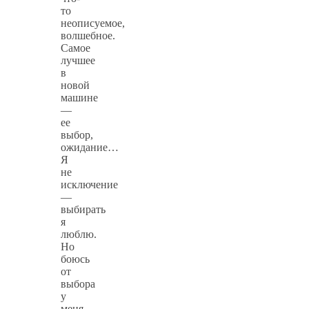
то
неописуемое,
волшебное.
Самое
лучшее
в
новой
машине
—
ее
выбор,
ожидание…
Я
не
исключение
—
выбирать
я
люблю.
Но
боюсь
от
выбора
у
меня