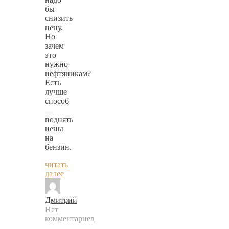
бы
снизить
цену.
Но
зачем
это
нужно
нефтяникам?
Есть
лучше
способ
—
поднять
цены
на
бензин.
читать
далее
Дмитрий
Нет
комментариев