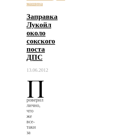
машина
Заправка
Лукойл
около
сокского
поста
ДПС
13.06.2012
П
роверил
лично,
что
же
все-
таки
за