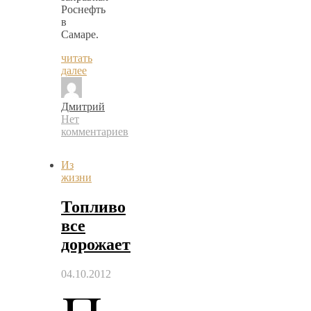
Роснефть
в
Самаре.
читать
далее
Дмитрий
Нет
комментариев
Из
жизни
Топливо
все
дорожает
04.10.2012