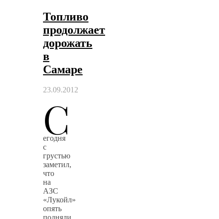
Топливо
продолжает
дорожать
в
Самаре
23.09.2012
С
егодня
с
грустью
заметил,
что
на
АЗС
«Лукойл»
опять
подняли