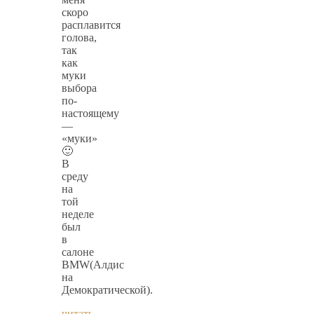
скоро
расплавится
голова,
так
как
муки
выбора
по-
настоящему
—
«муки»
🙂
В
среду
на
той
неделе
был
в
салоне
BMW(Алдис
на
Демократической).
читать