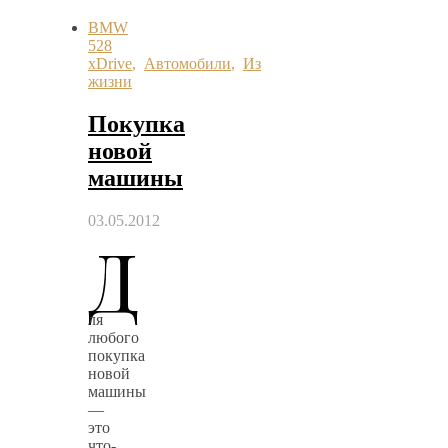
BMW
528
xDrive
,
Автомобили
,
Из
жизни
Покупка
новой
машины
03.05.2012
Д
ля
любого
покупка
новой
машины
—
это
что-