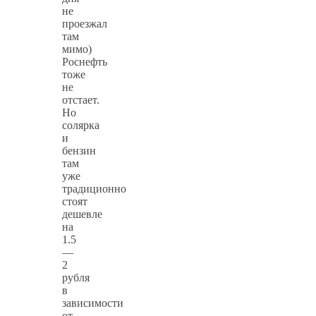
не
проезжал
там
мимо)
Роснефть
тоже
не
отстает.
Но
солярка
и
бензин
там
уже
традиционно
стоят
дешевле
на
1.5
—
2
рубля
в
зависимости
от