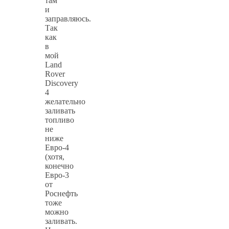
там
и
заправляюсь.
Так
как
в
мой
Land
Rover
Discovery
4
желательно
заливать
топливо
не
ниже
Евро-4
(хотя,
конечно
Евро-3
от
Роснефть
тоже
можно
заливать.