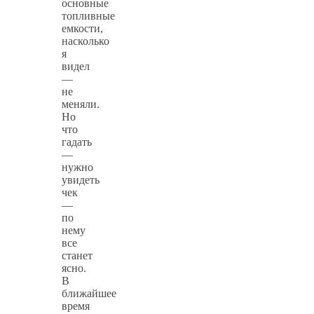
основные
топливные
емкости,
насколько
я
видел
—
не
меняли.
Но
что
гадать
—
нужно
увидеть
чек
—
по
нему
все
станет
ясно.
В
ближайшее
время