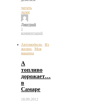
читать
далее
Дмитрий
1
комментарий
Автомобили
,
Из
жизни
,
Моя
машина
А
топливо
дорожает…
в
Самаре
18.09.2012