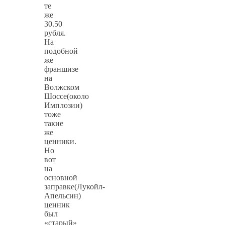
те
же
30.50
рубля.
На
подобной
же
франшизе
на
Волжском
Шоссе(около
Имплозии)
тоже
такие
же
ценники.
Но
вот
на
основной
заправке(Лукойл-
Апельсин)
ценник
был
«старый»