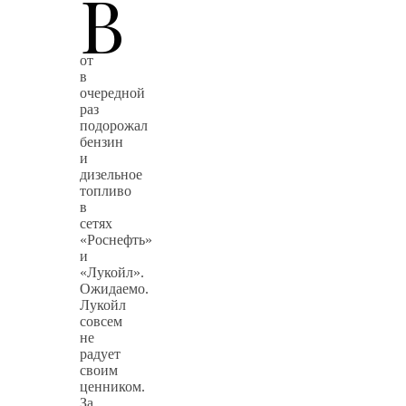
В
от
в
очередной
раз
подорожал
бензин
и
дизельное
топливо
в
сетях
«Роснефть»
и
«Лукойл».
Ожидаемо.
Лукойл
совсем
не
радует
своим
ценником.
За