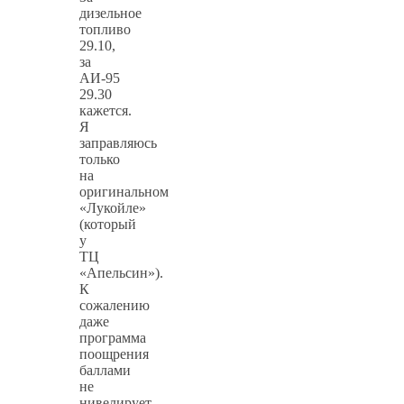
дизельное
топливо
29.10,
за
АИ-95
29.30
кажется.
Я
заправляюсь
только
на
оригинальном
«Лукойле»
(который
у
ТЦ
«Апельсин»).
К
сожалению
даже
программа
поощрения
баллами
не
нивелирует