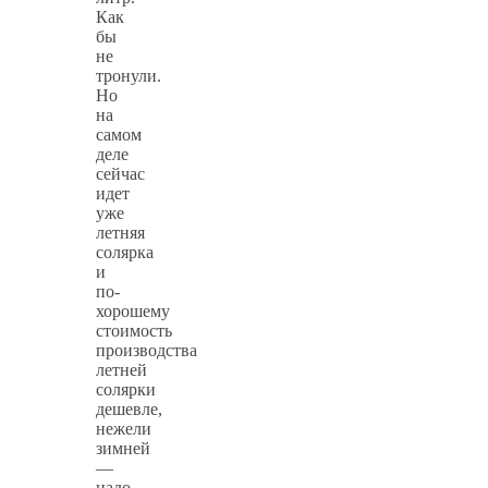
Как
бы
не
тронули.
Но
на
самом
деле
сейчас
идет
уже
летняя
солярка
и
по-
хорошему
стоимость
производства
летней
солярки
дешевле,
нежели
зимней
—
надо