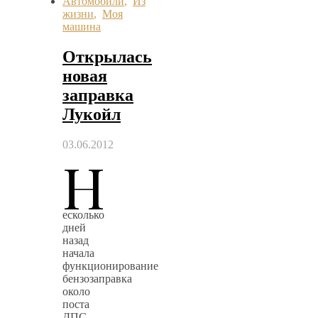
Автомобили
,
Из
жизни
,
Моя
машина
Открылась
новая
заправка
Лукойл
03.06.2012
Н
есколько
дней
назад
начала
функционирование
бензозаправка
около
поста
ДПС