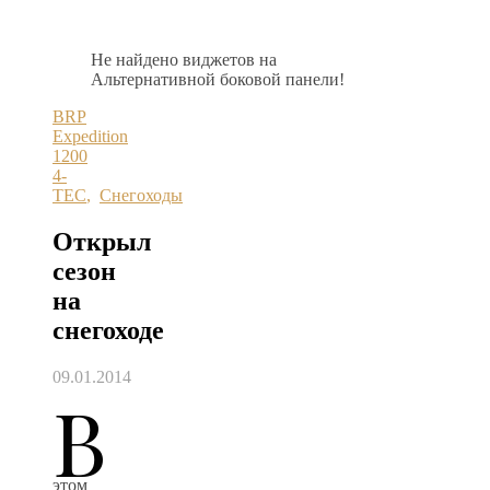
Не найдено виджетов на
Альтернативной боковой панели!
BRP
Expedition
1200
4-
TEC
,
Снегоходы
Открыл
сезон
на
снегоходе
09.01.2014
В
этом