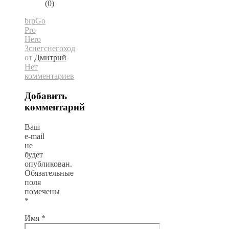
(0)
brp
Go
Pro
Hero
3
снег
снегоход
от
Дмитрий
Нет
комментариев
Добавить
комментарий
Ваш
e-mail
не
будет
опубликован.
Обязательные
поля
помечены
*
Имя
*