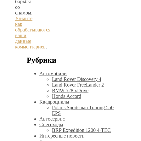
борьбы
со
спамом.
Узнайте
как
обрабатываются
ваши
данные
комментариев
.
Рубрики
Автомобили
Land Rover Discovery 4
Land Rover FreeLander 2
BMW 528 xDrive
Honda Accord
Квадроциклы
Polaris Sportsman Touring 550
EPS
Автосервис
Снегоходы
BRP Expedition 1200 4-TEC
Интересные новости