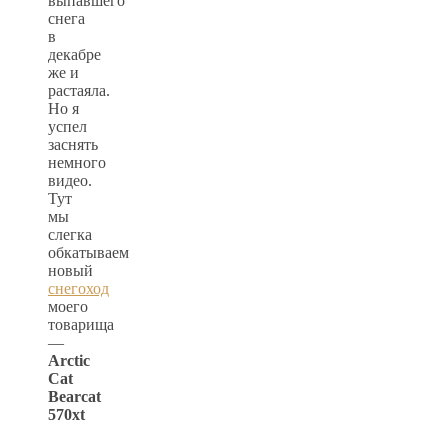
выпавшего
снега
в
декабре
же и
растаяла.
Но я
успел
заснять
немного
видео.
Тут
мы
слегка
обкатываем
новый
снегоход
моего
товарища
—
Arctic
Cat
Bearcat
570xt