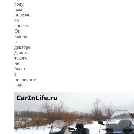
году
нам
повезло
со
снегом.
Он
выпал
в
декабре!
Давно
такого
не
было
в
последние
годы.