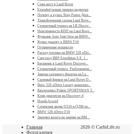
Семь мест в Land Rover
Extended режим пневмо-подвески
Почему я купил Ленд Ровер Диск...
Трансформация салона Land Rove...
Стояночный тормоз на LR Discov...
Неисправность КПП на Land Rove...
Функция Auto Start Stop на BMW...
Купил докатку в BMW F10
Ограничение мощности
Расход топлива на BMW 528 xDri...
Снегоход BRP Expedition S.E. 1...
Багажник в Land Rover Discover...
Стояночный тормоз. Разблокиров...
Замена салонного фильтра на La...
Съемный фаркоп на Land Rover D...
Bmw 528 xDrive Luxury комплект...
Квадроцикл Polaris SPORTSMAN T...
Клин двигателя на Discovery 4
Honda Accord
Сервисная акция Q216 и Q208 по...
BMW 528 xDrive F10
Заменил колеса на зимние на BM...
Главная
2026 © CarInLife.ru
Фотогалерея