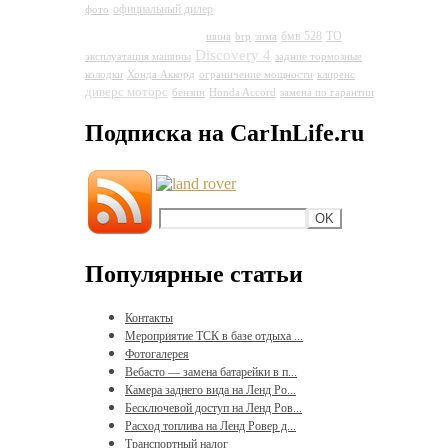
Land Rover
официальный дилер
фото
Discovery 4
бмв 528
ТО
шина
brp
зима
Discovery 4
эксплуатация машины
задние тормозные
колодки
Хонда Аккорд
ограничение мощности
клиренс
диверс моторс
бензин
Honda Accord
замена по гарантии
Подписка на CarInLife.ru
Популярные статьи
Контакты
Мероприятие ТСК в базе отдыха ...
Фотогалерея
Вебасто — замена батарейки в п...
Камера заднего вида на Ленд Ро...
Бесключевой доступ на Ленд Ров...
Расход топлива на Ленд Ровер д...
Транспортный налог