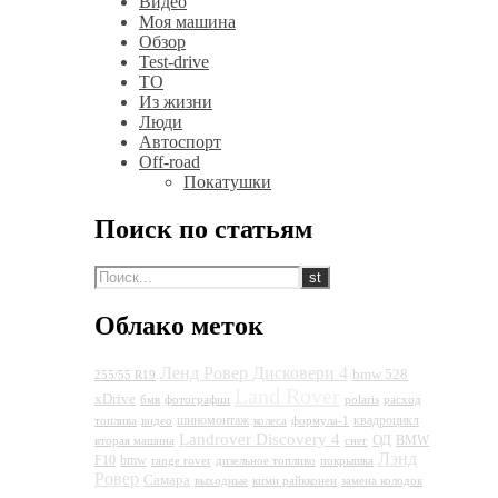
Видео
Моя машина
Обзор
Test-drive
ТО
Из жизни
Люди
Автоспорт
Off-road
Покатушки
Поиск по статьям
Облако меток
Ленд Ровер Дисковери 4
bmw 528
255/55 R19
Land Rover
xDrive
бмв
фотографии
polaris
расход
шиномонтаж
квадроцикл
топлива
видео
колеса
формула-1
Landrover Discovery 4
ОД
BMW
вторая машина
снег
Лэнд
F10
bmw
range rover
дизельное топливо
покрышка
Ровер
Самара
выходные
кими райкконен
замена колодок