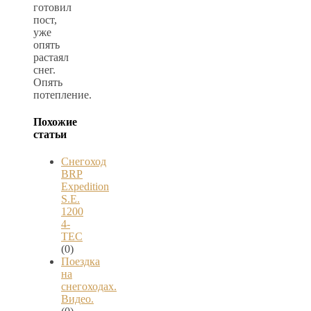
готовил
пост,
уже
опять
растаял
снег.
Опять
потепление.
Похожие
статьи
Снегоход
BRP
Expedition
S.E.
1200
4-
TEC
(0)
Поездка
на
снегоходах.
Видео.