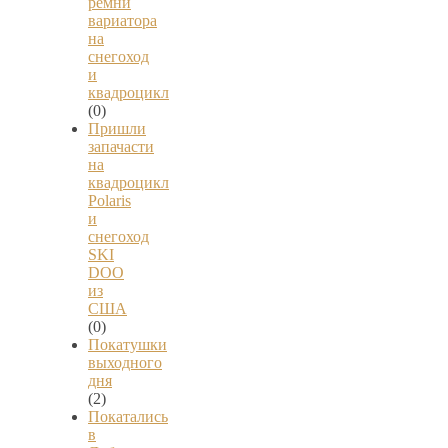
ремни
вариатора
на
снегоход
и
квадроцикл
(0)
Пришли
запачасти
на
квадроцикл
Polaris
и
снегоход
SKI
DOO
из
США
(0)
Покатушки
выходного
дня
(2)
Покатались
в