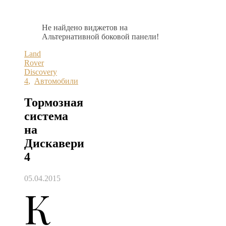
Не найдено виджетов на
Альтернативной боковой панели!
Land
Rover
Discovery
4
,
Автомобили
Тормозная
система
на
Дискавери
4
05.04.2015
К