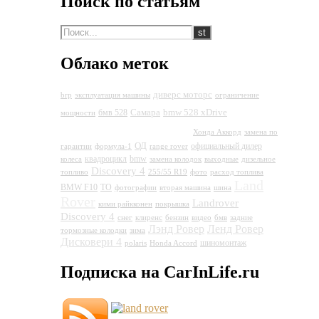
Поиск по статьям
Облако меток
диверс моторс
brp
эксплуатация машины
ограничение
Land
Самара
bmw 528 xDrive
бмв 528
мощности
Rover Discovery 4
Хонда Аккорд
замена по
ОД
официальный дилер
гарантии
формула-1
range rover
квадроцикл
bmw
колеса
замена колодок
выходные
дизельное
Discovery 4
топливо
255/55 R19
фото
расход топлива
Land
BMW F10
ТО
фотографии
вторая машина
шина
Rover
Landrover
кими райкконен
покрышка
Discovery 4
снег
клиренс
бензин
видео
бмв
задние
Лэнд Ровер
Ленд Ровер
тормозные колодки
зима
Дисковери 4
шиномонтаж
polaris
Honda Accord
Подписка на CarInLife.ru