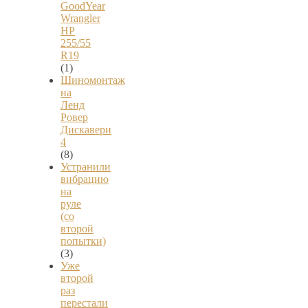
GoodYear
Wrangler
HP
255/55
R19
(1)
Шиномонтаж
на
Ленд
Ровер
Дискавери
4
(8)
Устранили
вибрацию
на
руле
(со
второй
попытки)
(3)
Уже
второй
раз
перестали