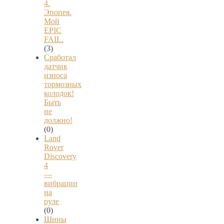
4.
Эпопея.
Мой
EPIC
FAIL.
(3)
Сработал
датчик
износа
тормозных
колодок!
Быть
не
должно!
(0)
Land
Rover
Discovery
4
—
вибрации
на
руле
(0)
Шины