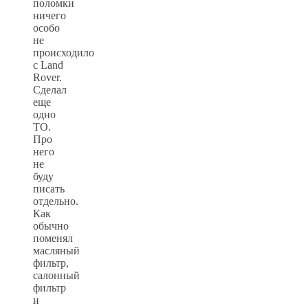
поломки
ничего
особо
не
происходило
с Land
Rover.
Сделал
еще
одно
ТО.
Про
него
не
буду
писать
отдельно.
Как
обычно
поменял
масляный
фильтр,
салонный
фильтр
и