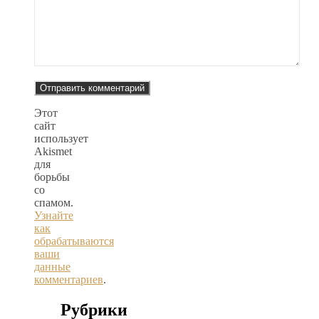
Этот
сайт
использует
Akismet
для
борьбы
со
спамом.
Узнайте
как
обрабатываются
ваши
данные
комментариев
.
Рубрики