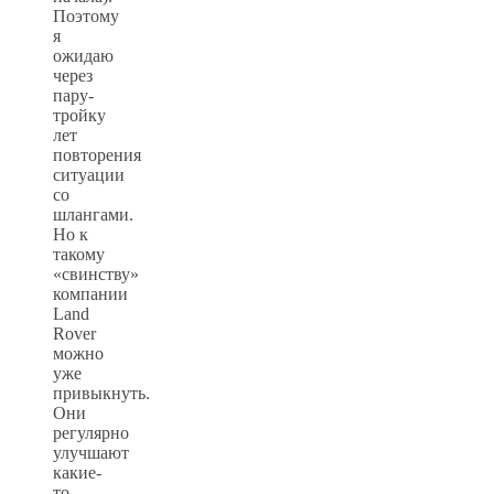
Поэтому
я
ожидаю
через
пару-
тройку
лет
повторения
ситуации
со
шлангами.
Но к
такому
«свинству»
компании
Land
Rover
можно
уже
привыкнуть.
Они
регулярно
улучшают
какие-
то