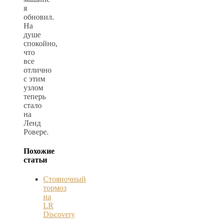
я
обновил.
На
душе
спокойно,
что
все
отлично
с этим
узлом
теперь
стало
на
Ленд
Ровере.
Похожие
статьи
Стояночный
тормоз
на
LR
Discovery