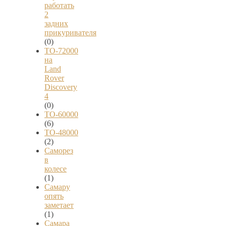
работать
2
задних
прикуривателя
(0)
ТО-72000
на
Land
Rover
Discovery
4
(0)
ТО-60000
(6)
ТО-48000
(2)
Саморез
в
колесе
(1)
Самару
опять
заметает
(1)
Самара