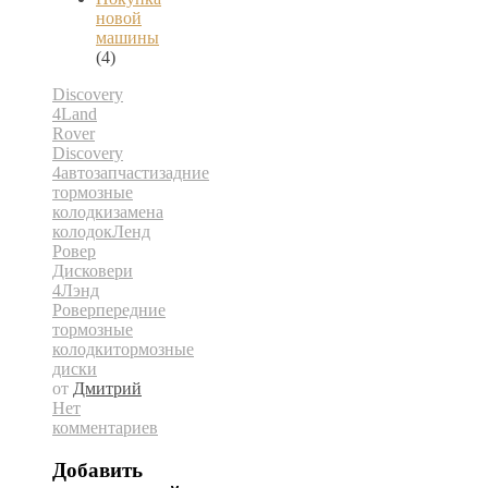
новой
машины
(4)
Discovery
4
Land
Rover
Discovery
4
автозапчасти
задние
тормозные
колодки
замена
колодок
Ленд
Ровер
Дисковери
4
Лэнд
Ровер
передние
тормозные
колодки
тормозные
диски
от
Дмитрий
Нет
комментариев
Добавить