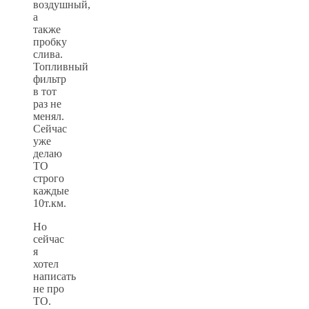
воздушный,
а
также
пробку
слива.
Топливный
фильтр
в тот
раз не
менял.
Сейчас
уже
делаю
ТО
строго
каждые
10т.км.
Но
сейчас
я
хотел
написать
не про
ТО.