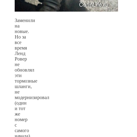
Заменили
на
новые.
Но за
все
время
Ленд
Ровер
не
обновлял
эти
тормозные
шланги,
не
модернизировал
(один
и тот
же
номер
с
самого
начала).