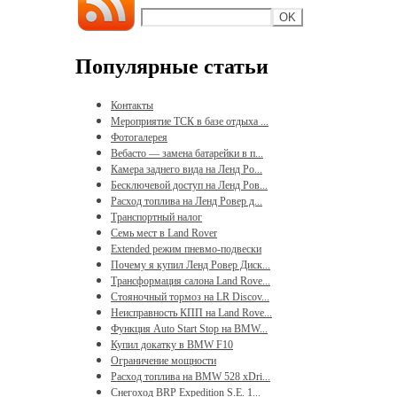
Популярные статьи
Контакты
Мероприятие ТСК в базе отдыха ...
Фотогалерея
Вебасто — замена батарейки в п...
Камера заднего вида на Ленд Ро...
Бесключевой доступ на Ленд Ров...
Расход топлива на Ленд Ровер д...
Транспортный налог
Семь мест в Land Rover
Extended режим пневмо-подвески
Почему я купил Ленд Ровер Диск...
Трансформация салона Land Rove...
Стояночный тормоз на LR Discov...
Неисправность КПП на Land Rove...
Функция Auto Start Stop на BMW...
Купил докатку в BMW F10
Ограничение мощности
Расход топлива на BMW 528 xDri...
Снегоход BRP Expedition S.E. 1...