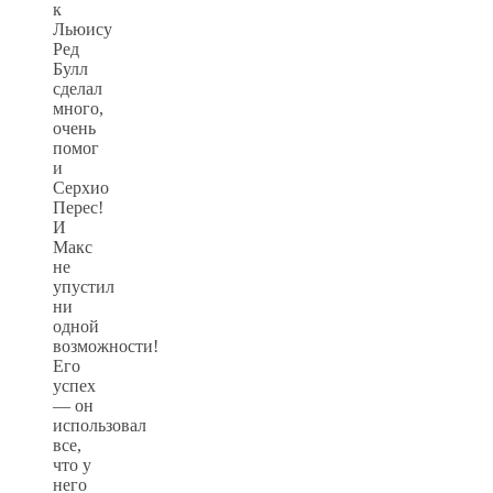
к
Льюису
Ред
Булл
сделал
много,
очень
помог
и
Серхио
Перес!
И
Макс
не
упустил
ни
одной
возможности!
Его
успех
— он
использовал
все,
что у
него