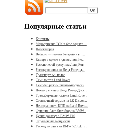
Популярные статьи
Контакты
Мероприятие ТСК в базе отдыха ...
Фотогалерея
Вебасто — замена батарейки в п...
Камера заднего вида на Ленд Ро...
Бесключевой доступ на Ленд Ров...
Расход топлива на Ленд Ровер д...
Транспортный налог
Семь мест в Land Rover
Extended режим пневмо-подвески
Почему я купил Ленд Ровер Диск...
Трансформация салона Land Rove...
Стояночный тормоз на LR Discov...
Неисправность КПП на Land Rove...
Функция Auto Start Stop на BMW...
Купил докатку в BMW F10
Ограничение мощности
Расход топлива на BMW 528 xDri...