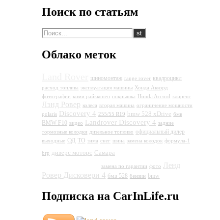
Поиск по статьям
Облако меток
Land Rover
шиномонтаж
квадроцикл
range rover
расход топлива
эксплуатация машины
Хонда Аккорд
фотографии
кими райкконен
покрышка
Honda Accord
клиренс
Лэнд Ровер
колеса
вторая машина
ограничение мощности
Discovery 4
bmw 528 xDrive
polaris
255/55 R19
бмв
Landrover Discovery 4
BMW F10
видео
задние
официальный дилер
тормозные колодки
дизельное топливо
ОД
ТО
выходные
зима
снег
шина
замена колодок
формула-1
Land Rover
диверс моторс
Самара
brp
Discovery 4
Ленд
замена по гарантии
фото
Ровер Дисковери 4
бмв 528
bmw
бензин
Подписка на CarInLife.ru