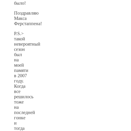
было!
Поздравляю
Макса
Ферстаппена!
P.S.>
такой
невероятный
сезон
был
на
моей
памяти
в 2007
году.
Когда
все
решилось
тоже
на
последней
гонке
и
тогда