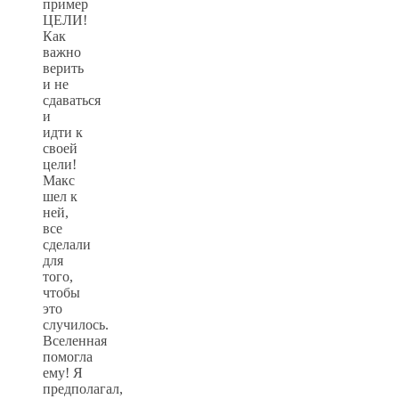
пример
ЦЕЛИ!
Как
важно
верить
и не
сдаваться
и
идти к
своей
цели!
Макс
шел к
ней,
все
сделали
для
того,
чтобы
это
случилось.
Вселенная
помогла
ему! Я
предполагал,