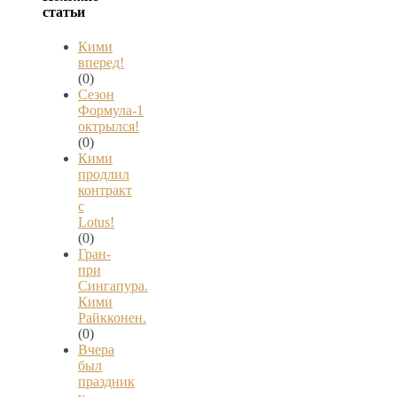
статьи
Кими
вперед!
(0)
Сезон
Формула-1
октрылся!
(0)
Кими
продлил
контракт
с
Lotus!
(0)
Гран-
при
Сингапура.
Кими
Райкконен.
(0)
Вчера
был
праздник