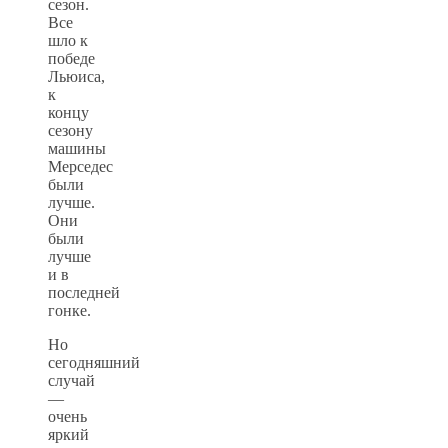
сезон.
Все
шло к
победе
Льюиса,
к
концу
сезону
машины
Мерседес
были
лучше.
Они
были
лучше
и в
последней
гонке.
Но
сегодняшний
случай
—
очень
яркий