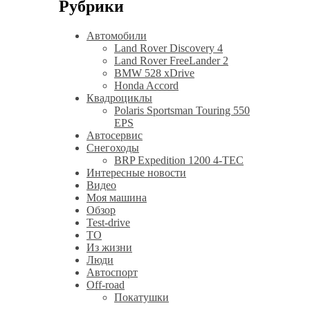
Рубрики
Автомобили
Land Rover Discovery 4
Land Rover FreeLander 2
BMW 528 xDrive
Honda Accord
Квадроциклы
Polaris Sportsman Touring 550
EPS
Автосервис
Снегоходы
BRP Expedition 1200 4-TEC
Интересные новости
Видео
Моя машина
Обзор
Test-drive
ТО
Из жизни
Люди
Автоспорт
Off-road
Покатушки