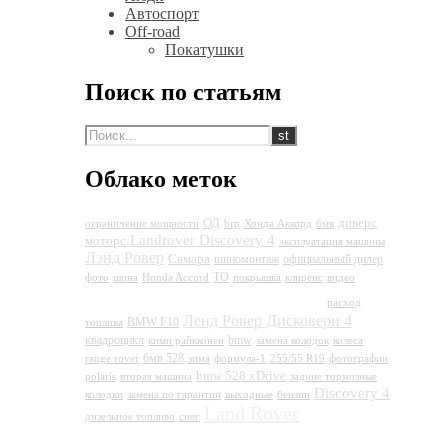
Автоспорт
Off-road
Покатушки
Поиск по статьям
Облако меток
ОД
диверс
ограничение мощности
brp
Хонда Аккорд
бмв
Landrover Discovery 4
моторс
эксплуатация машины
Лэнд Ровер
Самара
шиномонтаж
официальный дилер
ТО
фото
шина
Honda Accord
покрышка
клиренс
видео
Land Rover Discovery 4
расход
Ленд Ровер Дисковери 4
BMW F10
топлива
квадроцикл
bmw
кими райкконен
замена колодок
колеса
бмв 528
range rover
зима
формула-1
255/55 R19
фотографии
bmw 528 xDrive
polaris
вторая машина
задние тормозные
Discovery 4
колодки
замена по гарантии
выходные
бензин
Land Rover
дизельное топливо
снег