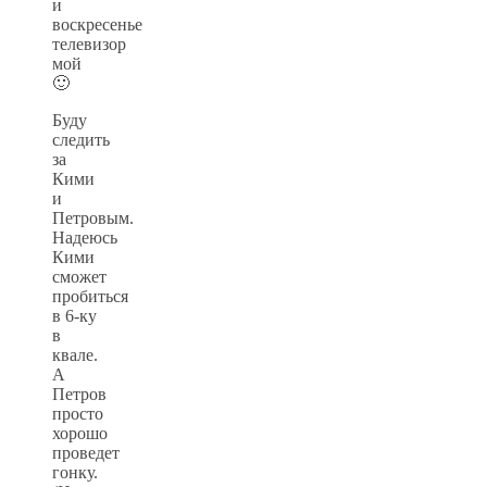
и
воскресенье
телевизор
мой
🙂
Буду
следить
за
Кими
и
Петровым.
Надеюсь
Кими
сможет
пробиться
в 6-ку
в
квале.
А
Петров
просто
хорошо
проведет
гонку.