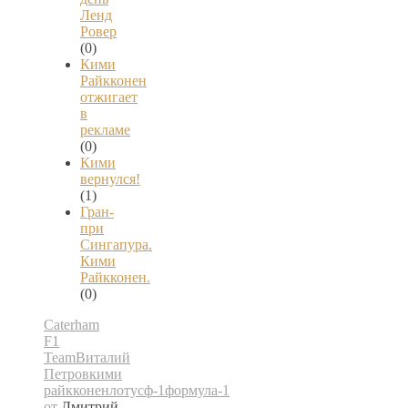
Ленд
Ровер
(0)
Кими
Райкконен
отжигает
в
рекламе
(0)
Кими
вернулся!
(1)
Гран-
при
Сингапура.
Кими
Райкконен.
(0)
Caterham
F1
Team
Виталий
Петров
кими
райкконен
лотус
ф-1
формула-1
от
Дмитрий