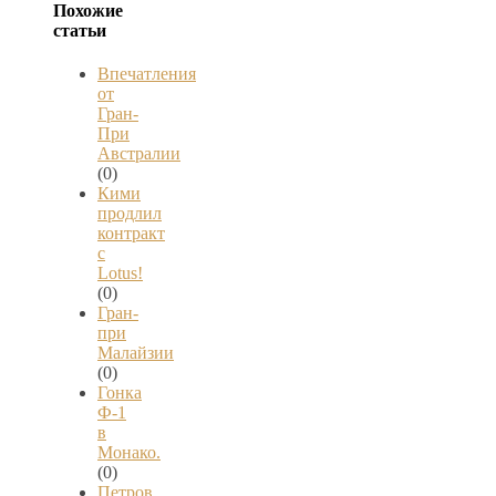
Похожие
статьи
Впечатления
от
Гран-
При
Австралии
(0)
Кими
продлил
контракт
с
Lotus!
(0)
Гран-
при
Малайзии
(0)
Гонка
Ф-1
в
Монако.
(0)
Петров