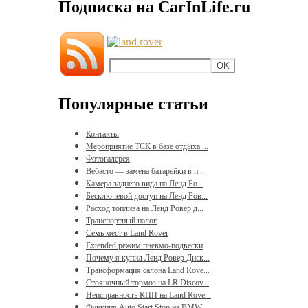
Подписка на CarInLife.ru
Популярные статьи
Контакты
Мероприятие ТСК в базе отдыха ...
Фотогалерея
Вебасто — замена батарейки в п...
Камера заднего вида на Ленд Ро...
Бесключевой доступ на Ленд Ров...
Расход топлива на Ленд Ровер д...
Транспортный налог
Семь мест в Land Rover
Extended режим пневмо-подвески
Почему я купил Ленд Ровер Диск...
Трансформация салона Land Rove...
Стояночный тормоз на LR Discov...
Неисправность КПП на Land Rove...
Функция Auto Start Stop на BMW...