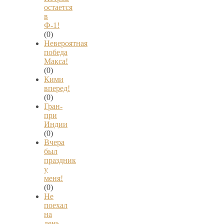
остается
в
Ф-1!
(0)
Невероятная
победа
Макса!
(0)
Кими
вперед!
(0)
Гран-
при
Индии
(0)
Вчера
был
праздник
у
меня!
(0)
Не
поехал
на
день