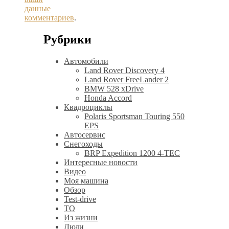
данные
комментариев
.
Рубрики
Автомобили
Land Rover Discovery 4
Land Rover FreeLander 2
BMW 528 xDrive
Honda Accord
Квадроциклы
Polaris Sportsman Touring 550
EPS
Автосервис
Снегоходы
BRP Expedition 1200 4-TEC
Интересные новости
Видео
Моя машина
Обзор
Test-drive
ТО
Из жизни
Люди