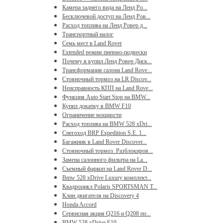
Камера заднего вида на Ленд Ро...
Бесключевой доступ на Ленд Ров...
Расход топлива на Ленд Ровер д...
Транспортный налог
Семь мест в Land Rover
Extended режим пневмо-подвески
Почему я купил Ленд Ровер Диск...
Трансформация салона Land Rove...
Стояночный тормоз на LR Discov...
Неисправность КПП на Land Rove...
Функция Auto Start Stop на BMW...
Купил докатку в BMW F10
Ограничение мощности
Расход топлива на BMW 528 xDri...
Снегоход BRP Expedition S.E. 1...
Багажник в Land Rover Discover...
Стояночный тормоз. Разблокиров...
Замена салонного фильтра на La...
Съемный фаркоп на Land Rover D...
Bmw 528 xDrive Luxury комплект...
Квадроцикл Polaris SPORTSMAN T...
Клин двигателя на Discovery 4
Honda Accord
Сервисная акция Q216 и Q208 по...
BMW 528 xDrive F10