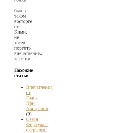
—
был в
таком
восторге
от
Кими,
не
хотел
портить
впечатление..
текстом.
Похожие
статьи
Впечатления
от
Гран-
При
Австралии
(0)
Сезон
Формула-1
октрылся!