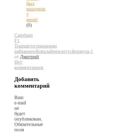
был
праздник
у
меня!
(0)
Caterham
F1
Team
автогонки
кими
райкконен
Ковалайнен
лотус
формула-1
от
Дмитрий
Нет
комментариев
Добавить
комментарий
Ваш
e-mail
не
будет
опубликован.
Обязательные
поля