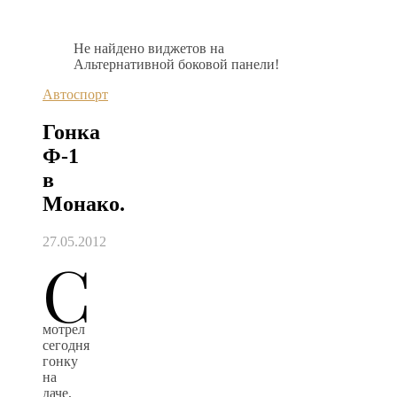
Не найдено виджетов на
Альтернативной боковой панели!
Автоспорт
Гонка
Ф-1
в
Монако.
27.05.2012
С
мотрел
сегодня
гонку
на
даче,