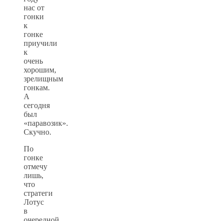
нас от
гонки
к
гонке
приучили
к
очень
хорошим,
зрелищным
гонкам.
А
сегодня
был
«паравозик».
Скучно.
По
гонке
отмечу
лишь,
что
стратеги
Лотус
в
очередной