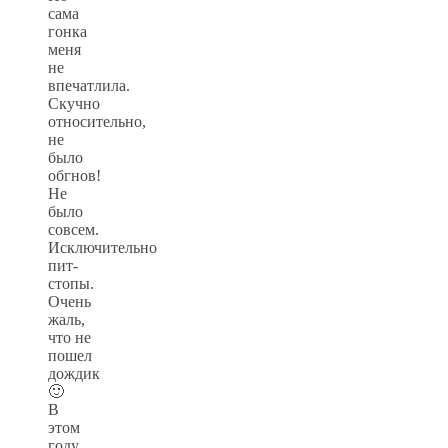
сама
гонка
меня
не
впечатлила.
Скучно
относительно,
не
было
обгнов!
Не
было
совсем.
Исключительно
пит-
стопы.
Очень
жаль,
что не
пошел
дождик
🙂
В
этом
году