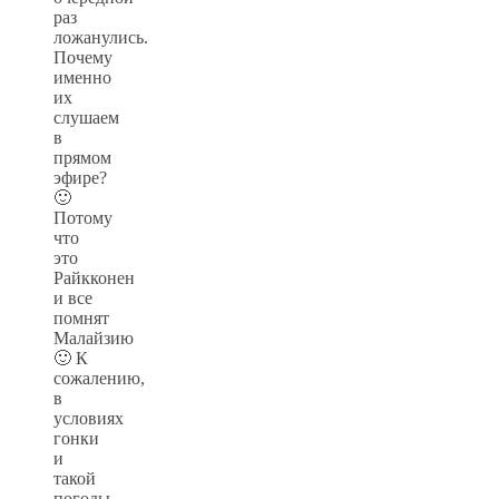
раз
ложанулись.
Почему
именно
их
слушаем
в
прямом
эфире?
🙂
Потому
что
это
Райкконен
и все
помнят
Малайзию
🙂 К
сожалению,
в
условиях
гонки
и
такой
погоды