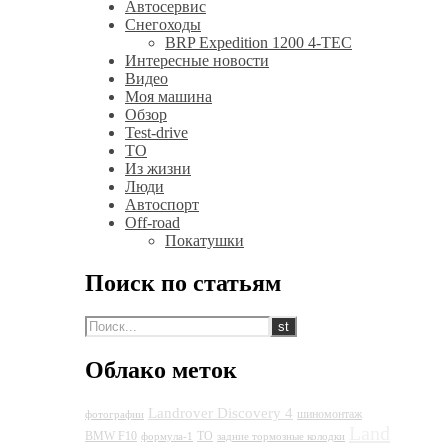
Автосервис
Снегоходы
BRP Expedition 1200 4-TEC
Интересные новости
Видео
Моя машина
Обзор
Test-drive
ТО
Из жизни
Люди
Автоспорт
Off-road
Покатушки
Поиск по статьям
Облако меток
Landrover Discovery 4
шиномонтаж
фотографии
Land
BMW F10
ТО
формула-1
задние тормозные колодки