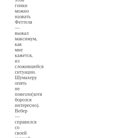
гонки
можно
назвать
Феттеля
—
выжал
максимум,
как
мне
кажется,
из
сложившейся
ситуации.
Шумахеру
опять
не
повезло(хотя
боролся
интересно).
Вебер
—
справился
со
своей