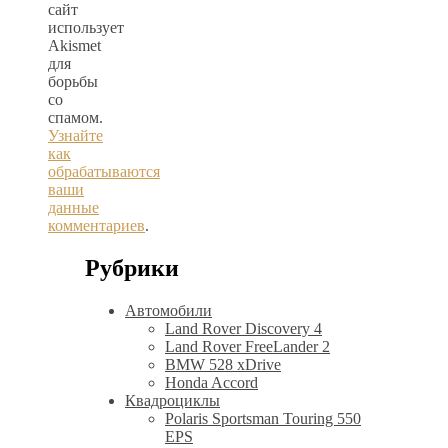
сайт
использует
Akismet
для
борьбы
со
спамом.
Узнайте
как
обрабатываются
ваши
данные
комментариев
.
Рубрики
Автомобили
Land Rover Discovery 4
Land Rover FreeLander 2
BMW 528 xDrive
Honda Accord
Квадроциклы
Polaris Sportsman Touring 550
EPS