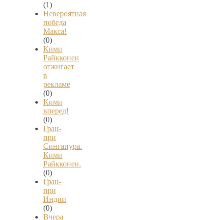
(1)
Невероятная
победа
Макса!
(0)
Кими
Райкконен
отжигает
в
рекламе
(0)
Кими
вперед!
(0)
Гран-
при
Сингапура.
Кими
Райкконен.
(0)
Гран-
при
Индии
(0)
Вчера