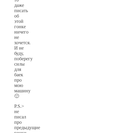
даже
писать
об
этой
гонке
ничего
не
хочется.
И не
буду,
поберегу
силы
для
баек
про
мою
машину
🙂
P.S.>
не
писал
про
предыдущие
гонки