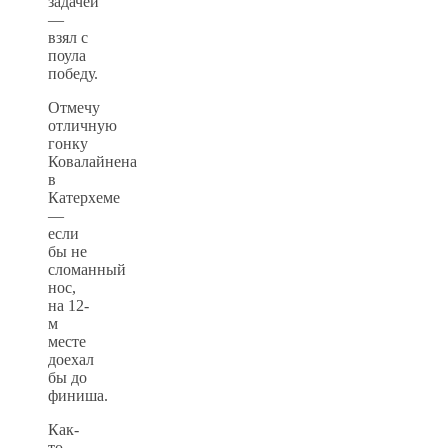
задачей
—
взял с
поула
победу.
Отмечу
отличную
гонку
Ковалайнена
в
Катерхеме
—
если
бы не
сломанный
нос,
на 12-
м
месте
доехал
бы до
финиша.
Как-
то