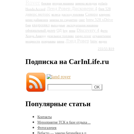
Rover
бензин
вторая машина
замена колодок
polaris
Ленд Ровер Дисковери 4
бмв 528
Honda Accord
диверс моторс
Самара
колеса
расход топлива
клиренс
bmw 528 xDrive
кими райкконен
замена по гарантии
снег
квадроцикл
бмв
выходные
эксплуатация машины
Discovery 4
ОД
официальный дилер
brp
зима
фото
Хонда Аккорд
дизельное топливо
range rover
ограничение
Лэнд Ровер
bmw
мощности
покрышка
шина
видео
Land Rover Discovery 4
255/55 R19
Подписка на CarInLife.ru
Популярные статьи
Контакты
Мероприятие ТСК в базе отдыха ...
Фотогалерея
Вебасто — замена батарейки в п...