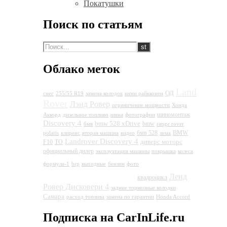
Покатушки
Поиск по статьям
Облако меток
Land
ОД
снег
255/55 R19
замена колодок
кими райкконен
Rover
Лэнд Ровер
ограничение мощности
Хонда
шиномонтаж
Аккорд
дизельное топливо
шина
фотографии
Discovery 4
bmw 528 xDrive
bmw
бмв
range rover
бмв 528
BMW
polaris
клиренс
вторая машина
видео
зима
Landrover Discovery 4
диверс моторс
F10
ТО
официальный дилер
эксплуатация машины
покрышка
колеса
Land
формула-1
brp
выходные
бензин
фото
Rover Discovery 4
Ленд
квадроцикл
Ровер Дисковери 4
задние тормозные колодки
Самара
расход топлива
замена по гарантии
Honda Accord
Подписка на CarInLife.ru