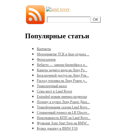
Популярные статьи
Контакты
Мероприятие ТСК в базе отдыха ...
Фотогалерея
Вебасто — замена батарейки в п...
Камера заднего вида на Ленд Ро...
Бесключевой доступ на Ленд Ров...
Расход топлива на Ленд Ровер д...
Транспортный налог
Семь мест в Land Rover
Extended режим пневмо-подвески
Почему я купил Ленд Ровер Диск...
Трансформация салона Land Rove...
Стояночный тормоз на LR Discov...
Неисправность КПП на Land Rove...
Функция Auto Start Stop на BMW...
Купил докатку в BMW F10