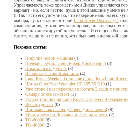
Управляемость тоже хромает - мой Диско управляется гор
вариант - но, если честно, душа к этой машине у меня не
Я Так часто его упоминаю, что наверное надо бы его купи
выбора, чуть не купил второй
Land Rover Discovery 4
толь
комплектация, чуть конечно по-проще, но в целом почти 
обычно появился другой покупатель…И его цена была выш
так эту машину и не купил, хотя был очень неплохой вари
Похожие статьи
Покупка новой машины
(4)
Почему я купил Ленд Ровер Дискавери 4
(3)
Покатались в Дубках
(3)
Не хватает второй машины
(4)
Land Rover Weekend или еще один День Land Rover
Шины GoodYear Wrangler HP 255/55 R19
(1)
Уже второй раз перестали работать 2 задних прикур
Самару опять заметает
(1)
Расход топлива на Land Rover Discovery 4 (умерен
Весна, где ты?
(0)
Шиномонтаж на Ленд Ровер Дискавери 4
(8)
Убил колесо на Дискавери. Замена колеса.
(2)
ТО-60000
(6)
ТО-48000
(2)