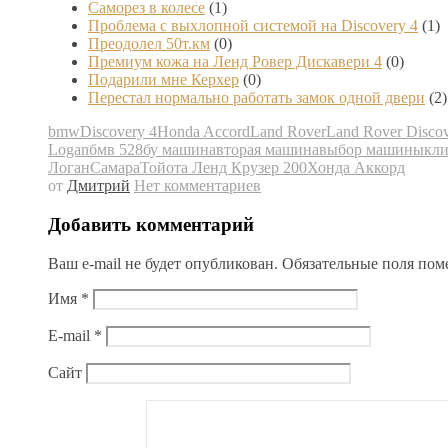
Саморез в колесе
(1)
Проблема с выхлопной системой на Discovery 4
(1)
Преодолел 50т.км
(0)
Премиум кожа на Ленд Ровер Дискавери 4
(0)
Подарили мне Керхер
(0)
Перестал нормально работать замок одной двери
(2)
bmw
Discovery 4
Honda Accord
Land Rover
Land Rover Discov
Logan
бмв 528
бу машина
вторая машина
выбор машины
кли
Логан
Самара
Тойота Ленд Крузер 200
Хонда Аккорд
от
Дмитрий
Нет комментариев
Добавить комментарий
Ваш e-mail не будет опубликован.
Обязательные поля по
Имя
*
E-mail
*
Сайт