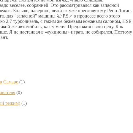
аздо веселее, собранней. Это рассматривался как запасной
 лежит. Больше, наверное, лежит к уже пресловутому Рено Логан.
ть для "запасной" машины 🙂 P.S.> в процессе всего этого
ко 2.7 турбодизель, с таким же бежевым кожаным салоном, HSE
такой же автомобиль, как у меня. Предложил свою цену. Как
е. Я не настаивал в «аукционы» играть не собирался. Поэтому
ант.
 в Самаре
(1)
ивателя
(0)
ный режим)
(1)