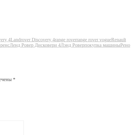
ery 4
Landrover Discovery 4
range rover
range rover vogue
Renault
ренс
Ленд Ровер Дисковери 4
Лэнд Ровер
покупка машины
Рено
мечены
*