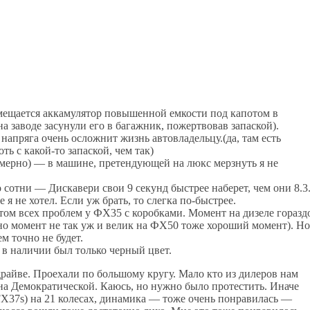
омещается аккамулятор повышенной емкости под капотом в
а заводе засунули его в багажник, пожертвовав запаской).
 напряга очень осложнит жизнь автовладельцу.(да, там есть
ь с какой-то запаской, чем так)
имерно) — в машине, претендующей на люкс мерзнуть я не
сотни — Дискавери свои 9 секунд быстрее наберет, чем они 8.3
 не хотел. Если уж брать, то слегка по-быстрее.
етом всех проблем у ФХ35 с коробками. Момент на дизеле горазд
о момент не так уж и велик на ФХ50 тоже хороший момент). Но
м точно не будет.
и в наличии был только черный цвет.
драйве. Проехали по большому кругу. Мало кто из дилеров нам
 на Демократической. Каюсь, но нужно было протестить. Иначе
FX37s) на 21 колесах, динамика — тоже очень понравилась —