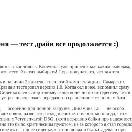
я — тест драйв все продолжается :)
ашины закончилось. Конечно я уже пришел к кое-каким выводам,
того всего. Хватит выбирать! Пора покупать то, что захотел.
ть в наличии 2л дизель в неплохой комплектации в Самарских
авда я тестировал версию 1.8. Когда сел в нее, вспомнил сразу
 Сиденья очень спортивные, салон конечно по-интереснее, чем в
устрее переключает передачи по сравнению с отличным 5-ти
с
— особенно при полной загрузке. Динамика 1.8 — не особо
вдохновил, разве что расход и соответственно запас хода, что я
нзин с 7ступенчатой DSG. (хотя все-равно байки про надежност
 это было критическим пунктом, из-за которого я стал горазд
 влезть на заднее сиденье, как оно должно быть.(задевало при