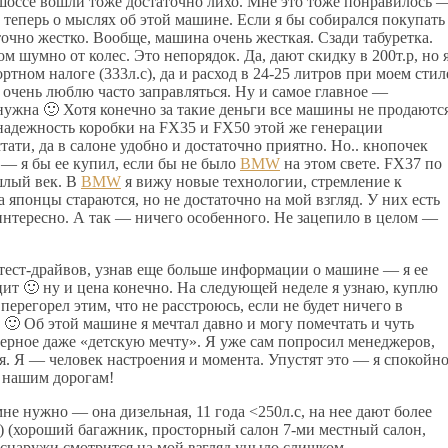
е шоссе вошли тоже достаточно лихо. Мне это тоже понравилось 
 теперь о мыслях об этой машине. Если я бы собирался покупать
точно жестко. Вообще, машина очень жесткая. Сзади табуретка.
шумно от колес. Это непорядок. Да, дают скидку в 200т.р, но 
тном налоге (333л.с), да и расход в 24-25 литров при моем стил
 очень люблю часто заправляться. Ну и самое главное —
ужна 🙂 Хотя конечно за такие деньги все машины не продаютс
надежность коробки на FX35 и FX50 этой же генерации
ати, да в салоне удобно и достаточно приятно. Но.. кнопочек
— я бы ее купил, если бы не было
BMW
на этом свете. FX37 по
шлый век. В
BMW
я вижу новые технологии, стремление к
 японцы стараются, но не достаточно на мой взгляд. У них есть
нтересно. А так — ничего особенного. Не зацепило в целом —
 тест-драйвов, узнав еще больше информации о машине — я ее
ит 🙂 ну и цена конечно. На следующей неделе я узнаю, куплю
перегорел этим, что не расстроюсь, если не будет ничего в
 🙂 Об этой машине я мечтал давно и могу помечтать и чуть
верное даже «детскую мечту». Я уже сам попросил менеджеров,
я. Я — человек настроения и момента. Упустят это — я спокойн
о нашим дорогам!
не нужно — она дизельная, 11 года <250л.с, на нее дают более
и) (хороший багажник, просторный салон 7-ми местный салон,
 снаружи смотрится на мой взгляд уныло слишком.