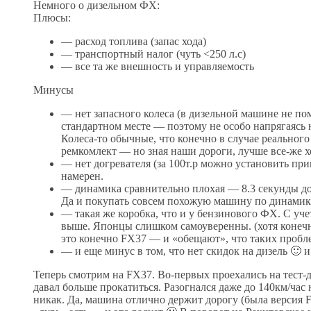
Немного о дизельном ФХ:
Плюсы:
— расход топлива (запас хода)
— транспортный налог (чуть <250 л.с)
— все та же внешность и управляемость
Минусы
— нет запасного колеса (в дизельной машине не п
стандартном месте — поэтому не особо напрягаясь н
Колеса-то обычные, что конечно в случае реального
ремкомлект — но зная наши дороги, лучше все-же хот
— нет догревателя (за 100т.р можно установить пр
намерен.
— динамика сравнительно плохая — 8.3 секунды до 
Да и покупать совсем похожую машину по динамике я
— такая же коробка, что и у бензинового ФХ. С уч
выше. Японцы слишком самоуверенны. (хотя конечн
это конечно FX37 — и «обещают», что таких пробле
— и еще минус в том, что нет скидок на дизель 🙂 
Теперь смотрим на FX37. Во-первых проехались на тест-
давал больше прокатиться. Разогнался даже до 140км/час
никак. Да, машина отлично держит дорогу (была версия 