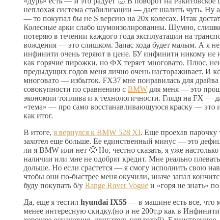
«дурь» есть — и это радует 🙂 В поворот на Ракитовско
неплохая система стабилизации — дает шалить чуть. Ну а
— то покупал бы не S версию на 20х колесах. Итак доста
Колесные арки слабо шумоизолированны. Шумно, слишком 
потеряю в течении каждого года эксплуатации на транспор
вождения — это слишком. Запас хода будет малым. А я не
инфинити очень теряют в цене. БУ инфинити никому не н
как горячие пирожки, но ФХ теряет многовато. Плюс, не
предыдущих годов меня лично очень настораживает. И кст
многовато — избыток. FX37 мне понравилась для драйва 
совокупности по сравнению с
BMW
для меня — это про
экономии топлива и к технологичности. Глядя на FX — да
«тема» — про само восстанавливающуюся краску — это и
как итог.
В итоге,
я вернулся к BMW 528 XI
. Еще проехав парочку
захотел еще больше. Ее единственный минус — это дефиц
ли я BMW или нет 🙂 Но, честно сказать, я уже настолько 
наличии или мне не одобрят кредит. Мне реально плевать
дольше. Но если срастется — я смогу исполнить свою на
чтобы они по-быстрее меня окучили, иначе запал кончитс
буду покупать б/у
Range Rover Vogue
и «горя не знать» п
Да, еще я тестил
hyundai IX55
— в машине есть все, что м
менее интересную скидку.(но и не 200т.р как в Инфинит
хорошее оснащение, двигатель неплохой). Единственное,