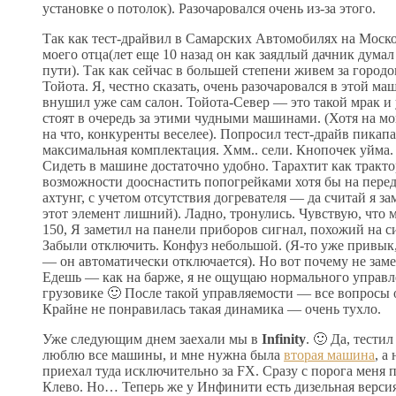
установке о потолок). Разочаровался очень из-за этого.
Так как тест-драйвил в Самарских Автомобилях на Моск
моего отца(лет еще 10 назад он как заядлый дачник думал
пути). Так как сейчас в большей степени живем за горо
Тойота. Я, честно сказать, очень разочаровался в этой м
внушил уже сам салон. Тойота-Север — это такой мрак и
стоят в очередь за этими чудными машинами. (Хотя на мо
на что, конкуренты веселее). Попросил тест-драйв пикапа.
максимальная комплектация. Хмм.. сели. Кнопочек уйма.
Сидеть в машине достаточно удобно. Тарахтит как тракто
возможности дооснастить попогрейками хотя бы на пере
ахтунг, с учетом отсутствия догревателя — да считай я зам
этот элемент лишний). Ладно, тронулись. Чувствую, что 
150, Я заметил на панели приборов сигнал, похожий на 
Забыли отключить. Конфуз небольшой. (Я-то уже привык,
— он автоматически отключается). Но вот почему не зам
Едешь — как на барже, я не ощущаю нормального управле
грузовике 🙂 После такой управляемости — все вопросы о
Крайне не понравилась такая динамика — очень тухло.
Уже следующим днем заехали мы в
Infinity
. 🙂 Да, тест
люблю все машины, и мне нужна была
вторая машина
, а
приехал туда исключительно за FX. Сразу с порога меня 
Клево. Но… Теперь же у Инфинити есть дизельная верси