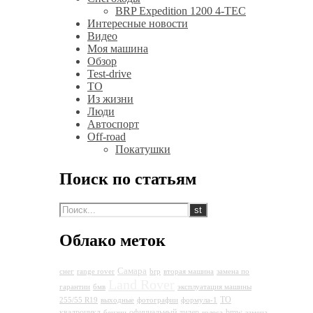
BRP Expedition 1200 4-TEC
Интересные новости
Видео
Моя машина
Обзор
Test-drive
ТО
Из жизни
Люди
Автоспорт
Off-road
Покатушки
Поиск по статьям
Облако меток
Самара
снег
range rover
brp
вторая машина
замена по
Land Rover
гарантии
бмв
эксплуатация машины
ТО
255/55 R19
выходные
фотографии
формула-1
квадроцикл
официальный дилер
bmw
бензин
колеса
замена