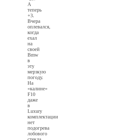
А
теперь
+3.
Вчера
оплевался,
когда
ехал
на
своей
Bmw
в
эту
мерзкую
погоду.
На
«калине»
F10
даже
в
Luxury
комплектации
нет
подогрева
лобового
стекла.