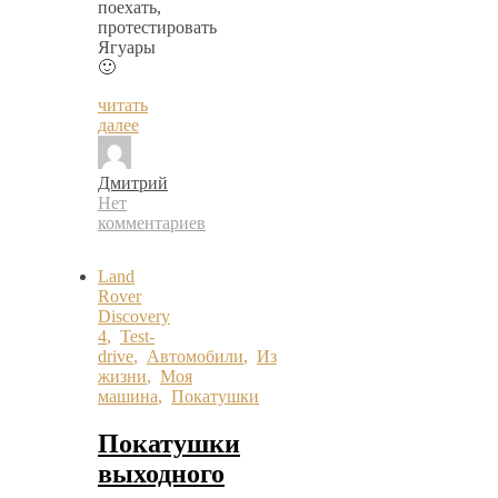
поехать,
протестировать
Ягуары
🙂
читать
далее
Дмитрий
Нет
комментариев
Land
Rover
Discovery
4
,
Test-
drive
,
Автомобили
,
Из
жизни
,
Моя
машина
,
Покатушки
Покатушки
выходного