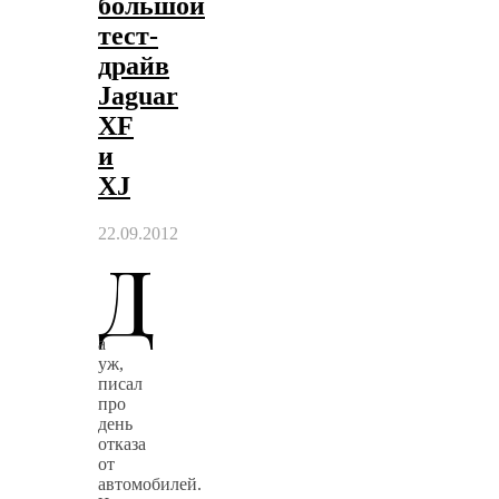
большой
тест-
драйв
Jaguar
XF
и
XJ
22.09.2012
Д
а
уж,
писал
про
день
отказа
от
автомобилей.