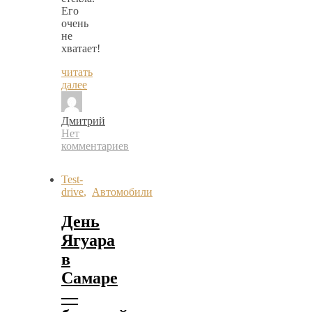
Его
очень
не
хватает!
читать
далее
Дмитрий
Нет
комментариев
Test-
drive
,
Автомобили
День
Ягуара
в
Самаре
—