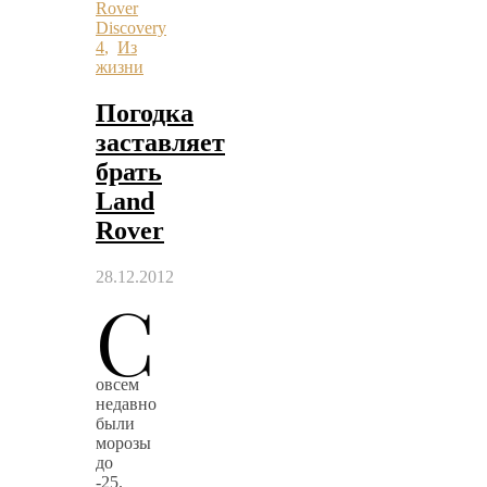
Rover
Discovery
4
,
Из
жизни
Погодка
заставляет
брать
Land
Rover
28.12.2012
С
овсем
недавно
были
морозы
до
-25.