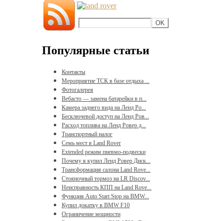
Популярные статьи
Контакты
Мероприятие ТСК в базе отдыха ...
Фотогалерея
Вебасто — замена батарейки в п...
Камера заднего вида на Ленд Ро...
Бесключевой доступ на Ленд Ров...
Расход топлива на Ленд Ровер д...
Транспортный налог
Семь мест в Land Rover
Extended режим пневмо-подвески
Почему я купил Ленд Ровер Диск...
Трансформация салона Land Rove...
Стояночный тормоз на LR Discov...
Неисправность КПП на Land Rove...
Функция Auto Start Stop на BMW...
Купил докатку в BMW F10
Ограничение мощности