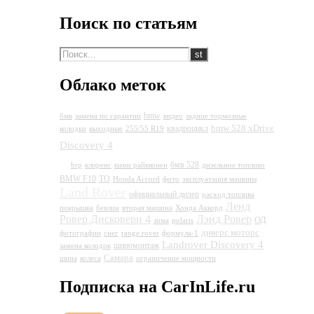
Поиск по статьям
Облако меток
bmw
бмв
замена по гарантии
видео
задние тормозные
bmw 528 xDrive
квадроцикл
колодки
выходные
255/55 R19
Land Rover Discovery
Discovery 4
4
бмв 528
brp
клиренс
кими райкконен
дизельное топливо
BMW F10
ТО
Honda Accord
фото
эксплуатация машины
Land Rover
официальный дилер
расход топлива
Ленд
покрышка
бензин
вторая машина
Хонда Аккорд
Ровер Дисковери 4
Лэнд Ровер
ОД
зима
polaris
диверс моторс
фотографии
снег
range rover
формула-1
Landrover Discovery 4
шиномонтаж
замена колодок
Самара
шина
колеса
ограничение мощности
Подписка на CarInLife.ru