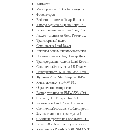
Контакты
Мероприятие ТСК в базе отдыха ...
Фотогалерея
Вебасто — замена батарейки в п...
Камера заднего вида на Ленд Ро...
Бесключевой доступ на Ленд Ров...
Расход топлива на Ленд Ровер д...
Транспортный налог
Семь мест в Land Rover
Extended режим пневмо-подвески
Почему я купил Ленд Ровер Диск...
Трансформация салона Land Rove...
Стояночный тормоз на LR Discov...
Неисправность КПП на Land Rove...
Функция Auto Start Stop на BMW...
Купил докатку в BMW F10
Ограничение мощности
Расход топлива на BMW 528 xDri...
Снегоход BRP Expedition S.E. 1...
Багажник в Land Rover Discover...
Стояночный тормоз. Разблокиров...
Замена салонного фильтра на La...
Съемный фаркоп на Land Rover D...
Bmw 528 xDrive Luxury комплект...
Квадроцикл Polaris SPORTSMAN T...