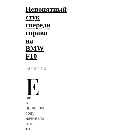
Непонятный
стук
спереди
справа
на
BMW
F10
24.06.2014
Е
ще
в
прошлом
году
начинало
что-
то