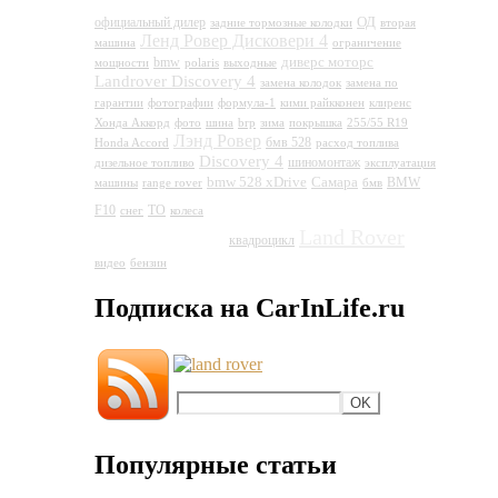
ОД
официальный дилер
задние тормозные колодки
вторая
Ленд Ровер Дисковери 4
машина
ограничение
диверс моторс
bmw
мощности
polaris
выходные
Landrover Discovery 4
замена колодок
замена по
гарантии
фотографии
формула-1
кими райкконен
клиренс
Хонда Аккорд
фото
шина
brp
зима
покрышка
255/55 R19
Лэнд Ровер
бмв 528
Honda Accord
расход топлива
Discovery 4
шиномонтаж
дизельное топливо
эксплуатация
bmw 528 xDrive
Самара
BMW
машины
range rover
бмв
Land Rover
F10
ТО
снег
колеса
Discovery 4
Land Rover
квадроцикл
видео
бензин
Подписка на CarInLife.ru
Популярные статьи