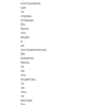
постукивать
где-
то
справа
спереди.
Но
было
это
редко
и
не
систематически.
Не
понятно
было,
то
ли
это
подвеска,
то
ли
что-
то
внутри.
Но