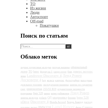
ТО
Из жизни
Люди
Автоспорт
Off-road
Покатушки
Поиск по статьям
Облако меток
официальный
задние тормозные колодки
вторая машина
диверс моторс
дилер
ТО
bmw
формула-1
range rover
бмв
Ленд Ровер
Landrover Discovery 4
зима
Дисковери 4
brp
колеса
клиренс
фотографии
выходные
дизельное топливо
эксплуатация машины
замена по гарантии
шиномонтаж
снег
255/55 R19
ограничение мощности
Лэнд Ровер
бмв 528
покрышка
шина
кими райкконен
ОД
bmw 528
квадроцикл
замена колодок
polaris
бензин
Discovery 4
xDrive
Honda Accord
Хонда Аккорд
расход
Land Rover
Самара
BMW F10
топлива
видео
фото