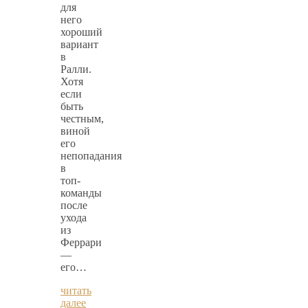
для
него
хороший
вариант
в
Ралли.
Хотя
если
быть
честным,
виной
его
непопадания
в
топ-
команды
после
ухода
из
Феррари
—
его…
читать
далее