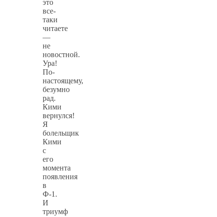
это
все-
таки
читаете
—
не
новостной.
Ура!
По-
настоящему,
безумно
рад.
Кими
вернулся!
Я
болельщик
Кими
с
его
момента
появления
в
Ф-1.
И
триумф