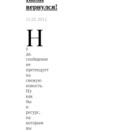
вернулся!
11.02.2012
Н
у
да,
сообщение
не
претендует
на
свежую
новость.
Ну
как
бы
и
ресурс,
на
которым
вы