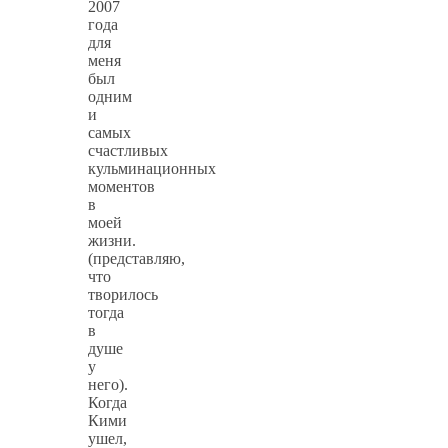
2007
года
для
меня
был
одним
и
самых
счастливых
кульминационных
моментов
в
моей
жизни.
(представляю,
что
творилось
тогда
в
душе
у
него).
Когда
Кими
ушел,