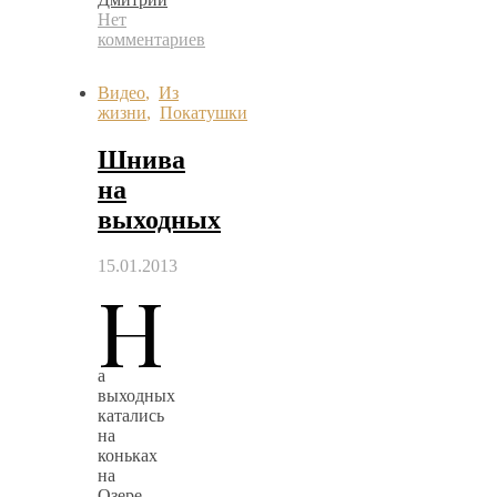
Нет
комментариев
Видео
,
Из
жизни
,
Покатушки
Шнива
на
выходных
15.01.2013
Н
а
выходных
катались
на
коньках
на
Озере