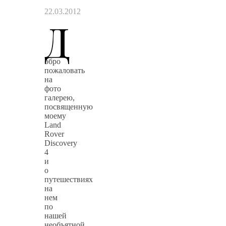
22.03.2012
Д
обро
пожаловать
на
фото
галерею,
посвященную
моему
Land
Rover
Discovery
4
и
о
путешествиях
на
нем
по
нашей
необъятной