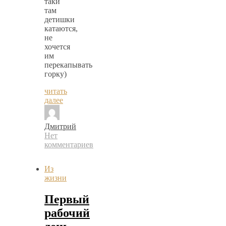
таки
там
детишки
катаются,
не
хочется
им
перекапывать
горку)
читать
далее
Дмитрий
Нет
комментариев
Из
жизни
Первый
рабочий