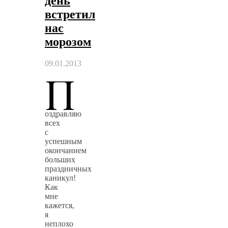
день
встретил
нас
морозом
09.01.2013
П
оздравляю
всех
с
успешным
окончанием
больших
праздничных
каникул!
Как
мне
кажется,
я
неплохо