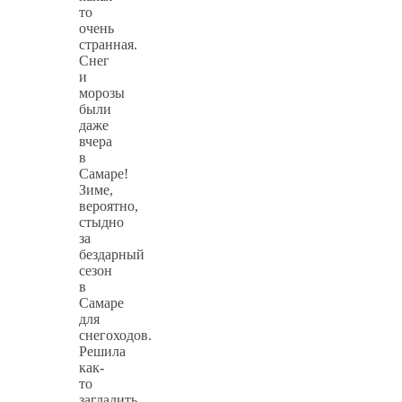
то
очень
странная.
Снег
и
морозы
были
даже
вчера
в
Самаре!
Зиме,
вероятно,
стыдно
за
бездарный
сезон
в
Самаре
для
снегоходов.
Решила
как-
то
загладить