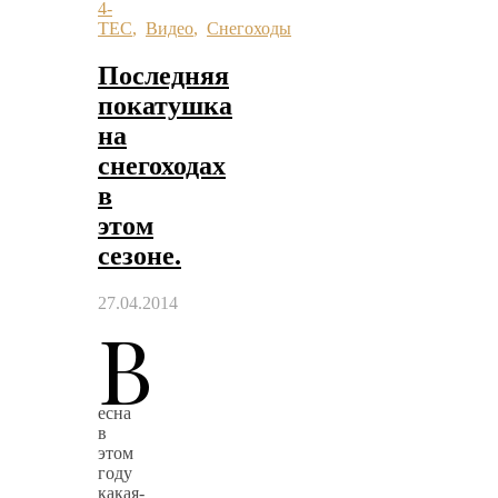
4-
TEC
,
Видео
,
Снегоходы
Последняя
покатушка
на
снегоходах
в
этом
сезоне.
27.04.2014
В
есна
в
этом
году
какая-