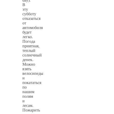
day).
В
эту
субботу
отказаться
от
автомобиля
будет
легко.
Погода
приятная,
теплый
солнечный
денек.
Можно
взять
велосипеды
и
покататься
по
нашим
полям
и
лесам.
Пожарить