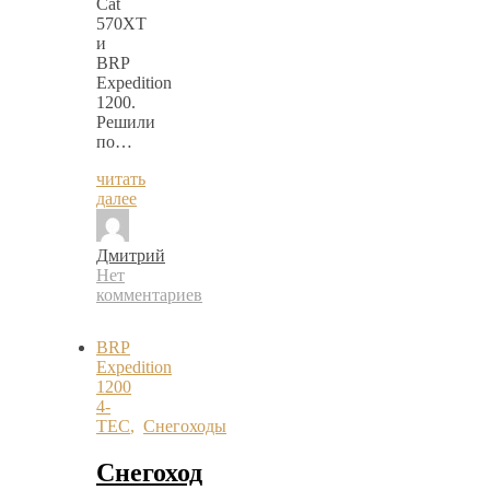
Cat
570XT
и
BRP
Expedition
1200.
Решили
по…
читать
далее
Дмитрий
Нет
комментариев
BRP
Expedition
1200
4-
TEC
,
Снегоходы
Снегоход