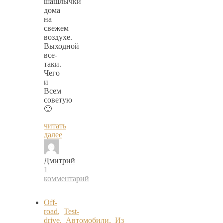
шашлычки
дома
на
свежем
воздухе.
Выходной
все-
таки.
Чего
и
Всем
советую
🙂
читать
далее
Дмитрий
1
комментарий
Off-
road
,
Test-
drive
,
Автомобили
,
Из