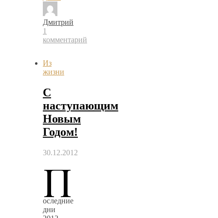
Дмитрий
1
комментарий
Из
жизни
С
наступающим
Новым
Годом!
30.12.2012
П
оследние
дни