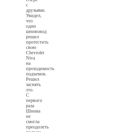
с
друзьями.
Увидел,
что
один
шнивовод
решил
протестить
свою
Chevrolet
Niva
на
проходимость
подъемов.
Решил
заснять
это.
С
первого
раза
Шнива
не
смогла
преодолеть