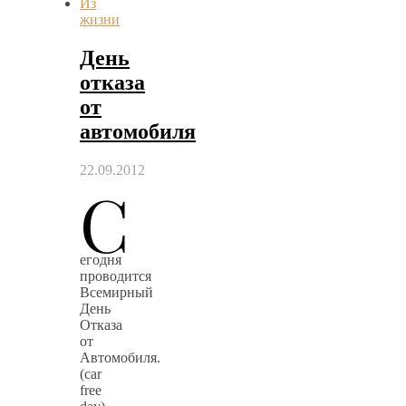
Из
жизни
День
отказа
от
автомобиля
22.09.2012
С
егодня
проводится
Всемирный
День
Отказа
от
Автомобиля.
(car
free