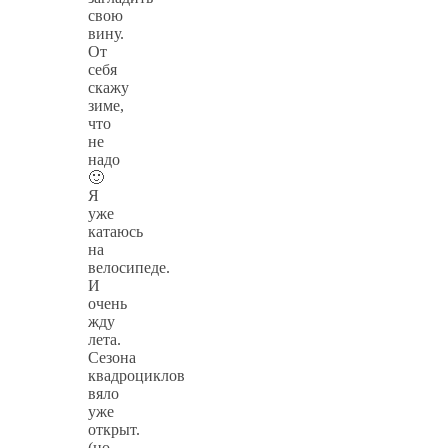
свою
вину.
От
себя
скажу
зиме,
что
не
надо
🙂
Я
уже
катаюсь
на
велосипеде.
И
очень
жду
лета.
Сезона
квадроциклов
вяло
уже
открыт.
(но