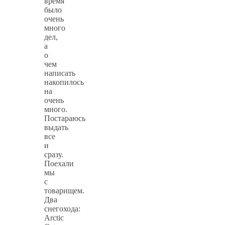
время
было
очень
много
дел,
а
о
чем
написать
накопилось
на
очень
много.
Постараюсь
выдать
все
и
сразу.
Поехали
мы
с
товарищем.
Два
снегохода:
Arctic