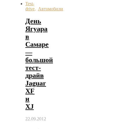
Test-
drive
,
Автомобили
День
Ягуара
в
Самаре
—
большой
тест-
драйв
Jaguar
XF
и
XJ
22.09.2012