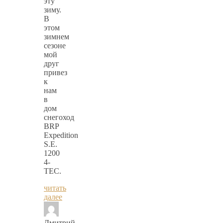
эту
зиму.
В
этом
зимнем
сезоне
мой
друг
привез
к
нам
в
дом
снегоход
BRP
Expedition
S.E.
1200
4-
TEC.
читать
далее
Дмитрий