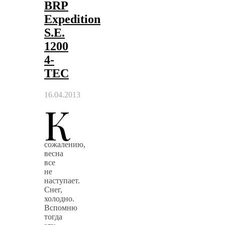
BRP
Expedition
S.E.
1200
4-
TEC
16.04.2013
К
сожалению,
весна
все
не
наступает.
Снег,
холодно.
Вспомню
тогда