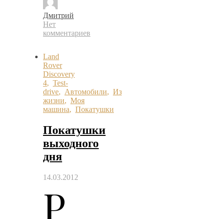
Дмитрий
Нет
комментариев
Land
Rover
Discovery
4
,
Test-
drive
,
Автомобили
,
Из
жизни
,
Моя
машина
,
Покатушки
Покатушки
выходного
дня
14.03.2012
Р