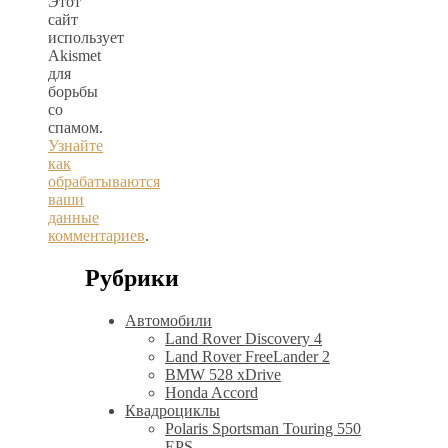
Этот
сайт
использует
Akismet
для
борьбы
со
спамом.
Узнайте
как
обрабатываются
ваши
данные
комментариев
.
Рубрики
Автомобили
Land Rover Discovery 4
Land Rover FreeLander 2
BMW 528 xDrive
Honda Accord
Квадроциклы
Polaris Sportsman Touring 550
EPS