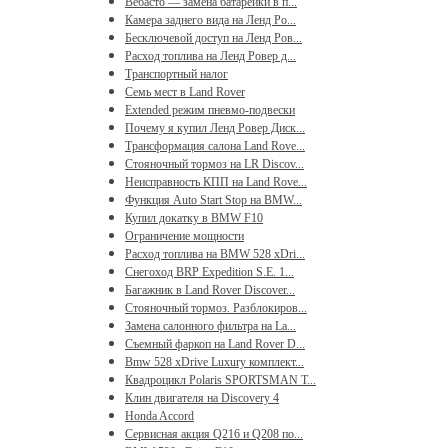
Вебасто — замена батарейки в п...
Камера заднего вида на Ленд Ро...
Бесключевой доступ на Ленд Ров...
Расход топлива на Ленд Ровер д...
Транспортный налог
Семь мест в Land Rover
Extended режим пневмо-подвески
Почему я купил Ленд Ровер Диск...
Трансформация салона Land Rove...
Стояночный тормоз на LR Discov...
Неисправность КПП на Land Rove...
Функция Auto Start Stop на BMW...
Купил докатку в BMW F10
Ограничение мощности
Расход топлива на BMW 528 xDri...
Снегоход BRP Expedition S.E. 1...
Багажник в Land Rover Discover...
Стояночный тормоз. Разблокиров...
Замена салонного фильтра на La...
Съемный фаркоп на Land Rover D...
Bmw 528 xDrive Luxury комплект...
Квадроцикл Polaris SPORTSMAN T...
Клин двигателя на Discovery 4
Honda Accord
Сервисная акция Q216 и Q208 по...