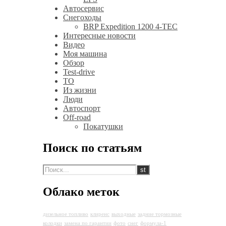
Автосервис
Снегоходы
BRP Expedition 1200 4-TEC
Интересные новости
Видео
Моя машина
Обзор
Test-drive
ТО
Из жизни
Люди
Автоспорт
Off-road
Покатушки
Поиск по статьям
Облако меток
дизельное топливо
клиренс
выходные
задние тормозные
колодки
замена по гарантии
фото
снег
формула-1