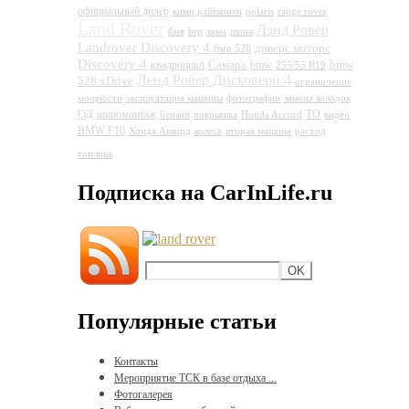
официальный дилер
кими райкконен
polaris
range rover
Land Rover
Лэнд Ровер
бмв
brp
зима
шина
Landrover Discovery 4
диверс моторс
бмв 528
Discovery 4
Самара
bmw
квадроцикл
bmw
255/55 R19
Ленд Ровер Дисковери 4
528 xDrive
ограничение
мощности
эксплуатация машины
фотографии
замена колодок
ОД
шиномонтаж
ТО
бензин
покрышка
Honda Accord
видео
BMW F10
Хонда Аккорд
колеса
вторая машина
расход
Land Rover Discovery 4
топлива
Подписка на CarInLife.ru
Популярные статьи
Контакты
Мероприятие ТСК в базе отдыха ...
Фотогалерея