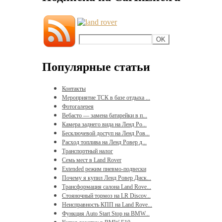
Популярные статьи
Контакты
Мероприятие ТСК в базе отдыха ...
Фотогалерея
Вебасто — замена батарейки в п...
Камера заднего вида на Ленд Ро...
Бесключевой доступ на Ленд Ров...
Расход топлива на Ленд Ровер д...
Транспортный налог
Семь мест в Land Rover
Extended режим пневмо-подвески
Почему я купил Ленд Ровер Диск...
Трансформация салона Land Rove...
Стояночный тормоз на LR Discov...
Неисправность КПП на Land Rove...
Функция Auto Start Stop на BMW...