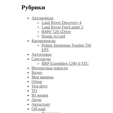
Рубрики
Автомобили
Land Rover Discovery 4
Land Rover FreeLander 2
BMW 528 xDrive
Honda Accord
Квадроциклы
Polaris Sportsman Touring 550
EPS
Автосервис
Снегоходы
BRP Expedition 1200 4-TEC
Интересные новости
Видео
Моя машина
Обзор
Test-drive
ТО
Из жизни
Люди
Автоспорт
Off-road