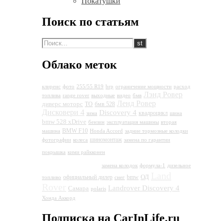
Покатушки
Поиск по статьям
Облако меток
клиренс
фото
255/55 R19
brp
ограничение мощности
расход
Лэнд Ровер
топлива
range rover
выходные
видео
бмв
Ленд Ровер
диверс моторс
ТО
бмв 528
Дисковери 4
Discovery 4
квадроцикл
зима
шина
bmw 528 xDrive
бензин
эксплуатация машины
вторая
BMW F10
машина
Honda Accord
задние тормозные колодки
шиномонтаж
фотографии
колеса
замена по гарантии
Land Rover
покрышка
кими райкконен
Discovery 4
замена колодок
формула-1
дизельное
Land
ОД
официальный дилер
bmw
топливо
снег
Rover
Landrover Discovery 4
Самара
polaris
Хонда Аккорд
Подписка на CarInLife.ru