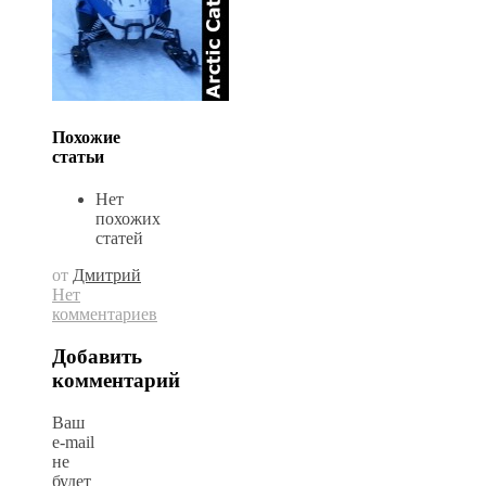
Похожие
статьи
Нет
похожих
статей
от
Дмитрий
Нет
комментариев
Добавить
комментарий
Ваш
e-mail
не
будет