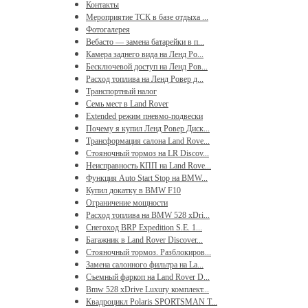
Контакты
Мероприятие ТСК в базе отдыха ...
Фотогалерея
Вебасто — замена батарейки в п...
Камера заднего вида на Ленд Ро...
Бесключевой доступ на Ленд Ров...
Расход топлива на Ленд Ровер д...
Транспортный налог
Семь мест в Land Rover
Extended режим пневмо-подвески
Почему я купил Ленд Ровер Диск...
Трансформация салона Land Rove...
Стояночный тормоз на LR Discov...
Неисправность КПП на Land Rove...
Функция Auto Start Stop на BMW...
Купил докатку в BMW F10
Ограничение мощности
Расход топлива на BMW 528 xDri...
Снегоход BRP Expedition S.E. 1...
Багажник в Land Rover Discover...
Стояночный тормоз. Разблокиров...
Замена салонного фильтра на La...
Съемный фаркоп на Land Rover D...
Bmw 528 xDrive Luxury комплект...
Квадроцикл Polaris SPORTSMAN T...