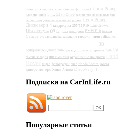
Лэнд Ровер
фото
зима
эксплуатация машины
формула-1
bmw 528 xDrive
клиренс
шина
задние тормозные колодки
Ленд Ровер
range rover
дизельное топливо
polaris
Дисковери 4
Landrover
квадроцикл
255/55 R19
Discovery 4
ОД
BMW F10
brp
бмв
выходные
бензин
Самара
вторая машина
замена по гарантии
кими райкконен
Land Rover Discovery 4
ТО
официальный дилер
bmw
бмв 528
расход топлива
покрышка
Land
шиномонтаж
замена колодок
ограничение мощности
Rover
видео
фотографии
снег
Honda Accord
колеса
Discovery 4
диверс моторс
Хонда Аккорд
Подписка на CarInLife.ru
Популярные статьи