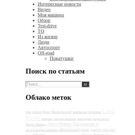
Интересные новости
Видео
Моя машина
Обзор
Test-drive
ТО
Из жизни
Люди
Автоспорт
Off-road
Покатушки
Поиск по статьям
Облако меток
Land
бмв
polaris
фото
Honda Accord
замена по гарантии
Rover
клиренс
вторая машина
выходные
range rover
Ленд Ровер Дисковери 4
Хонда Аккорд
диверс моторс
официальный дилер
эксплуатация машины
Лэнд Ровер