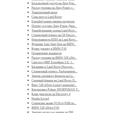
Бесключевой доступ на Ленд Ров...
Расход топлива на Ленд Ровер д...
Транспортный налог
Семь мест в Land Rover
Extended режим пневмо-подвески
Почему я купил Ленд Ровер Диск...
Трансформация салона Land Rove...
Стояночный тормоз на LR Discov...
Неисправность КПП на Land Rove...
Функция Auto Start Stop на BMW...
Купил докатку в BMW F10
Ограничение мощности
Расход топлива на BMW 528 xDri...
Снегоход BRP Expedition S.E. 1...
Багажник в Land Rover Discover...
Стояночный тормоз. Разблокиров...
Замена салонного фильтра на La...
Съемный фаркоп на Land Rover D...
Bmw 528 xDrive Luxury комплект...
Квадроцикл Polaris SPORTSMAN T...
Клин двигателя на Discovery 4
Honda Accord
Сервисная акция Q216 и Q208 по...
BMW 528 xDrive F10
Заменил колеса на зимние на BM...