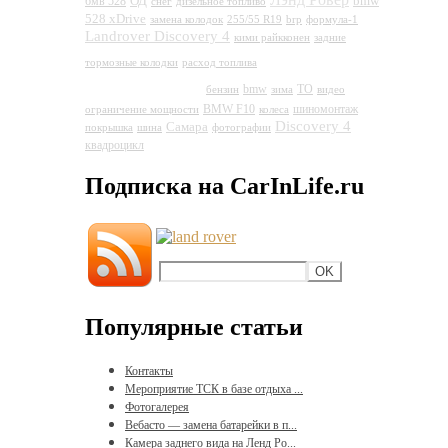
ОД
bmw
бмв 528
снег
дизельное топливо
528 xDrive
замена колодок
255/55 R19
brp
формула-1
Landrover Discovery 4
кими райкконен
задние
Land Rover
тормозные колодки
расход топлива
Discovery 4
bmw
ТО
бензин
зима
видео
BMW F10
шиномонтаж
ограничение мощности
колеса
Discovery 4
Самара
покрышка
шина
фотографии
квадроцикл
Подписка на CarInLife.ru
Популярные статьи
Контакты
Мероприятие ТСК в базе отдыха ...
Фотогалерея
Вебасто — замена батарейки в п...
Камера заднего вида на Ленд Ро...