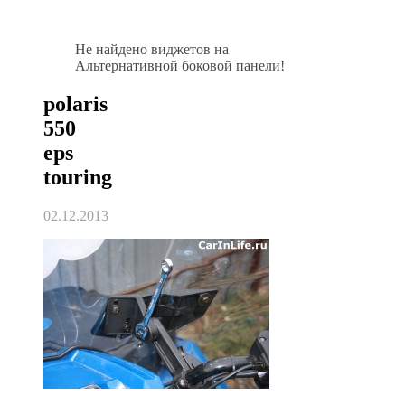
Не найдено виджетов на
Альтернативной боковой панели!
polaris
550
eps
touring
02.12.2013