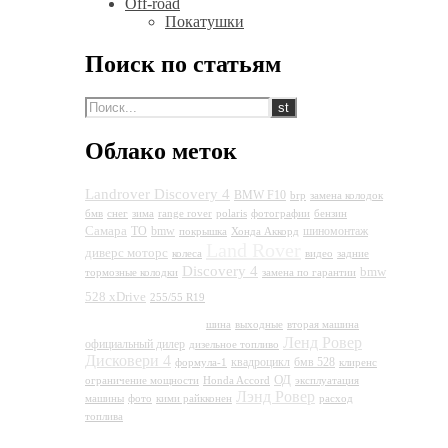
Off-road
Покатушки
Поиск по статьям
Облако меток
Landrover Discovery 4
BMW F10
brp
замена колодок
бмв
снег
зима
range rover
polaris
фотографии
бензин
Самара
ТО
bmw
шиномонтаж
покрышка
Хонда Аккорд
Land Rover
диверс моторс
колеса
видео
задние
Discovery 4
bmw
тормозные колодки
замена по гарантии
Land Rover
528 xDrive
255/55 R19
Discovery 4
шина
выходные
вторая машина
Ленд Ровер
официальный дилер
дизельное топливо
Дисковери 4
квадроцикл
бмв 528
формула-1
клиренс
ОД
ограничение мощности
Honda Accord
эксплуатация
Лэнд Ровер
машины
фото
кими райкконен
расход
топлива