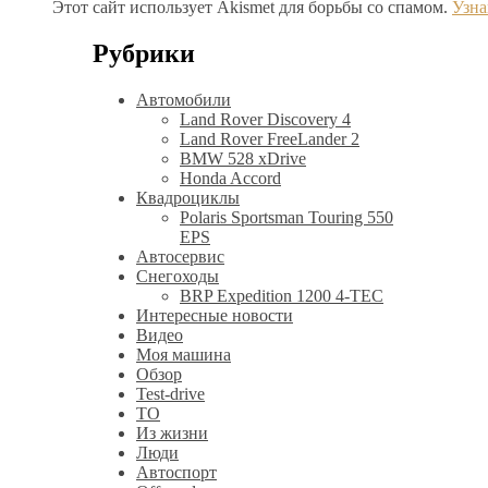
Этот сайт использует Akismet для борьбы со спамом.
Узна
Рубрики
Автомобили
Land Rover Discovery 4
Land Rover FreeLander 2
BMW 528 xDrive
Honda Accord
Квадроциклы
Polaris Sportsman Touring 550
EPS
Автосервис
Снегоходы
BRP Expedition 1200 4-TEC
Интересные новости
Видео
Моя машина
Обзор
Test-drive
ТО
Из жизни
Люди
Автоспорт