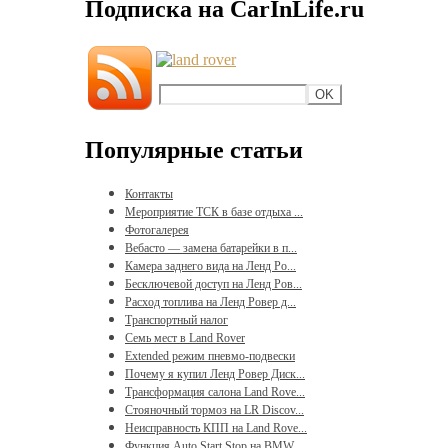
Подписка на CarInLife.ru
Популярные статьи
Контакты
Мероприятие ТСК в базе отдыха ...
Фотогалерея
Вебасто — замена батарейки в п...
Камера заднего вида на Ленд Ро...
Бесключевой доступ на Ленд Ров...
Расход топлива на Ленд Ровер д...
Транспортный налог
Семь мест в Land Rover
Extended режим пневмо-подвески
Почему я купил Ленд Ровер Диск...
Трансформация салона Land Rove...
Стояночный тормоз на LR Discov...
Неисправность КПП на Land Rove...
Функция Auto Start Stop на BMW...