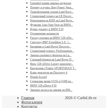
Extended режим пневмо-подвески
Почему я купил Ленд Ровер Диск...
Трансформация салона Land Rove...
Стояночный тормоз на LR Discov...
Неисправность КПП на Land Rove...
Функция Auto Start Stop на BMW...
Купил докатку в BMW F10
Ограничение мощности
Расход топлива на BMW 528 xDri...
Снегоход BRP Expedition S.E. 1...
Багажник в Land Rover Discover...
Стояночный тормоз. Разблокиров...
Замена салонного фильтра на La...
Съемный фаркоп на Land Rover D...
Bmw 528 xDrive Luxury комплект...
Квадроцикл Polaris SPORTSMAN T...
Клин двигателя на Discovery 4
Honda Accord
Сервисная акция Q216 и Q208 по...
BMW 528 xDrive F10
Заменил колеса на зимние на BM...
Главная
2026 © CarInLife.ru
Фотогалерея
Контакты