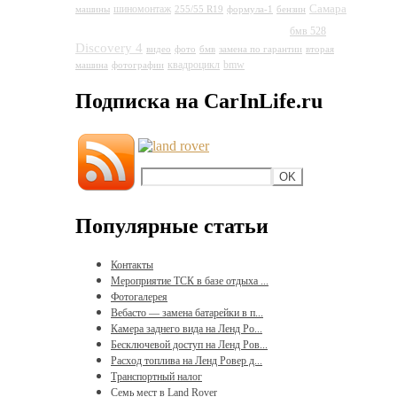
Самара
шиномонтаж
машины
255/55 R19
формула-1
бензин
Land Rover Discovery 4
бмв 528
Discovery 4
видео
фото
бмв
замена по гарантии
вторая
квадроцикл
bmw
машина
фотографии
Подписка на CarInLife.ru
Популярные статьи
Контакты
Мероприятие ТСК в базе отдыха ...
Фотогалерея
Вебасто — замена батарейки в п...
Камера заднего вида на Ленд Ро...
Бесключевой доступ на Ленд Ров...
Расход топлива на Ленд Ровер д...
Транспортный налог
Семь мест в Land Rover