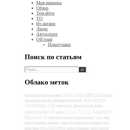
Моя машина
Обзор
Test-drive
ТО
Из жизни
Люди
Автоспорт
Off-road
Покатушки
Поиск по статьям
Облако меток
Лэнд Ровер
BMW F10
замена колодок
покрышка
задние
Ленд Ровер
официальный дилер
тормозные колодки
Дисковери 4
ТО
range rover
Honda Accord
колеса
Land Rover
Landrover
диверс моторс
ОД
шина
Discovery 4
дизельное топливо
Хонда Аккорд
снег
зима
расход топлива
клиренс
polaris
ограничение мощности
brp
bmw 528 xDrive
выходные
кими райкконен
эксплуатация