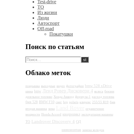
Test-drive
ТО
Из жизни
Люди
Автоспорт
Off-road
Покатушки
Поиск по статьям
Облако меток
bmw 528 xDrive
покрышка
выходные
видео
фотографии
Ленд Ровер Дисковери 4
bmw
шина
колеса
бензин
дизельное топливо
Хонда Аккорд
формула-1
расход топлива
бмв 528
BMW F10
снег
brp
polaris
клиренс
255/55 R19
бмв
Land Rover
вторая машина
зима
ограничение
квадроцикл
мощности
Honda Accord
эксплуатация машины
Land Rover
Landrover Discovery 4
ОД
ТО
Discovery 4
шиномонтаж
замена колодок