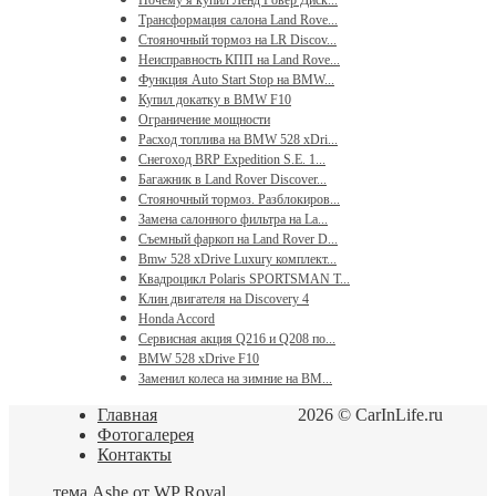
Трансформация салона Land Rove...
Стояночный тормоз на LR Discov...
Неисправность КПП на Land Rove...
Функция Auto Start Stop на BMW...
Купил докатку в BMW F10
Ограничение мощности
Расход топлива на BMW 528 xDri...
Снегоход BRP Expedition S.E. 1...
Багажник в Land Rover Discover...
Стояночный тормоз. Разблокиров...
Замена салонного фильтра на La...
Съемный фаркоп на Land Rover D...
Bmw 528 xDrive Luxury комплект...
Квадроцикл Polaris SPORTSMAN T...
Клин двигателя на Discovery 4
Honda Accord
Сервисная акция Q216 и Q208 по...
BMW 528 xDrive F10
Заменил колеса на зимние на BM...
Главная
2026 © CarInLife.ru
Фотогалерея
Контакты
тема Ashe от
WP Royal
.