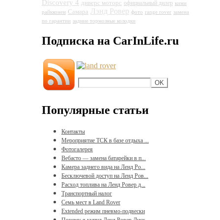
Discovery 4
диверс моторс
официальный дилер
кими
Лэнд Ровер
Самара
райкконен
фото
range rover
замена
по гарантии
задние тормозные колодки
Подписка на CarInLife.ru
Популярные статьи
Контакты
Мероприятие ТСК в базе отдыха ...
Фотогалерея
Вебасто — замена батарейки в п...
Камера заднего вида на Ленд Ро...
Бесключевой доступ на Ленд Ров...
Расход топлива на Ленд Ровер д...
Транспортный налог
Семь мест в Land Rover
Extended режим пневмо-подвески
Почему я купил Ленд Ровер Диск...