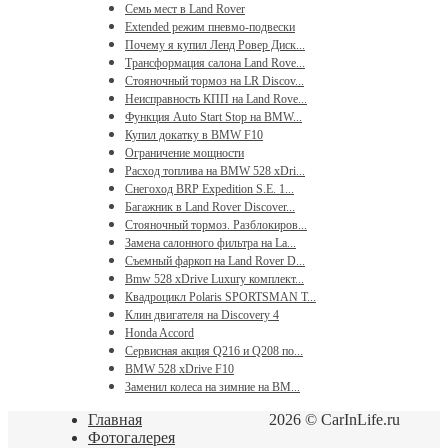
Семь мест в Land Rover
Extended режим пневмо-подвески
Почему я купил Ленд Ровер Диск...
Трансформация салона Land Rove...
Стояночный тормоз на LR Discov...
Неисправность КПП на Land Rove...
Функция Auto Start Stop на BMW...
Купил докатку в BMW F10
Ограничение мощности
Расход топлива на BMW 528 xDri...
Снегоход BRP Expedition S.E. 1...
Багажник в Land Rover Discover...
Стояночный тормоз. Разблокиров...
Замена салонного фильтра на La...
Съемный фаркоп на Land Rover D...
Bmw 528 xDrive Luxury комплект...
Квадроцикл Polaris SPORTSMAN T...
Клин двигателя на Discovery 4
Honda Accord
Сервисная акция Q216 и Q208 по...
BMW 528 xDrive F10
Заменил колеса на зимние на BM...
Главная
2026 © CarInLife.ru
Фотогалерея