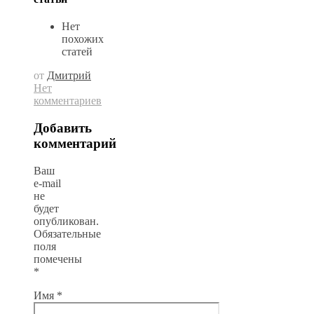
Нет
похожих
статей
от
Дмитрий
Нет
комментариев
Добавить
комментарий
Ваш
e-mail
не
будет
опубликован.
Обязательные
поля
помечены
*
Имя
*