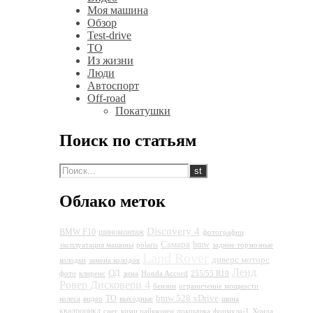
Моя машина
Обзор
Test-drive
ТО
Из жизни
Люди
Автоспорт
Off-road
Покатушки
Поиск по статьям
Облако меток
Discovery 4
BMW F10
шиномонтаж
фотографии
Самара
bmw
эксплуатация машины
polaris
задние тормозные
Land Rover
диверс моторс
колодки
замена колодок
Ленд
ОД
фото
клиренс
зима
Honda Accord
255/55 R19
Ровер Дисковери 4
бензин
ограничение мощности
bmw 528 xDrive
ТО
колеса
видео
выходные
шина
квадроцикл
снег
кими райкконен
покрышка
формула-1
Хонда