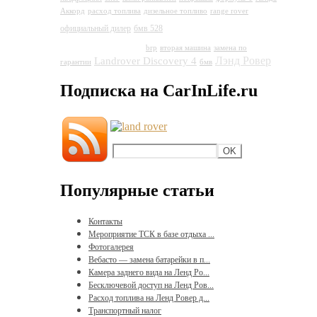
Аккорд
расход топлива
дизельное топливо
range rover
Land Rover
официальный дилер
бмв 528
Discovery 4
brp
вторая машина
замена по
Лэнд Ровер
Landrover Discovery 4
гарантии
бмв
Подписка на CarInLife.ru
Популярные статьи
Контакты
Мероприятие ТСК в базе отдыха ...
Фотогалерея
Вебасто — замена батарейки в п...
Камера заднего вида на Ленд Ро...
Бесключевой доступ на Ленд Ров...
Расход топлива на Ленд Ровер д...
Транспортный налог