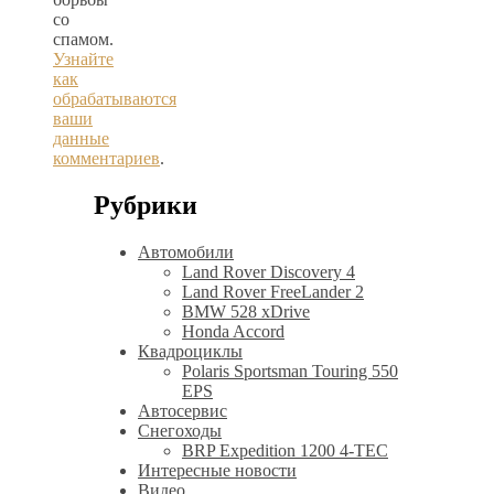
со
спамом.
Узнайте
как
обрабатываются
ваши
данные
комментариев
.
Рубрики
Автомобили
Land Rover Discovery 4
Land Rover FreeLander 2
BMW 528 xDrive
Honda Accord
Квадроциклы
Polaris Sportsman Touring 550
EPS
Автосервис
Снегоходы
BRP Expedition 1200 4-TEC
Интересные новости
Видео