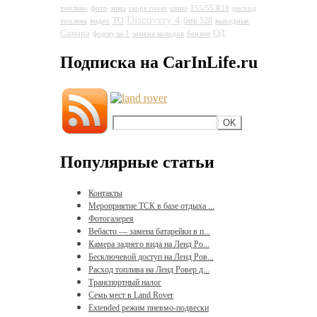
топливо
фото
зима
range rover
шина
255/55 R19
расход
Discovery 4
ТО
бмв 528
топлива
видео
выходные
Самара
ОД
формула-1
замена колодок
бензин
Подписка на CarInLife.ru
Популярные статьи
Контакты
Мероприятие ТСК в базе отдыха ...
Фотогалерея
Вебасто — замена батарейки в п...
Камера заднего вида на Ленд Ро...
Бесключевой доступ на Ленд Ров...
Расход топлива на Ленд Ровер д...
Транспортный налог
Семь мест в Land Rover
Extended режим пневмо-подвески