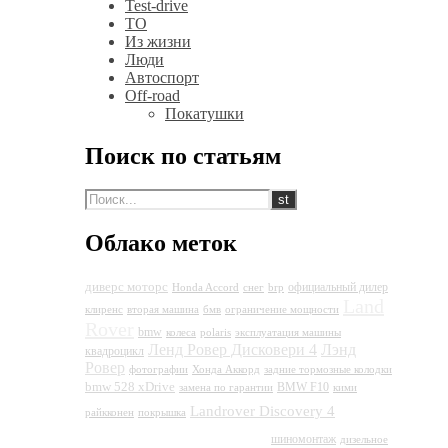
Test-drive
ТО
Из жизни
Люди
Автоспорт
Off-road
Покатушки
Поиск по статьям
Облако меток
диверс моторс
официальный дилер
Honda Accord
снег
brp
Land
клиренс
вторая машина
бмв
ограничение мощности
Rover
bmw
колеса
polaris
эксплуатация машины
Ленд Ровер Дисковери 4
Лэнд
квадроцикл
Ровер
фотографии
Хонда Аккорд
задние тормозные колодки
bmw 528 xDrive
BMW F10
замена по гарантии
кими
Land
Landrover Discovery 4
райкконен
покрышка
Rover Discovery 4
шиномонтаж
дизельное