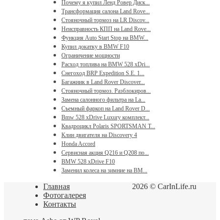
Почему я купил Ленд Ровер Диск...
Трансформация салона Land Rove...
Стояночный тормоз на LR Discov...
Неисправность КПП на Land Rove...
Функция Auto Start Stop на BMW...
Купил докатку в BMW F10
Ограничение мощности
Расход топлива на BMW 528 xDri...
Снегоход BRP Expedition S.E. 1...
Багажник в Land Rover Discover...
Стояночный тормоз. Разблокиров...
Замена салонного фильтра на La...
Съемный фаркоп на Land Rover D...
Bmw 528 xDrive Luxury комплект...
Квадроцикл Polaris SPORTSMAN T...
Клин двигателя на Discovery 4
Honda Accord
Сервисная акция Q216 и Q208 по...
BMW 528 xDrive F10
Заменил колеса на зимние на BM...
Главная
2026 © CarInLife.ru
Фотогалерея
Контакты