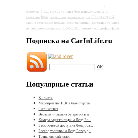
Land Rover Discovery 4
brp
ОД
формула-1
расход топлива
бмв
клиренс
замена по
Discovery 4
bmw
гарантии
range rover
замена колодок
задние тормозные колодки
кими райкконен
дизельное топливо
ограничение мощности
255/55 R19
бензин
фотографии
фото
Подписка на CarInLife.ru
Популярные статьи
Контакты
Мероприятие ТСК в базе отдыха ...
Фотогалерея
Вебасто — замена батарейки в п...
Камера заднего вида на Ленд Ро...
Бесключевой доступ на Ленд Ров...
Расход топлива на Ленд Ровер д...
Транспортный налог