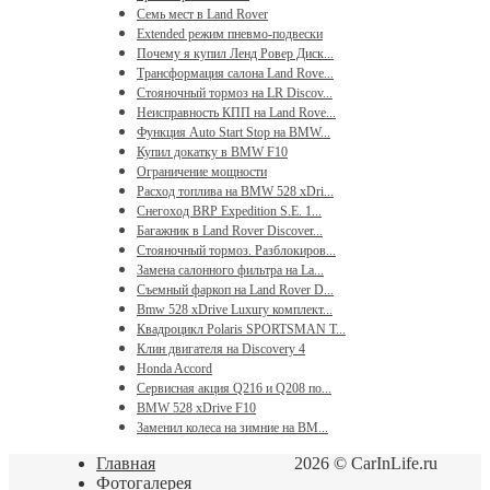
Семь мест в Land Rover
Extended режим пневмо-подвески
Почему я купил Ленд Ровер Диск...
Трансформация салона Land Rove...
Стояночный тормоз на LR Discov...
Неисправность КПП на Land Rove...
Функция Auto Start Stop на BMW...
Купил докатку в BMW F10
Ограничение мощности
Расход топлива на BMW 528 xDri...
Снегоход BRP Expedition S.E. 1...
Багажник в Land Rover Discover...
Стояночный тормоз. Разблокиров...
Замена салонного фильтра на La...
Съемный фаркоп на Land Rover D...
Bmw 528 xDrive Luxury комплект...
Квадроцикл Polaris SPORTSMAN T...
Клин двигателя на Discovery 4
Honda Accord
Сервисная акция Q216 и Q208 по...
BMW 528 xDrive F10
Заменил колеса на зимние на BM...
Главная
2026 © CarInLife.ru
Фотогалерея