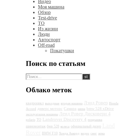
Видео
Моя машина
Обзор
Test-drive
ТО
Из жизни
Люди
Автоспорт
Off-road
Покатушки
Поиск по статьям
Облако меток
Лэнд Ровер
квадроцикл
выходные
вторая машина
Honda
диверс моторс
Самара
bmw 528 xDrive
Accord
шина
Ленд Ровер Дисковери 4
эксплуатация машины
Landrover Discovery 4
ТО
polaris
покрышка
Land
шиномонтаж
бмв 528
официальный дилер
колеса
Rover
BMW F10
Хонда Аккорд
видео
снег
зима