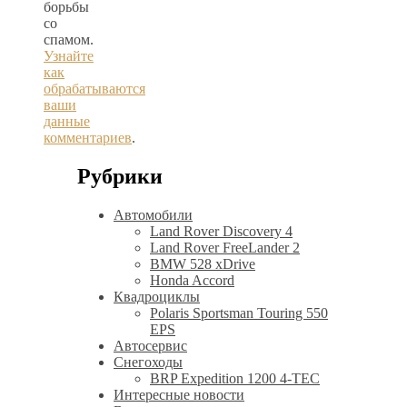
борьбы
со
спамом.
Узнайте
как
обрабатываются
ваши
данные
комментариев
.
Рубрики
Автомобили
Land Rover Discovery 4
Land Rover FreeLander 2
BMW 528 xDrive
Honda Accord
Квадроциклы
Polaris Sportsman Touring 550
EPS
Автосервис
Снегоходы
BRP Expedition 1200 4-TEC
Интересные новости