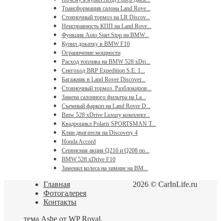
Трансформация салона Land Rove...
Стояночный тормоз на LR Discov...
Неисправность КПП на Land Rove...
Функция Auto Start Stop на BMW...
Купил докатку в BMW F10
Ограничение мощности
Расход топлива на BMW 528 xDri...
Снегоход BRP Expedition S.E. 1...
Багажник в Land Rover Discover...
Стояночный тормоз. Разблокиров...
Замена салонного фильтра на La...
Съемный фаркоп на Land Rover D...
Bmw 528 xDrive Luxury комплект...
Квадроцикл Polaris SPORTSMAN T...
Клин двигателя на Discovery 4
Honda Accord
Сервисная акция Q216 и Q208 по...
BMW 528 xDrive F10
Заменил колеса на зимние на BM...
Главная
2026 © CarInLife.ru
Фотогалерея
Контакты
тема Ashe от
WP Royal
.