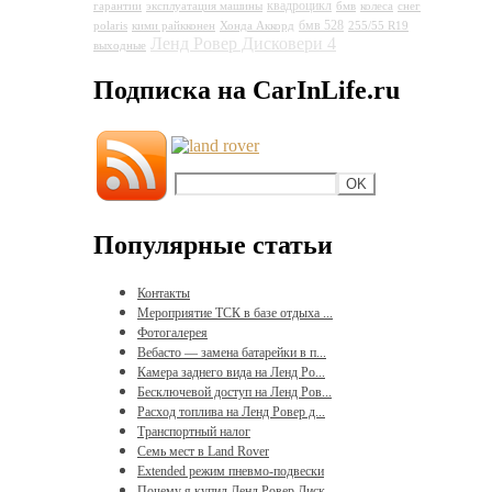
квадроцикл
гарантии
эксплуатация машины
бмв
колеса
снег
бмв 528
polaris
кими райкконен
Хонда Аккорд
255/55 R19
Ленд Ровер Дисковери 4
выходные
Подписка на CarInLife.ru
Популярные статьи
Контакты
Мероприятие ТСК в базе отдыха ...
Фотогалерея
Вебасто — замена батарейки в п...
Камера заднего вида на Ленд Ро...
Бесключевой доступ на Ленд Ров...
Расход топлива на Ленд Ровер д...
Транспортный налог
Семь мест в Land Rover
Extended режим пневмо-подвески
Почему я купил Ленд Ровер Диск...