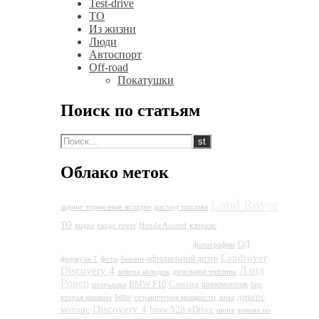
Test-drive
ТО
Из жизни
Люди
Автоспорт
Off-road
Покатушки
Поиск по статьям
Облако меток
Land Rover
задние тормозные колодки
расход топлива
Land
ТО
видео
range rover
Honda Accord
клиренс
Rover Discovery 4
ОД
фотографии
Landrover
официальный дилер
формула-1
фото
бензин
Лэнд
Discovery 4
замена колодок
дизельное топливо
Ровер
Самара
BMW F10
шиномонтаж
покрышка
brp
диверс
bmw
вторая машина
ограничение мощности
зима
Discovery 4
моторс
bmw 528 xDrive
шина
замена по