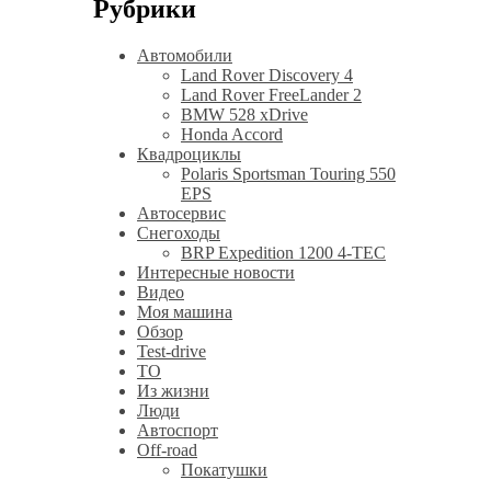
Рубрики
Автомобили
Land Rover Discovery 4
Land Rover FreeLander 2
BMW 528 xDrive
Honda Accord
Квадроциклы
Polaris Sportsman Touring 550
EPS
Автосервис
Снегоходы
BRP Expedition 1200 4-TEC
Интересные новости
Видео
Моя машина
Обзор
Test-drive
ТО
Из жизни
Люди
Автоспорт
Off-road
Покатушки