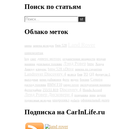
Поиск по статьям
Облако меток
Land Rover
бмв 528
шина
замена колодок
Land Rover Discovery 4
шиномонтаж
диверс моторс
brp
снег
ограничение мощности
вторая
Лэнд Ровер
bmw
машина
дизельное топливо
Хонда
bmw 528 xDrive
Аккорд
клиренс
замена по гарантии
Landrover Discovery 4
ОД
ТО
колеса
бмв
формула-1
Самара
выходные
кими райкконен
фото
видео
бензин
BMW F10
расход топлива
range rover
эксплуатация машины
Discovery 4
фотографии
255/55 R19
Honda Accord
Ленд Ровер Дисковери 4
покрышка
зима
задние
квадроцикл
официальный дилер
тормозные колодки
polaris
Подписка на CarInLife.ru