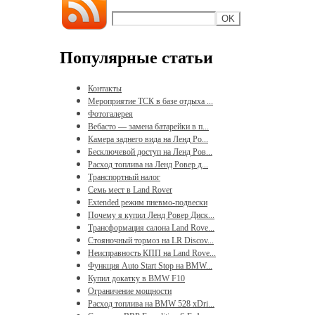
Популярные статьи
Контакты
Мероприятие ТСК в базе отдыха ...
Фотогалерея
Вебасто — замена батарейки в п...
Камера заднего вида на Ленд Ро...
Бесключевой доступ на Ленд Ров...
Расход топлива на Ленд Ровер д...
Транспортный налог
Семь мест в Land Rover
Extended режим пневмо-подвески
Почему я купил Ленд Ровер Диск...
Трансформация салона Land Rove...
Стояночный тормоз на LR Discov...
Неисправность КПП на Land Rove...
Функция Auto Start Stop на BMW...
Купил докатку в BMW F10
Ограничение мощности
Расход топлива на BMW 528 xDri...