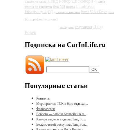
Ленд Ровер Дисковери 4
расход топлива
шина
Landrover
бмв 528
замена по гарантии
колеса
Discovery 4
ОД
bmw 528 xDrive
дизельное топливо
бмв
Land Rover
фотографии
формула-1
Discovery 4
Лэнд
квадроцикл
выходные
Ровер
Подписка на CarInLife.ru
Популярные статьи
Контакты
Мероприятие ТСК в базе отдыха ...
Фотогалерея
Вебасто — замена батарейки в п...
Камера заднего вида на Ленд Ро...
Бесключевой доступ на Ленд Ров...
Расход топлива на Ленд Ровер д...