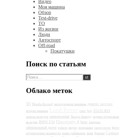
Видео
Моя машина
Обзор
Test-drive
ТО
Из жизни
Люди
Автоспорт
Off-road
Покатушки
Поиск по статьям
Облако меток
диверс моторс
ТО
Honda Accord
эксплуатация машины
Land Rover
вторая машина
снег
brp
255/55 R19
шиномонтаж
замена колодок
Хонда Аккорд
задние тормозные
Discovery 4
BMW F10
bmw
колодки
клиренс
официальный дилер
polaris
видео
покрышка
range rover
фото
Самара
ограничение мощности
кими райкконен
зима
бензин