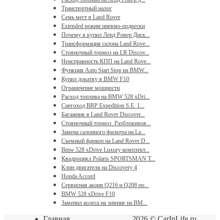
Транспортный налог
Семь мест в Land Rover
Extended режим пневмо-подвески
Почему я купил Ленд Ровер Диск...
Трансформация салона Land Rove...
Стояночный тормоз на LR Discov...
Неисправность КПП на Land Rove...
Функция Auto Start Stop на BMW...
Купил докатку в BMW F10
Ограничение мощности
Расход топлива на BMW 528 xDri...
Снегоход BRP Expedition S.E. 1...
Багажник в Land Rover Discover...
Стояночный тормоз. Разблокиров...
Замена салонного фильтра на La...
Съемный фаркоп на Land Rover D...
Bmw 528 xDrive Luxury комплект...
Квадроцикл Polaris SPORTSMAN T...
Клин двигателя на Discovery 4
Honda Accord
Сервисная акция Q216 и Q208 по...
BMW 528 xDrive F10
Заменил колеса на зимние на BM...
Главная
2026 © CarInLife.ru