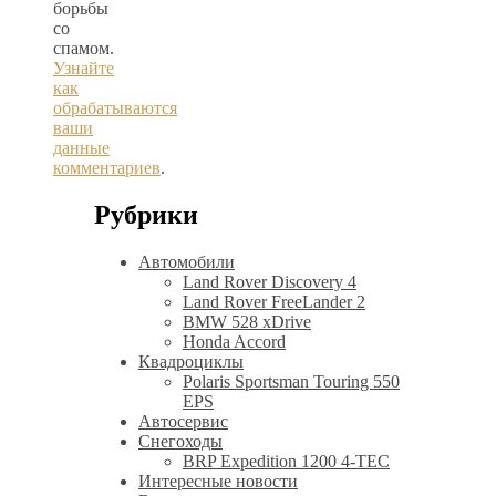
борьбы
со
спамом.
Узнайте
как
обрабатываются
ваши
данные
комментариев
.
Рубрики
Автомобили
Land Rover Discovery 4
Land Rover FreeLander 2
BMW 528 xDrive
Honda Accord
Квадроциклы
Polaris Sportsman Touring 550
EPS
Автосервис
Снегоходы
BRP Expedition 1200 4-TEC
Интересные новости