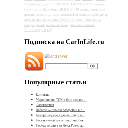
Landrover Discovery 4
Accord
формула-1
клиренс
bmw 528 xDrive
бмв 528
BMW F10
задние тормозные
диверс моторс
официальный дилер
колодки
фотографии
ограничение мощности
255/55 R19
бензин
бмв
замена
колодок
polaris
покрышка
шина
дизельное топливо
Discovery 4
ОД
Подписка на CarInLife.ru
Популярные статьи
Контакты
Мероприятие ТСК в базе отдыха ...
Фотогалерея
Вебасто — замена батарейки в п...
Камера заднего вида на Ленд Ро...
Бесключевой доступ на Ленд Ров...
Расход топлива на Ленд Ровер д...