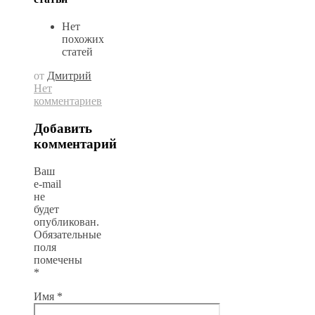
Нет
похожих
статей
от
Дмитрий
Нет
комментариев
Добавить
комментарий
Ваш
e-mail
не
будет
опубликован.
Обязательные
поля
помечены
*
Имя
*