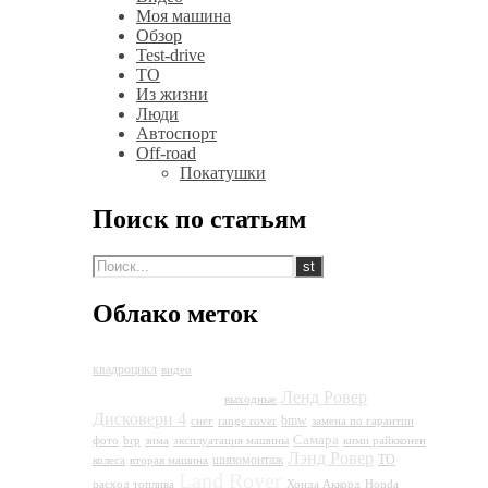
Моя машина
Обзор
Test-drive
ТО
Из жизни
Люди
Автоспорт
Off-road
Покатушки
Поиск по статьям
Облако меток
Land Rover
квадроцикл
видео
Discovery 4
Ленд Ровер
выходные
Дисковери 4
bmw
снег
range rover
замена по гарантии
Самара
фото
brp
зима
эксплуатация машины
кими райкконен
Лэнд Ровер
шиномонтаж
ТО
колеса
вторая машина
Land Rover
расход топлива
Хонда Аккорд
Honda