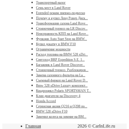
Транспортный налог
Семь мест в Land Rover
Extended режим пневмо-подвески
Почему я купил Ленд Ровер Диск...
Трансформация салона Land Rove...
Стояночный тормоз на LR Discov...
Неисправность КПП на Land Rove...
Функция Auto Start Stop на BMW...
Купил докатку в BMW F10
Ограничение мощности
Расход топлива на BMW 528 xDri...
Снегоход BRP Expedition S.E. 1...
Багажник в Land Rover Discover...
Стояночный тормоз. Разблокиров...
Замена салонного фильтра на La...
Съемный фаркоп на Land Rover D...
Bmw 528 xDrive Luxury комплект...
Квадроцикл Polaris SPORTSMAN T...
Клин двигателя на Discovery 4
Honda Accord
Сервисная акция Q216 и Q208 по...
BMW 528 xDrive F10
Заменил колеса на зимние на BM...
Главная
2026 © CarInLife.ru