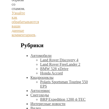
со
спамом.
Узнайте
как
обрабатываются
ваши
данные
комментариев
.
Рубрики
Автомобили
Land Rover Discovery 4
Land Rover FreeLander 2
BMW 528 xDrive
Honda Accord
Квадроциклы
Polaris Sportsman Touring 550
EPS
Автосервис
Снегоходы
BRP Expedition 1200 4-TEC
Интересные новости
Видео