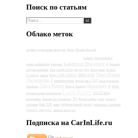
Поиск по статьям
Облако меток
Land
задние тормозные колодки
фото
Honda Accord
Rover Discovery 4
квадроцикл
polaris
Landrover Discovery 4
кими райкконен
клиренс
бензин
вторая машина
бмв
range rover
видео
brp
выходные
колеса
Ленд Ровер
Самара
bmw 528 xDrive
BMW F10
шина
Дисковери 4
ОД
шиномонтаж
формула-1
эксплуатация
Лэнд Ровер
Discovery 4
bmw
машины
Хонда Аккорд
Land Rover
ограничение мощности
255/55 R19
ТО
покрышка
замена по гарантии
фотографии
снег
расход
бмв 528
официальный дилер
топлива
зима
дизельное топливо
диверс моторс
замена колодок
Подписка на CarInLife.ru