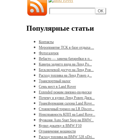
Популярные статьи
Контакты
Мероприятие ТСК в базе отдыха ...
Фотогалерея
Вебасто — замена батарейки в п...
Камера заднего вида на Ленд Ро...
Бесключевой доступ на Ленд Ров...
Расход топлива на Ленд Ровер д...
Транспортный налог
Семь мест в Land Rover
Extended режим пневмо-подвески
Почему я купил Ленд Ровер Диск...
Трансформация салона Land Rove...
Стояночный тормоз на LR Discov...
Неисправность КПП на Land Rove...
Функция Auto Start Stop на BMW...
Купил докатку в BMW F10
Ограничение мощности
Расход топлива на BMW 528 xDri...