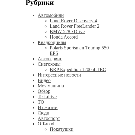
Рубрики
Автомобили
Land Rover Discovery 4
Land Rover FreeLander 2
BMW 528 xDrive
Honda Accord
Квадроциклы
Polaris Sportsman Touring 550
EPS
Автосервис
Снегоходы
BRP Expedition 1200 4-TEC
Интересные новости
Видео
Моя машина
Обзор
Test-drive
ТО
Из жизни
Люди
Автоспорт
Off-road
Покатушки