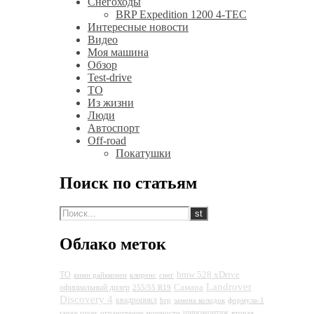
Снегоходы
BRP Expedition 1200 4-TEC
Интересные новости
Видео
Моя машина
Обзор
Test-drive
ТО
Из жизни
Люди
Автоспорт
Off-road
Покатушки
Поиск по статьям
Облако меток
bmw 528 xDrive
ТО
кими райкконен
клиренс
снег
Landrover
Самара
официальный дилер
255/55 R19
Discovery 4
квадроцикл
brp
замена колодок
формула-1
шиномонтаж
range rover
ограничение мощности
вторая