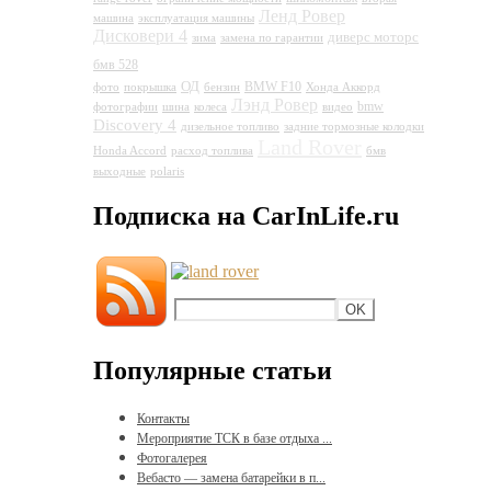
Ленд Ровер
машина
эксплуатация машины
Дисковери 4
диверс моторс
зима
замена по гарантии
Land Rover Discovery 4
бмв 528
ОД
BMW F10
фото
покрышка
бензин
Хонда Аккорд
Лэнд Ровер
bmw
фотографии
шина
колеса
видео
Discovery 4
дизельное топливо
задние тормозные колодки
Land Rover
Honda Accord
расход топлива
бмв
выходные
polaris
Подписка на CarInLife.ru
Популярные статьи
Контакты
Мероприятие ТСК в базе отдыха ...
Фотогалерея
Вебасто — замена батарейки в п...