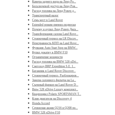
Камера заднего вида на Ленд Ро...
Бесключевой доступ на Ленд Ров...
Расход топлива на Ленд Ровер д...
Транспортный налог
Семь мест в Land Rover
Extended режим пневмо-подвески
Почему я купил Ленд Ровер Диск...
Трансформация салона Land Rove...
Стояночный тормоз на LR Discov...
Неисправность КПП на Land Rove...
Функция Auto Start Stop на BMW...
Купил докатку в BMW F10
Ограничение мощности
Расход топлива на BMW 528 xDri...
Снегоход BRP Expedition S.E. 1...
Багажник в Land Rover Discover...
Стояночный тормоз. Разблокиров...
Замена салонного фильтра на La...
Съемный фаркоп на Land Rover D...
Bmw 528 xDrive Luxury комплект...
Квадроцикл Polaris SPORTSMAN T...
Клин двигателя на Discovery 4
Honda Accord
Сервисная акция Q216 и Q208 по...
BMW 528 xDrive F10