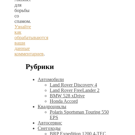
для
борьбы
со
спамом.
Узнайте
как
обрабатываются
ваши
данные
комментариев
.
Рубрики
Автомобили
Land Rover Discovery 4
Land Rover FreeLander 2
BMW 528 xDrive
Honda Accord
Квадроциклы
Polaris Sportsman Touring 550
EPS
Автосервис
Снегоходы
BRP Expedition 1200 4-TEC