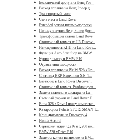
Бесключевой доступ на Ленд Ров...
Расход топлива на Ленд Ровер д...
Транспортный налог
Семь мест в Land Rover
Extended режим пневмо-подвески
Почему я купил Ленд Ровер Диск...
Трансформация салона Land Rove...
Стояночный тормоз на LR Discov...
Неисправность КПП на Land Rove...
Функция Auto Start Stop на BMW...
Купил докатку в BMW F10
Ограничение мощности
Расход топлива на BMW 528 xDri...
Снегоход BRP Expedition S.E. 1...
Багажник в Land Rover Discover...
Стояночный тормоз. Разблокиров...
Замена салонного фильтра на La...
Съемный фаркоп на Land Rover D...
Bmw 528 xDrive Luxury комплект...
Квадроцикл Polaris SPORTSMAN T...
Клин двигателя на Discovery 4
Honda Accord
Сервисная акция Q216 и Q208 по...
BMW 528 xDrive F10
Заменил колеса на зимние на BM...