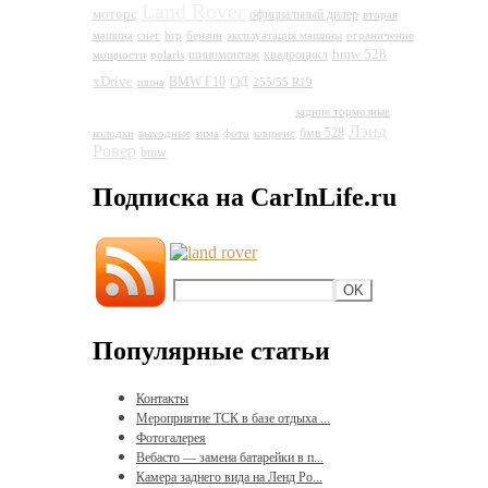
Land Rover
моторс
официальный дилер
вторая
машина
снег
brp
бензин
эксплуатация машины
ограничение
bmw 528
шиномонтаж
квадроцикл
мощности
polaris
Land
xDrive
ОД
BMW F10
шина
255/55 R19
Rover Discovery 4
задние тормозные
Лэнд
бмв 528
колодки
выходные
зима
фото
клиренс
Ровер
bmw
Подписка на CarInLife.ru
Популярные статьи
Контакты
Мероприятие ТСК в базе отдыха ...
Фотогалерея
Вебасто — замена батарейки в п...
Камера заднего вида на Ленд Ро...