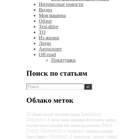
Интересные новости
Видео
Моя машина
Обзор
Test-drive
ТО
Из жизни
Люди
Автоспорт
Off-road
Покатушки
Поиск по статьям
Облако меток
Landrover
ТО
Honda Accord
покрышка
колеса
Discovery 4
видео
кими райкконен
фотографии
замена
Ленд
колодок
расход топлива
бмв
замена по гарантии
Ровер Дисковери 4
формула-1
дизельное топливо
Discovery 4
Самара
диверс
Хонда Аккорд
range rover