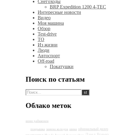
Снегоходы
BRP Expedition 1200 4-TEC
Интересные новости
Видео
Моя машина
Обзор
Test-drive
ТО
Из жизни
Люди
Автоспорт
Off-road
Покатушки
Поиск по статьям
Облако меток
Land Rover Discovery
кими райкконен
4
официальный дилер
покрышка
замена колодок
шина
Лэнд Ровер