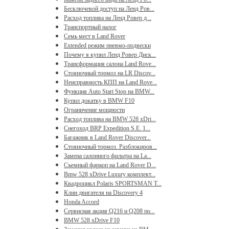
Бесключевой доступ на Ленд Ров...
Расход топлива на Ленд Ровер д...
Транспортный налог
Семь мест в Land Rover
Extended режим пневмо-подвески
Почему я купил Ленд Ровер Диск...
Трансформация салона Land Rove...
Стояночный тормоз на LR Discov...
Неисправность КПП на Land Rove...
Функция Auto Start Stop на BMW...
Купил докатку в BMW F10
Ограничение мощности
Расход топлива на BMW 528 xDri...
Снегоход BRP Expedition S.E. 1...
Багажник в Land Rover Discover...
Стояночный тормоз. Разблокиров...
Замена салонного фильтра на La...
Съемный фаркоп на Land Rover D...
Bmw 528 xDrive Luxury комплект...
Квадроцикл Polaris SPORTSMAN T...
Клин двигателя на Discovery 4
Honda Accord
Сервисная акция Q216 и Q208 по...
BMW 528 xDrive F10