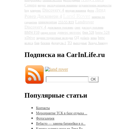
квадроцикл
Honda Accord
фотографии
Самара
видео
эксплуатация машины
ограничение мощности
Ленд
Discovery 4
brp
клиренс
вторая машина
фото
Land Rover
Ровер Дисковери 4
замена по
Landrover
шиномонтаж
гарантии
255/55 R19
Discovery 4
дизельное топливо
снег
расход топлива
диверс моторс
bmw 528
BMW F10
бмв 528
range rover
xDrive
ОД
bmw
задние тормозные колодки
polaris
зима
ТО
колеса
бмв
бензин
формула-1
выходные
Хонда Аккорд
Подписка на CarInLife.ru
Популярные статьи
Контакты
Мероприятие ТСК в базе отдыха ...
Фотогалерея
Вебасто — замена батарейки в п...
Камера заднего вида на Ленд Ро...