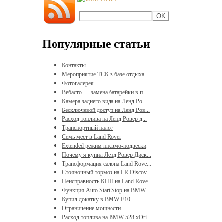
Популярные статьи
Контакты
Мероприятие ТСК в базе отдыха ...
Фотогалерея
Вебасто — замена батарейки в п...
Камера заднего вида на Ленд Ро...
Бесключевой доступ на Ленд Ров...
Расход топлива на Ленд Ровер д...
Транспортный налог
Семь мест в Land Rover
Extended режим пневмо-подвески
Почему я купил Ленд Ровер Диск...
Трансформация салона Land Rove...
Стояночный тормоз на LR Discov...
Неисправность КПП на Land Rove...
Функция Auto Start Stop на BMW...
Купил докатку в BMW F10
Ограничение мощности
Расход топлива на BMW 528 xDri...