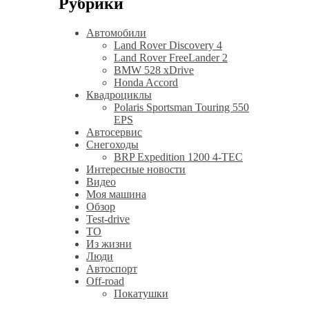
Рубрики
Автомобили
Land Rover Discovery 4
Land Rover FreeLander 2
BMW 528 xDrive
Honda Accord
Квадроциклы
Polaris Sportsman Touring 550
EPS
Автосервис
Снегоходы
BRP Expedition 1200 4-TEC
Интересные новости
Видео
Моя машина
Обзор
Test-drive
ТО
Из жизни
Люди
Автоспорт
Off-road
Покатушки