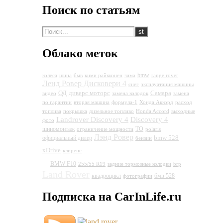
Поиск по статьям
Облако меток
bmw
колеса
шина
бмв
кими райкконен
зима
range rover
Ленд Ровер Дисковери 4
снег
эксплуатация машины
ОД
диверс моторс
Самара
видео
замена колодок
замена
по гарантии
вторая машина
формула-1
Хонда Аккорд
расход
топлива
покрышка
дизельное топливо
Honda Accord
выходные
Landrover Discovery 4
Discovery 4
фото
шиномонтаж
ТО
ограничение мощности
polaris
Лэнд Ровер
bmw 528
официальный дилер
бензин
Land Rover Discovery
xDrive
клиренс
4
BMW F10
255/55 R19
задние тормозные колодки
brp
Land Rover
квадроцикл
бмв 528
фотографии
Подписка на CarInLife.ru