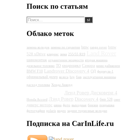
Поиск по статьям
Облако меток
bmw
bmw
замена колодок
замена по гарантии
range rover
Land Rover
528 xDrive
клиренс
зима
255/55 R19
шиномонтаж
ограничение мощности
вторая машина
Самара
ТО
квадроцикл
дизельное топливо
кими райкконен
Landrover Discovery 4
ОД
BMW F10
формула-1
официальный дилер
колеса
brp
бмв
эксплуатация машины
Land Rover
расход топлива
Хонда Аккорд
Discovery 4
Ленд Ровер Дисковери 4
Лэнд Ровер
Discovery 4
бмв 528
Honda Accord
снег
диверс моторс
шина
фото
выходные
бензин
покрышка
фотографии
polaris
видео
задние тормозные колодки
Подписка на CarInLife.ru