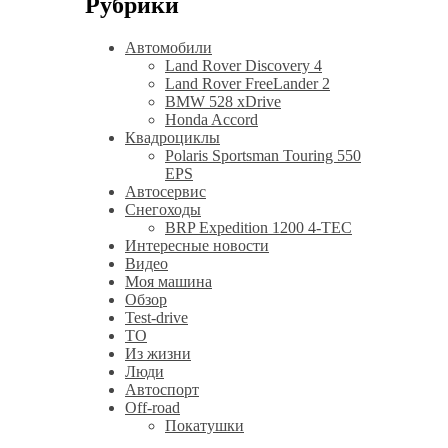
Рубрики
Автомобили
Land Rover Discovery 4
Land Rover FreeLander 2
BMW 528 xDrive
Honda Accord
Квадроциклы
Polaris Sportsman Touring 550
EPS
Автосервис
Снегоходы
BRP Expedition 1200 4-TEC
Интересные новости
Видео
Моя машина
Обзор
Test-drive
ТО
Из жизни
Люди
Автоспорт
Off-road
Покатушки