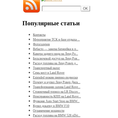
Популярные статьи
Контакты
Мероприятие ТСК в базе отдыха ...
Фотогалерея
Вебасто — замена батарейки в п...
Камера заднего вида на Ленд Ро...
Бесключевой доступ на Ленд Ров...
Расход топлива на Ленд Ровер д...
Транспортный налог
Семь мест в Land Rover
Extended режим пневмо-подвески
Почему я купил Ленд Ровер Диск...
Трансформация салона Land Rove...
Стояночный тормоз на LR Discov...
Неисправность КПП на Land Rove...
Функция Auto Start Stop на BMW...
Купил докатку в BMW F10
Ограничение мощности
Расход топлива на BMW 528 xDri...