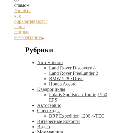
спамом.
Узнайте
как
обрабатываются
ваши
данные
комментариев
.
Рубрики
Автомобили
Land Rover Discovery 4
Land Rover FreeLander 2
BMW 528 xDrive
Honda Accord
Квадроциклы
Polaris Sportsman Touring 550
EPS
Автосервис
Снегоходы
BRP Expedition 1200 4-TEC
Интересные новости
Видео
Моя машина