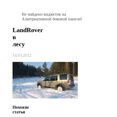
Не найдено виджетов на
Альтернативной боковой панели!
LandRover
в
лесу
14.03.2012
Похожие
статьи