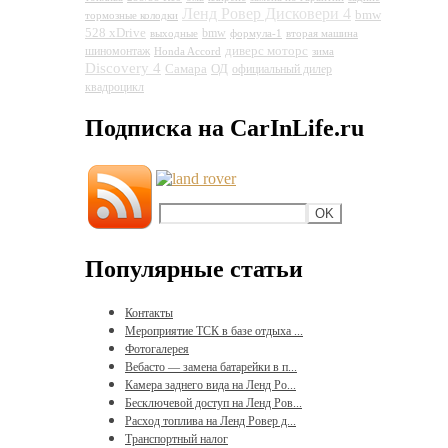
Ленд Ровер Дисковери 4
bmw
тормозные колодки
528 xDrive
bmw
выходные
формула-1
вторая машина
диверс моторс
шиномонтаж
Honda Accord
зима
Discovery 4
Самара
ОД
официальный дилер
квадроцикл
Подписка на CarInLife.ru
Популярные статьи
Контакты
Мероприятие ТСК в базе отдыха ...
Фотогалерея
Вебасто — замена батарейки в п...
Камера заднего вида на Ленд Ро...
Бесключевой доступ на Ленд Ров...
Расход топлива на Ленд Ровер д...
Транспортный налог