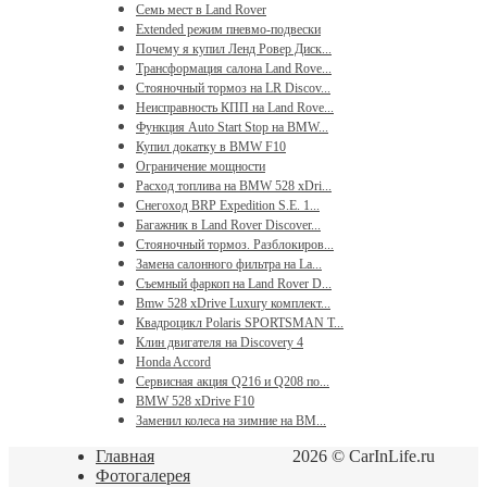
Семь мест в Land Rover
Extended режим пневмо-подвески
Почему я купил Ленд Ровер Диск...
Трансформация салона Land Rove...
Стояночный тормоз на LR Discov...
Неисправность КПП на Land Rove...
Функция Auto Start Stop на BMW...
Купил докатку в BMW F10
Ограничение мощности
Расход топлива на BMW 528 xDri...
Снегоход BRP Expedition S.E. 1...
Багажник в Land Rover Discover...
Стояночный тормоз. Разблокиров...
Замена салонного фильтра на La...
Съемный фаркоп на Land Rover D...
Bmw 528 xDrive Luxury комплект...
Квадроцикл Polaris SPORTSMAN T...
Клин двигателя на Discovery 4
Honda Accord
Сервисная акция Q216 и Q208 по...
BMW 528 xDrive F10
Заменил колеса на зимние на BM...
Главная
2026 © CarInLife.ru
Фотогалерея