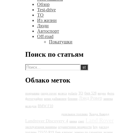
Обзор
Test-drive
ТО
Из жизни
Люди
Автоспорт
Off-road
Покатушки
Поиск по статьям
Облако меток
ТО
бмв 528
покрышка
range rover
колеса
polaris
видео
фото
Лэнд Ровер
фотографии
кими райкконен
бензин
замена
Land Rover
BMW F10
колодок
Discovery 4
дизельное топливо
Хонда Аккорд
Land Rover
Landrover Discovery 4
шина
снег
эксплуатация машины
ограничение мощности
brp
расход
топлива
255/55 R19
бмв
клиренс
замена по гарантии
задние