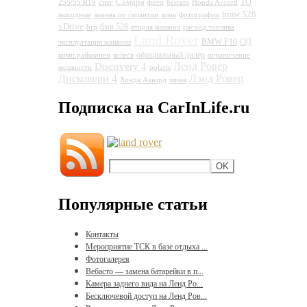
Самара
ТО
255/55 R19
снег
фото
бензин
Honda Accord
bmw 528
выходные
замена по гарантии
зима
фотографии
xDrive
бмв 528
brp
вторая машина
расход топлива
Land Rover
ОД
BMW F10
эксплуатация машины
официальный дилер
кими райкконен
колеса
ограничение
Ленд Ровер
Discovery 4
мощности
polaris
Дисковери 4
Лэнд Ровер
Хонда Аккорд
шина
Подписка на CarInLife.ru
Популярные статьи
Контакты
Мероприятие ТСК в базе отдыха ...
Фотогалерея
Вебасто — замена батарейки в п...
Камера заднего вида на Ленд Ро...
Бесключевой доступ на Ленд Ров...