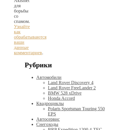
Akismet
для
борьбы
со
спамом.
Узнайте
как
обрабатываются
ваши
данные
комментариев
.
Рубрики
Автомобили
Land Rover Discovery 4
Land Rover FreeLander 2
BMW 528 xDrive
Honda Accord
Квадроциклы
Polaris Sportsman Touring 550
EPS
Автосервис
Снегоходы
BRP Expedition 1200 4-TEC