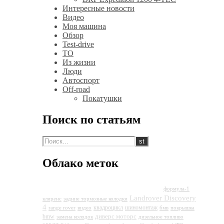
Интересные новости
Видео
Моя машина
Обзор
Test-drive
ТО
Из жизни
Люди
Автоспорт
Off-road
Покатушки
Поиск по статьям
Облако меток
Land Rover Discovery 4
формула-1
Landrover Discovery
клиренс
задние тормозные колодки
4
квадроцикл
шиномонтаж
range rover
видео
бмв
покрышка
диверс моторс
bmw
замена колодок
дизельное топливо