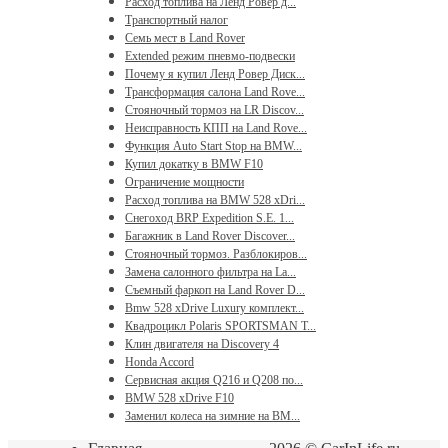
Расход топлива на Ленд Ровер д...
Транспортный налог
Семь мест в Land Rover
Extended режим пневмо-подвески
Почему я купил Ленд Ровер Диск...
Трансформация салона Land Rove...
Стояночный тормоз на LR Discov...
Неисправность КПП на Land Rove...
Функция Auto Start Stop на BMW...
Купил докатку в BMW F10
Ограничение мощности
Расход топлива на BMW 528 xDri...
Снегоход BRP Expedition S.E. 1...
Багажник в Land Rover Discover...
Стояночный тормоз. Разблокиров...
Замена салонного фильтра на La...
Съемный фаркоп на Land Rover D...
Bmw 528 xDrive Luxury комплект...
Квадроцикл Polaris SPORTSMAN T...
Клин двигателя на Discovery 4
Honda Accord
Сервисная акция Q216 и Q208 по...
BMW 528 xDrive F10
Заменил колеса на зимние на BM...