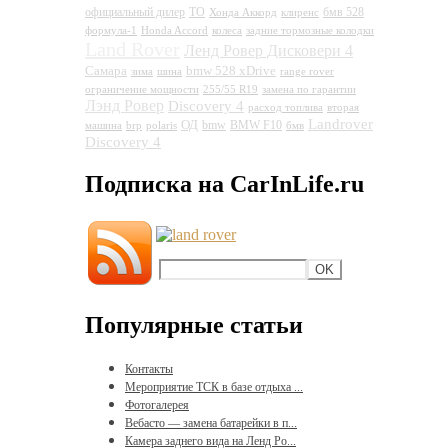
официальный дилер
ТО
бмв 528
Хонда Аккорд
клиренс
формула-1
Honda Accord
колеса
задние тормозные колодки
Land Rover
Ленд Ровер Дисковери 4
Самара
bmw 528 xDrive
зима
шина
range rover
ограничение мощности
255/55 R19
замена по гарантии
Лэнд Ровер
Discovery 4
расход топлива
вторая
Landrover
ОД
bmw
BMW F10
машина
brp
polaris
бмв
Discovery 4
Подписка на CarInLife.ru
Популярные статьи
Контакты
Мероприятие ТСК в базе отдыха ...
Фотогалерея
Вебасто — замена батарейки в п...
Камера заднего вида на Ленд Ро...