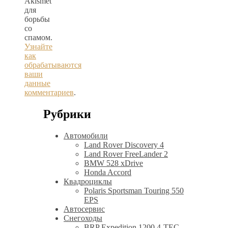
Akismet
для
борьбы
со
спамом.
Узнайте
как
обрабатываются
ваши
данные
комментариев
.
Рубрики
Автомобили
Land Rover Discovery 4
Land Rover FreeLander 2
BMW 528 xDrive
Honda Accord
Квадроциклы
Polaris Sportsman Touring 550
EPS
Автосервис
Снегоходы
BRP Expedition 1200 4-TEC