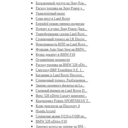
Бесключевой доступ на Ленд Ров...
Расход топлива на Ленд Ровер д...
Транспортный налог
Семь мест в Land Rover
Extended режим пневмо-подвески
Почему я купил Ленд Ровер Диск...
Трансформация салона Land Rove...
Стояночный тормоз на LR Discov...
Неисправность КПП на Land Rove...
Функция Auto Start Stop на BMW...
Купил докатку в BMW F10
Ограничение мощности
Расход топлива на BMW 528 xDri...
Снегоход BRP Expedition S.E. 1...
Багажник в Land Rover Discover...
Стояночный тормоз. Разблокиров...
Замена салонного фильтра на La...
Съемный фаркоп на Land Rover D...
Bmw 528 xDrive Luxury комплект...
Квадроцикл Polaris SPORTSMAN T...
Клин двигателя на Discovery 4
Honda Accord
Сервисная акция Q216 и Q208 по...
BMW 528 xDrive F10
Заменил колеса на зимние на BM...