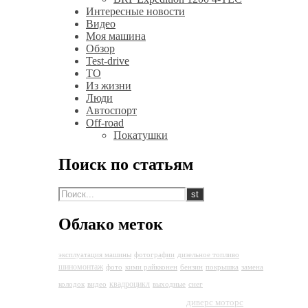
Интересные новости
Видео
Моя машина
Обзор
Test-drive
ТО
Из жизни
Люди
Автоспорт
Off-road
Покатушки
Поиск по статьям
Облако меток
эксплуатация машины
фотографии
дизельное топливо
шиномонтаж
фото
кими райкконен
бензин
покрышка
замена
Land
квадроцикл
колодок
видео
выходные
снег
Rover Discovery 4
диверс моторс