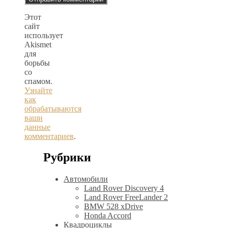
Этот
сайт
использует
Akismet
для
борьбы
со
спамом.
Узнайте
как
обрабатываются
ваши
данные
комментариев
.
Рубрики
Автомобили
Land Rover Discovery 4
Land Rover FreeLander 2
BMW 528 xDrive
Honda Accord
Квадроциклы