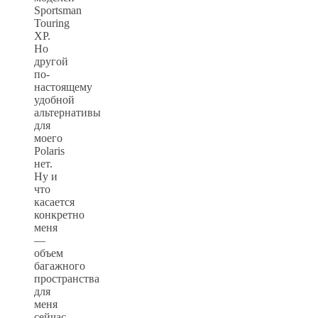
Sportsman
Touring
XP.
Но
другой
по-
настоящему
удобной
альтернативы
для
моего
Polaris
нет.
Ну и
что
касается
конкретно
меня
—
объем
багажного
пространства
для
меня
сейчас