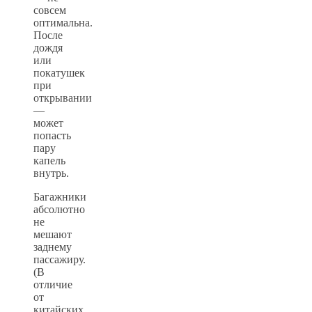
совсем
оптимальна.
После
дождя
или
покатушек
при
открывании
—
может
попасть
пару
капель
внутрь.
Багажники
абсолютно
не
мешают
заднему
пассажиру.
(В
отличие
от
китайских