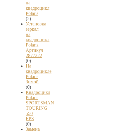
на
квадроцикл
Polaris
(2)
Установка
зеркал
на
квадроцикл
Polaris.
Артикул
2877222
(0)
На
квадроцикле
Polaris
Зимой
(0)
Квадроцикл
Polaris
SPORTSMAN
TOURING
550
EPS
(0)
Замена