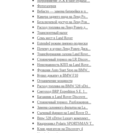
Мероприятие ТСК в базе отдыха ...
Фотогалерея
Вебасто — замена батарейки в п...
Камера заднего вида на Ленд Ро...
Бесключевой доступ на Ленд Ров...
Расход топлива на Ленд Ровер д...
Транспортный налог
Семь мест в Land Rover
Extended режим пневмо-подвески
Почему я купил Ленд Ровер Диск...
Трансформация салона Land Rove...
Стояночный тормоз на LR Discov...
Неисправность КПП на Land Rove...
Функция Auto Start Stop на BMW...
Купил докатку в BMW F10
Ограничение мощности
Расход топлива на BMW 528 xDri...
Снегоход BRP Expedition S.E. 1...
Багажник в Land Rover Discover...
Стояночный тормоз. Разблокиров...
Замена салонного фильтра на La...
Съемный фаркоп на Land Rover D...
Bmw 528 xDrive Luxury комплект...
Квадроцикл Polaris SPORTSMAN T...
Клин двигателя на Discovery 4