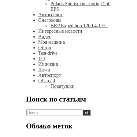
Polaris Sportsman Touring 550
EPS
Автосервис
Снегоходы
BRP Expedition 1200 4-TEC
Интересные новости
Видео
Моя машина
Обзор
Test-drive
ТО
Из жизни
Люди
Автоспорт
Off-road
Покатушки
Поиск по статьям
Облако меток