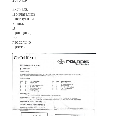
2876419
и
2876420.
Прилагались
инструкции
к ним.
В
принципе,
все
предельно
просто.