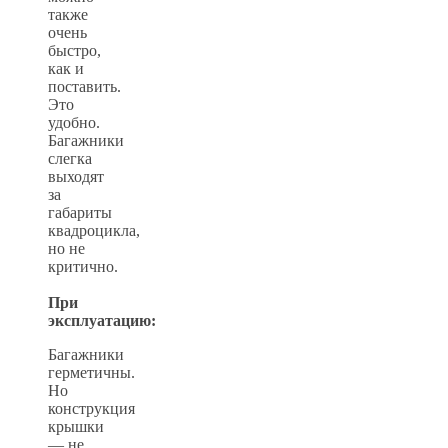
также
очень
быстро,
как и
поставить.
Это
удобно.
Багажники
слегка
выходят
за
габариты
квадроцикла,
но не
критично.
При
эксплуатацию:
Багажники
герметичны.
Но
конструкция
крышки
— не