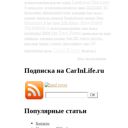
Landrover Discovery
задние тормозные колодки
polaris
4
ТО
range rover
ограничение мощности
шина
255/55 R19
официальный дилер
фотографии
покрышка
бмв
расход
bmw
топлива
замена по гарантии
Honda Accord
клиренс
Ленд Ровер
Discovery 4
bmw 528 xDrive
brp
Дисковери 4
эксплуатация машины
зима
колеса
Лэнд Ровер
квадроцикл
BMW F10
замена колодок
кими
диверс моторс
бмв 528
райкконен
дизельное топливо
Самара
ОД
выходные
бензин
Хонда Аккорд
снег
Land
Land Rover
шиномонтаж
видео
формула-1
Rover Discovery 4
фото
вторая машина
Подписка на CarInLife.ru
Популярные статьи
Контакты