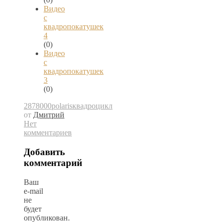
Видео
с
квадропокатушек
4
(0)
Видео
с
квадропокатушек
3
(0)
2878000
polaris
квадроцикл
от
Дмитрий
Нет
комментариев
Добавить
комментарий
Ваш
e-mail
не
будет
опубликован.