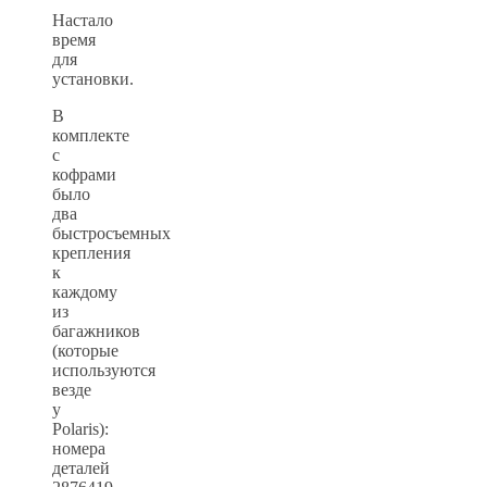
Настало
время
для
установки.
В
комплекте
с
кофрами
было
два
быстросъемных
крепления
к
каждому
из
багажников
(которые
используются
везде
у
Polaris):
номера
деталей