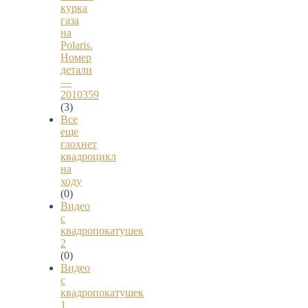
курка
газа
на
Polaris.
Номер
детали
—
2010359
(3)
Все
еще
глохнет
квадроцикл
на
ходу
(0)
Видео
с
квадропокатушек
2
(0)
Видео
с
квадропокатушек
1