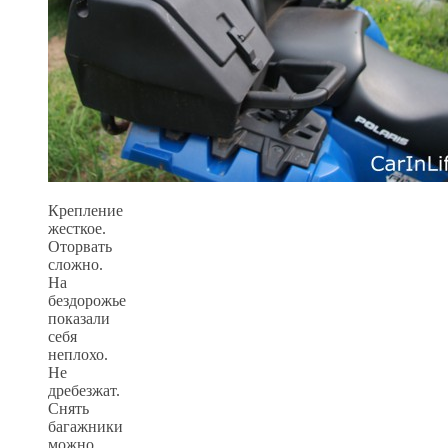
Крепление
жесткое.
Оторвать
сложно.
На
бездорожье
показали
себя
неплохо.
Не
дребезжат.
Cнять
багажники
можно