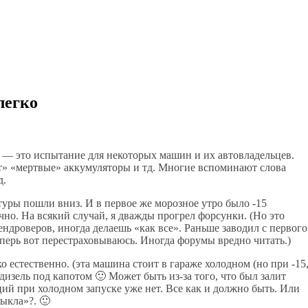
легко
ы — это испытание для некоторых машин и их автовладельцев.
ют» «мертвые» аккумуляторы и тд. Многие вспоминают слова
д.
туры пошли вниз. И в первое же морозное утро было -15
чно. На всякий случай, я дважды прогрел форсунки. (Но это
ндроверов, иногда делаешь «как все». Раньше заводил с первого
Теперь вот перестраховываюсь. Иногда форумы вредно читать.)
о естественно. (эта машина стоит в гараже холодном (но при -15
 дизель под капотом 🙂 Может быть из-за того, что был залит
ций при холодном запуске уже нет. Все как и должно быть. Или
ыкла»?. 🙂