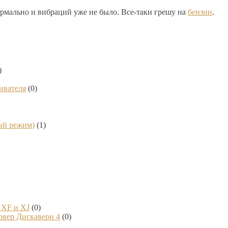
нормально и вибраций уже не было. Все-таки грешу на
бензин
.
)
ивателя
(0)
ный режим)
(1)
 XF и XJ
(0)
овер Дискавери 4
(0)