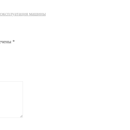
н
эксплуатация машины
мечены
*