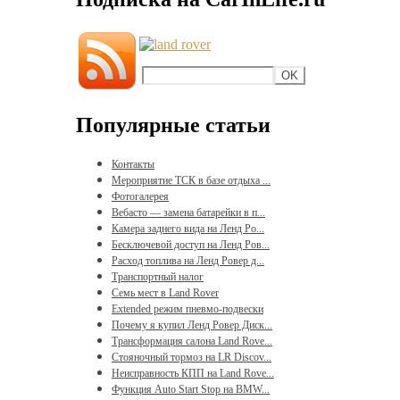
Популярные статьи
Контакты
Мероприятие ТСК в базе отдыха ...
Фотогалерея
Вебасто — замена батарейки в п...
Камера заднего вида на Ленд Ро...
Бесключевой доступ на Ленд Ров...
Расход топлива на Ленд Ровер д...
Транспортный налог
Семь мест в Land Rover
Extended режим пневмо-подвески
Почему я купил Ленд Ровер Диск...
Трансформация салона Land Rove...
Стояночный тормоз на LR Discov...
Неисправность КПП на Land Rove...
Функция Auto Start Stop на BMW...