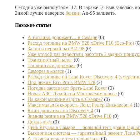
Сегодня уже было утром -17. В гараже -7. Бмв завелась 
Зимой лучше наверное
бензин
Аи-95 заливать.
Похожие статьи
А топливо дорожает… в Самаре
(0)
Расход топлива на BMW 528 xDrive F10 (Eco-Pro)
(0
Залил в первый раз АИ-98
(0)
Уже второй раз перестали работать 2 задних прикур
Транспортный налог
(0)
Топливо все дорожает
(0)
Саморез в колесе
(1)
Расход топлива на Land Rover Discovery 4 (умерен
Про режим Eco-Pro в BMW 528
(2)
Погодка заставляет брать Land Rover
(0)
Новая АЗС Лукойл на Московском шоссе
(0)
На какой машине ездить в Самаре?
(0)
Максимальная скорость Ленд Ровер Дискавери 4
(1)
Клин двигателя на Discovery 4
(1)
Зимняя резина на BMW 528 xDrive F10
(0)
Дождь льет
(0)
День Ягуара в Самаре — большой тест-драйв Jaguar
Выхлопная система — гарантийный ремонт Ленд Р
А солярка между тем подорожала
(0)