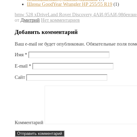
Шины GoodYear Wrangler HP 255/55 R19
(1)
bmw 528 xDrive
Land Rover Discovery 4
АИ-95
АИ-98
бензи
от
Дмитрий
Нет комментариев
Добавить комментарий
Ваш e-mail не будет опубликован.
Обязательные поля по
Имя
*
E-mail
*
Сайт
Комментарий