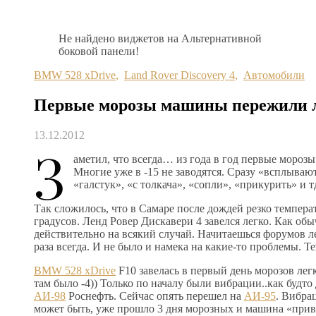
Не найдено виджетов на Альтернативной
боковой панели!
BMW 528 xDrive
,
Land Rover Discovery 4
,
Автомобили
Первые морозы машины пережили 
13.12.2012
З
аметил, что всегда… из года в год первые мороз
Многие уже в -15 не заводятся. Сразу «всплыва
«галстук», «с толкача», «сопли», «прикурить» и т
Так сложилось, что в Самаре после дождей резко темпера
градусов. Ленд Ровер Дискавери 4 завелся легко. Как обы
действительно на всякий случай. Начитаешься форумов ле
раза всегда. И не было и намека на какие-то проблемы. 
BMW 528 xDrive
F10 завелась в первый день морозов легк
там было -4)) Только по началу были вибрации..как будто
АИ-98
Роснефть. Сейчас опять перешел на
АИ-95
. Вибра
может быть, уже прошло 3 дня морозных и машина «прив