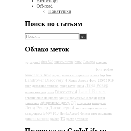
Автоспорт
Off-road
Покатушки
Поиск по статьям
Облако меток
Самара
бмв 528
шиномонтаж
bmw
формула-1
клиренс
Land Rover Discovery 4
фотографии
bmw 528 xDrive
видео
замена по гарантии
колеса
brp
бмв
Landrover Discovery 4
Хонда Аккорд
фото
255/55 R19
Лэнд Ровер
снег
дизельное топливо
range rover
шина
Land Rover
Discovery 4
замена колодок
зима
ограничение мощности
задние тормозные колодки
кими
ОД
официальный дилер
райкконен
покрышка
выходные
Ленд Ровер Дисковери 4
эксплуатация машины
квадроцикл
BMW F10
Honda Accord
бензин
вторая машина
диверс моторс
ТО
polaris
расход топлива
Подписка на CarInLife.ru